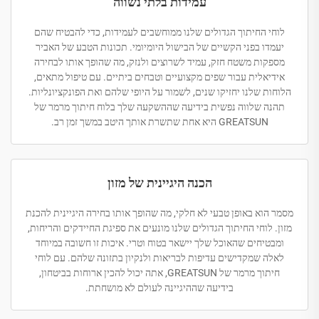
עמידות בלתי נשווה
לוחי החיתוך הגדולים שלנו ממוחשבים לעמידות, כדי להבטיח שהם
יעמדו בפני הקשיים של הבישול היומיומי. תכונות הטבע של האביר
מספקות משטח חזק, עמיד לשרוצים ולנזק, מה שהופך אותו לבחירה
אידיאלית עבור שפים מקצועיים וטבחים ביתיים. עם טיפול מתאים,
הלוחות שלנו יחזיקו שנים, לשמור על היופי שלהם ואת הפונקציונליות.
תהנה שלווה נפשית בידיעה שההשקעה שלך בלוח חיתוך מרמר של
GREATSUN היא אחת שתשרת אותך היטב במשך זמן רב.
הכנה היגיינית של מזון
מסמר הוא באופן טבעי לא חלקי, מה שהופך אותו בחירה היגיינית להכנת
מזון. לוחי החיתוך הגדולים שלנו מונעים את ספיגת החיידקים והריחות,
ומבטיחים שהאוכל שלך יישאר בטוח וטרי. איכות זו חשובה במיוחד
לאלה שמקדישים עדיפות לבריאות ולנקיון בתזונה שלהם. עם לוחי
חיתוך מרמר של GREATSUN, אתה יכול להכין ארוחות בביטחון,
בידיעה שההיגיינה לעולם לא מושחתת.