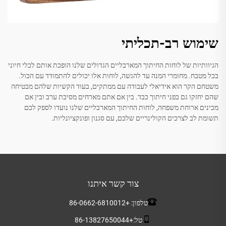
שימוש רב-תכליתי
הגיוותיות של לוחות החיתוך המארבליים הגדולים שלנו הופכת אותם לכלי חיוני
בכל מטבח. מחומרי המנה עד להגשה, לוחות אלו יכולים להתמודד עם הכול.
משטחם הקר הוא אידיאלי לעבודה עם ממתקים, בעוד הקשיות שלהם מבטיחה
שהם יחזקו גם בפני חיתוך כבד. בין אם אתם מארחים מסיבת ערב ובין אם
מכינים ארוחת משפחה, לוחות החיתוך המארבליים שלנו נועדו לספק לכם
תשומת לב לצרכים הקולינריים שלכם, עם סגנון ופונקציונליות.
צור קשר איתנו
טלפון:
+86-0662-6810012
טל:
+86-13827650044