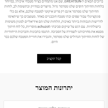
ברוכים הבאים ל-GREATSUN, שם אנו מתמחים בציוד מטבחי איכותי, במיוחד
בלוחות החיתוך היפים שלנו ממרמר גדול. מיוצרים במדויק ובתשומת לב, לוחות
החיתוך שלנו ממרמר אינם רק פריט איקוטי למטבח שלכם, אלא גם כלי
פונקציונלי עבור שפים ובתי מטבח חובבניים כאחד. מעוצבים כך שיתאימו
לדרישות הגבוהות ביותר באיכות, הלוחות שלנו הם אידיאליים למגוון משימות
בישולתיות. עם דגש על שיקום סביבתי וachuzot מוסריות, כל לוח חיתוך
מבטא את מחויבותנו לשמירה על הסביבה. התנסו בתכונות והברכות הייחודיות
של לוחות החיתוך הגדולים שלנו ממרמר, והגבירו את חוויית המטבח שלכם כבר
היום.
קבל תקציב
יתרונות המוצר