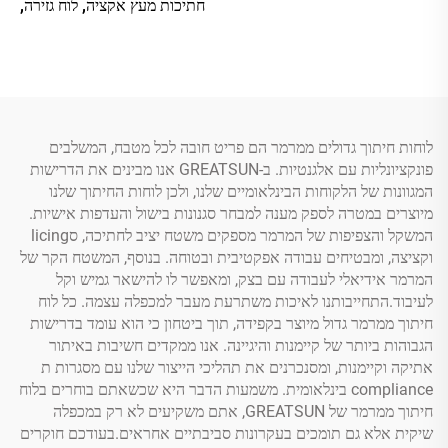
חתיכות מעץ אקציה, לוח גזירה,
שקית שינוע וסכינים מפליז
לוחות חיתוך גדולים ממרמר הם פריט חובה לכל מטבח, המשלבים
פונקציונליות עם אלגנטיות. ב-GREATSUN אנו מבינים את הדרישות
המגוונות של הלקוחות הבינלאומיים שלנו, ולכן לוחות החיתוך שלנו
מיוצרים במטרה לספק מענה למבחר סגנונות בישול והעדפות אישיות.
המשקל והצפיפות של המרמר מספקים משטח יציב לחתיכה, סlicing
וקציצה, ומבטיחים עבודה אפקטיבית ובטוחה. בנוסף, המשטח הקר של
המרמר אידיאלי לעבודה עם בצק, ומאפשר לו להישאר גמיש וקל
לעיבוד.התחייבותנו לאיכות משתרעת מעבר למכפלה עצמה. כל לוח
חיתוך ממרמר גדול מיוצר בקפידה, תוך ביטחון כי הוא עומד בדרישות
הגבוהות ביותר של קיימנות והיגיינה. אנו ממקדים חשיבות באיתור
אתיקה וקיימנות, ומסנכרנים את תהליכי הייצור שלנו עם מסגרות ת
compliance בינלאומית. משמעות הדבר היא שכשאתם בוחרים בלוח
חיתוך ממרמר של GREATSUN, אתם משקיעים לא רק במכפלה
שיקית אלא גם תומכים בעקרונות סביבתיים אחראים.בעודכם חוקרים