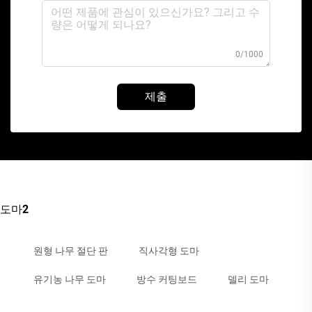
0/1000
제출
도마2
원형 나무 절단 판
직사각형 도마
유기농 나무 도마
방수 커팅보드
델리 도마