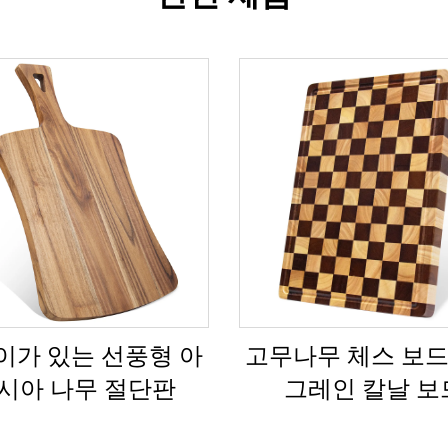
이가 있는 선풍형 아
고무나무 체스 보드
시아 나무 절단판
그레인 칼날 보