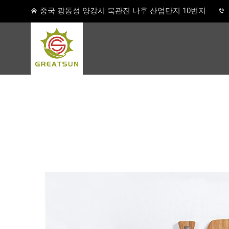
중국 광동성 양강시 북관진 나후 산업단지 10번지