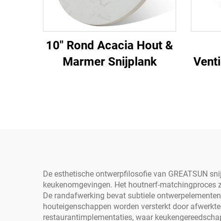
10" Rond Acacia Hout &
Marmer Snijplank
Vent
De esthetische ontwerpfilosofie van GREATSUN snijp
keukenomgevingen. Het houtnerf-matchingproces zor
De randafwerking bevat subtiele ontwerpelementen die
houteigenschappen worden versterkt door afwerktec
restaurantimplementaties, waar keukengereedschap b