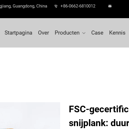
gjiang, Guangdong, China
+86-0662-6810012
Startpagina
Over
Producten
Case
Kennis
FSC-gecertifi
snijplank: duu