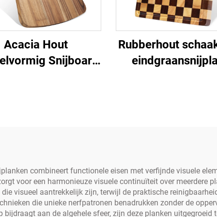
Acacia Hout
Rubberhout schaa
ielvormig Snijboard
eindgraansnijpl
met Handvat
lanken combineert functionele eisen met verfijnde visuele elem
gt voor een harmonieuze visuele continuïteit over meerdere pla
 visueel aantrekkelijk zijn, terwijl de praktische reinigbaarheid
hnieken die unieke nerfpatronen benadrukken zonder de oppervla
ijdraagt aan de algehele sfeer, zijn deze planken uitgegroeid to