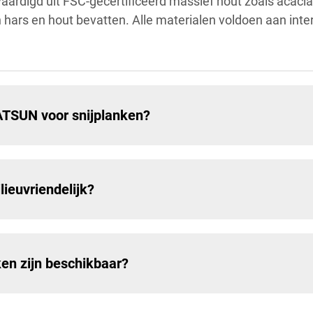
aardigd uit FSC-gecertificeerd massief hout zoals acaci
ars en hout bevatten. Alle materialen voldoen aan inte
ATSUN voor snijplanken?
ieuvriendelijk?
en zijn beschikbaar?