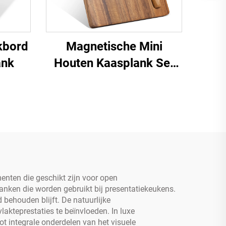
kbord
Magnetische Mini
ank
Houten Kaasplank Set
van Acacia | Draagbaar
en Ruimtebesparend
Ontwerp
enten die geschikt zijn voor open
nken die worden gebruikt bij presentatiekeukens.
 behouden blijft. De natuurlijke
kteprestaties te beïnvloeden. In luxe
t integrale onderdelen van het visuele