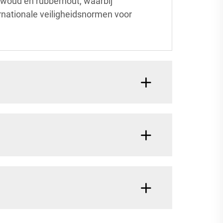
awoud en rubberhout, waarbij
rnationale veiligheidsnormen voor