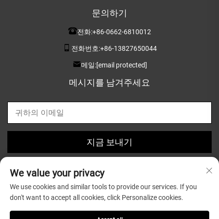
문의하기
전화:
+86-0662-6810012
전화번호:
+86-13827650044
메일:
[email protected]
메시지를 남겨주세요
지금 보내기
We value your privacy
We use cookies and similar tools to provide our services. If you
don't want to accept all cookies, click Personalize cookies.
저작권 © 2025 Guangdong Greatsun Wooden Housewares
Co.,Ltd. 소유 |
개인정보 보호정책