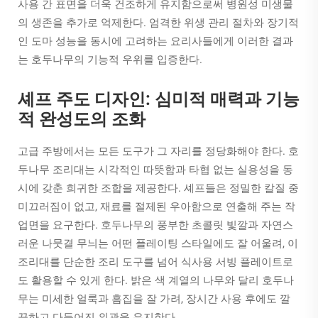
사용 간 표면을 더욱 건조하게 유지함으로써 병원성 미생물
의 생존을 추가로 억제한다. 엄격한 위생 관리 절차와 장기적
인 도마 성능을 동시에 고려하는 요리사들에게 이러한 결과
는 호두나무의 기능적 우위를 입증한다.
셰프 주도 디자인: 심미적 매력과 기능
적 완성도의 조화
고급 주방에서는 모든 도구가 그 자리를 정당화해야 한다. 호
두나무 조리대는 시각적인 따뜻함과 타협 없는 실용성을 동
시에 갖춘 희귀한 조합을 제공한다. 셰프들은 정밀한 칼질 중
미끄러짐이 없고, 재료를 절제된 우아함으로 연출해 주는 작
업면을 요구한다. 호두나무의 풍부한 초콜릿 빛깔과 자연스
러운 나뭇결 무늬는 어떤 플레이팅 스타일에도 잘 어울려, 이
조리대를 단순한 조리 도구를 넘어 식사용 서빙 플레이트로
도 활용할 수 있게 한다. 밝은 색 계열의 나무와 달리 호두나
무는 미세한 얼룩과 흠집을 잘 가려, 장시간 사용 후에도 깔
끔하고 다듬어진 외관을 유지한다.