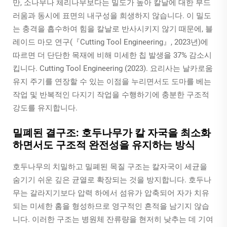
만, 소나무나 체리나무보다는 밀도가 높아 칼날에 대한 부드
러움과 동시에 표면의 내구성을 희생하지 않습니다. 이 밀도
는 충격을 흡수하여 힘을 칼날로 반사시키지 않기 때문에, 블
레이드 마모 연구(『Cutting Tool Engineering』, 2023년)에
따르면 더 단단한 목재에 비해 미세한 칩 발생을 37% 감소시
킵니다.
Cutting Tool Engineering
(2023). 요리사는 날카로움
유지 주기를 연장할 수 있는 이점을 누리면서도 도마를 베는
작업 및 반복적인 다지기 작업을 수행하기에 충분한 구조적
강도를 유지합니다.
밀폐된 결구조: 호두나무가 칼 자국을 최소화
하면서도 구조적 완전성을 유지하는 방식
호두나무의 치밀하고 밀폐된 목질 구조는 칼자국이 세균을
숨기기 쉬운 깊은 균열로 확장되는 것을 방지합니다. 호두나
무는 갈라지기보다 압력 하에서 섬유가 압축되어 자가 치유
되는 미세한 홈을 형성하므로 영구적인 흔적을 남기지 않습
니다. 이러한 구조는 병원체 잔류량을 현저히 낮추는 데 기여