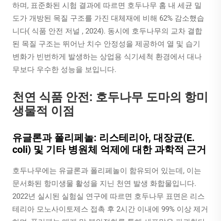
하며, 표준화된 시험 결과에 따르면 호두나무 홈 내 세균 밀
도가 개방된 목질 구조를 가진 대체재에 비해 62% 감소했습
니다(
식품 안전 저널
, 2024). 동시에 호두나무의 교차 결합
된 목질 구조는 뛰어난 치수 안정성을 제공하여 열 및 습기
변화가 빈번하게 발생하는 상업용 식기세척 환경에서 대나
무보다 우수한 성능을 보입니다.
천연 식품 안전: 호두나무 도마의 항미
생물적 이점
유글론과 폴리페놀: 리스테리아, 대장균(E.
coli) 및 기타 병원체 억제에 대한 과학적 근거
호두나무에는 유글론과 폴리페놀이 함유되어 있는데, 이는
문서화된 항미생물 활성을 지닌 천연 발생 화합물입니다.
2022년 실시된 실험실 연구에 따르면 호두나무 표면은
리스
테리아 모노사이토제스
접촉 후 2시간 이내에 99% 이상 제거