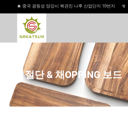
중국 광동성 양강시 북관진 나후 산업단지 10번지
절단 & 채OPPING 보드