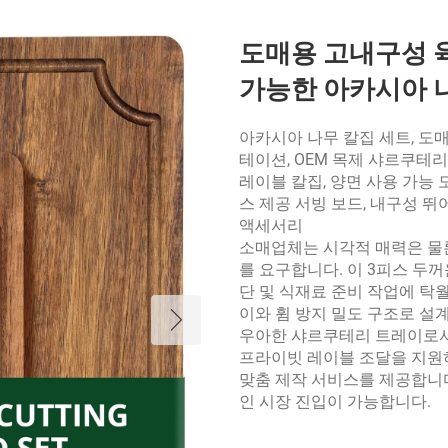
도매용 고내구성 육
가능한 아카시아 
아카시아 나무 칼집 세트, 도매
테이션, OEM 목제 샤르쿠테리
레이블 칼집, 양면 사용 가능 
스 제공 서빙 보드, 내구성 뛰
액세서리
소매업체는 시각적 매력은 물론
를 요구합니다. 이 3피스 두
단 및 식재료 준비 작업에 탁
이와 휨 방지 밀도 구조로 
우아한 샤르쿠테리 트레이로서
프라이빗 레이블 조달을 지원하
맞춤 제작 서비스를 제공합니다
인 시장 진입이 가능합니다.