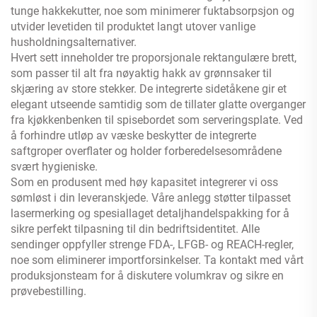
tunge hakkekutter, noe som minimerer fuktabsorpsjon og
utvider levetiden til produktet langt utover vanlige
husholdningsalternativer.
Hvert sett inneholder tre proporsjonale rektangulære brett,
som passer til alt fra nøyaktig hakk av grønnsaker til
skjæring av store stekker. De integrerte sidetåkene gir et
elegant utseende samtidig som de tillater glatte overganger
fra kjøkkenbenken til spisebordet som serveringsplate. Ved
å forhindre utløp av væske beskytter de integrerte
saftgroper overflater og holder forberedelsesområdene
svært hygieniske.
Som en produsent med høy kapasitet integrerer vi oss
sømløst i din leveranskjede. Våre anlegg støtter tilpasset
lasermerking og spesiallaget detaljhandelspakking for å
sikre perfekt tilpasning til din bedriftsidentitet. Alle
sendinger oppfyller strenge FDA-, LFGB- og REACH-regler,
noe som eliminerer importforsinkelser. Ta kontakt med vårt
produksjonsteam for å diskutere volumkrav og sikre en
prøvebestilling.