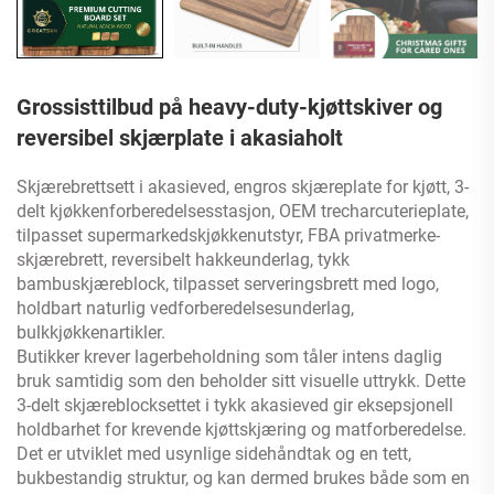
Grossisttilbud på heavy-duty-kjøttskiver og
reversibel skjærplate i akasiaholt
Skjærebrettsett i akasieved, engros skjæreplate for kjøtt, 3-
delt kjøkkenforberedelsesstasjon, OEM trecharcuterieplate,
tilpasset supermarkedskjøkkenutstyr, FBA privatmerke-
skjærebrett, reversibelt hakkeunderlag, tykk
bambuskjæreblock, tilpasset serveringsbrett med logo,
holdbart naturlig vedforberedelsesunderlag,
bulkkjøkkenartikler.
Butikker krever lagerbeholdning som tåler intens daglig
bruk samtidig som den beholder sitt visuelle uttrykk. Dette
3-delt skjæreblocksettet i tykk akasieved gir eksepsjonell
holdbarhet for krevende kjøttskjæring og matforberedelse.
Det er utviklet med usynlige sidehåndtak og en tett,
bukbestandig struktur, og kan dermed brukes både som en