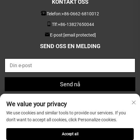
KONTAKT OSS
Telefon:
+86-0662-6810012
Tlf:
+86-13827650044
E-post:
[email protected]
SEND OSS EN MELDING
Send nå
We value your privacy
We use cookies and similar tools to provide our services. If you
don't want to accept all cookies, click Personalize cookies.
Opphavsrett © 2025 av Guangdong Greatsun Wooden
Housewares Co.,Ltd. |
Personvernpolicy
Accept all