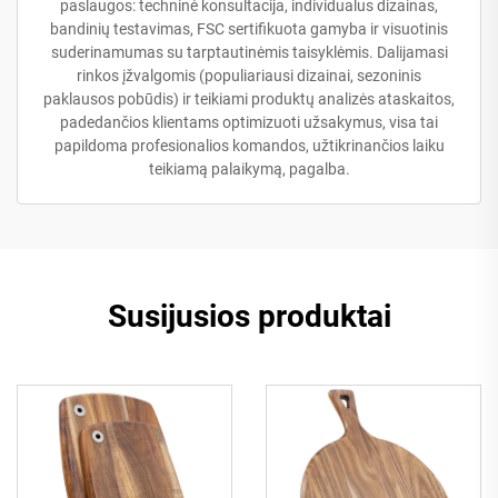
paslaugos: techninė konsultacija, individualus dizainas,
bandinių testavimas, FSC sertifikuota gamyba ir visuotinis
suderinamumas su tarptautinėmis taisyklėmis. Dalijamasi
rinkos įžvalgomis (populiariausi dizainai, sezoninis
paklausos pobūdis) ir teikiami produktų analizės ataskaitos,
padedančios klientams optimizuoti užsakymus, visa tai
papildoma profesionalios komandos, užtikrinančios laiku
teikiamą palaikymą, pagalba.
Susijusios produktai