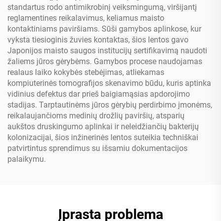
standartus rodo antimikrobinį veiksmingumą, viršijantį
reglamentines reikalavimus, keliamus maisto
kontaktiniams paviršiams. Sūši gamybos aplinkose, kur
vyksta tiesioginis žuvies kontaktas, šios lentos gavo
Japonijos maisto saugos institucijų sertifikavimą naudoti
žaliems jūros gėrybėms. Gamybos procese naudojamas
realaus laiko kokybės stebėjimas, atliekamas
kompiuterinės tomografijos skenavimo būdu, kuris aptinka
vidinius defektus dar prieš baigiamąsias apdorojimo
stadijas. Tarptautinėms jūros gėrybių perdirbimo įmonėms,
reikalaujančioms medinių drožlių paviršių, atsparių
aukštos druskingumo aplinkai ir neleidžiančių bakterijų
kolonizacijai, šios inžinerinės lentos suteikia techniškai
patvirtintus sprendimus su išsamiu dokumentacijos
palaikymu.
Įprasta problema