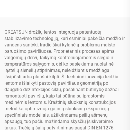
GREATSUN drožlių lentos integruoja patentuotą
stabilizavimo technologiją, kuri esminiai pakeičia medžio ir
vandens santykį, tradiciškai kylančią problemą maisto
paruošimo paviršiuose. Proprietarinis procesas apima
valgomųjų dervų taikymą kontroliuojamomis slėgio ir
temperatūros sąlygomis, dėl ko pasiekiama nuolatinė
ląstelių sienelių stiprinimas, neleidžiantis medžiagai
išsipūsti arba plaušui kilpti. Ši techninė inovacija leidžia
lentoms išlaikyti pastovią paviršiaus geometriją po
daugelio dezinfekcijos ciklų, pašalinant būtinybę dažnai
remontuoti paviršių, kaip tai būtina su įprastomis
medinėmis lentomis. Kraštinių sluoksnių konstrukcijos
metodika optimizuoja galinių sluoksnių ekspoziciją
specifiniais modeliais, užtikrindama peilių ašmenų
apsaugą, tuo pačiu mažindama skysčių įsiskverbimo
takus. Trečiųjų šalių patvirtinimas pagal DIN EN 1276