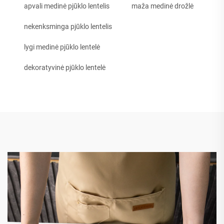
apvali medinė pjūklo lentelis
maža medinė drožlė
nekenksminga pjūklo lentelis
lygi medinė pjūklo lentelė
dekoratyvinė pjūklo lentelė