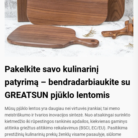
Pakelkite savo kulinarinį
patyrimą – bendradarbiaukite su
GREATSUN pjūklo lentomis
Mūsų pjūklo lentos yra daugiau nei virtuvės įrankiai; tai meno
meistriškumo ir tvarios inovacijos sintezė. Nuo atsakingai surinkto
kietmedžio iki rūpestingos rankinės apdailos, kiekvienas gaminys
atitinka griežtus atitikimo reikalavimus (BSCI, EC/EU). Pasitikima
prestižinių kulinarinių prekių ženklų visame pasaulyje, siūlome