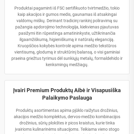
Produktai pagaminti iš FSC sertifikuoto tvirtmedžio, tokio
kaip akacijos ir gumos medis, gaunamas iš atsakingai
valdomų miškų. Derinant tradicinį rankinį poliravimą su
pažangia apdorojimo technologija, kiekvienas pjautuvas
pasižymi itin rūpestinga amatininkyste, užtikrinančia
ilgaamžiškumą, higieniškumą ir natūralų eleganciją.
Kruopščios kokybės kontrolė apima medžio tekstūros
vientisumą, glodumą ir struktūrinį balansą, o visi gaminiai
praeina griežtus tyrimus dėl sunkiųjų metalų, formaldehido ir
kenksmingų medžiagų.
Įvairi Premium Produktų Aibė ir Visapusiška
Palaikymo Paslauga
Produktų asortimentas apima pjūklo raižytus drožinius,
akacijos medžio komplektus, dervos-medžio kombinacijos
drožinius, sūrių plokštes ir picos kraistus, kurie tinka
įvairioms kulinarinėms situacijoms. Teikiama vieno stogo