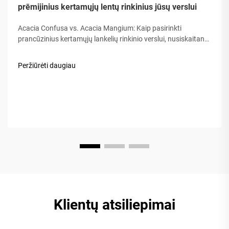
prēmijinius kertamųjų lentų rinkinius jūsų verslui
Acacia Confusa vs. Acacia Mangium: Kaip pasirinkti
prancūzinius kertamųjų lankelių rinkinio verslui, nusiskaitant
medžiotojus iš medienos, „Akacijos medis“ vertinamas dėl jo
tvirtumo, grobės ir ilgalaikio naudojimo. Bet ne visos akacijos
Peržiūrėti daugiau
yra lygios. Rinka dažnai konfliktuoja…
Klientų atsiliepimai