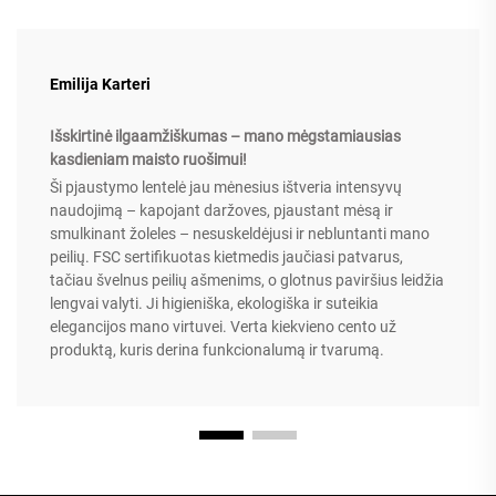
Emilija Karteri
Išskirtinė ilgaamžiškumas – mano mėgstamiausias
kasdieniam maisto ruošimui!
Ši pjaustymo lentelė jau mėnesius ištveria intensyvų
naudojimą – kapojant daržoves, pjaustant mėsą ir
smulkinant žoleles – nesuskeldėjusi ir nebluntanti mano
peilių. FSC sertifikuotas kietmedis jaučiasi patvarus,
tačiau švelnus peilių ašmenims, o glotnus paviršius leidžia
lengvai valyti. Ji higieniška, ekologiška ir suteikia
elegancijos mano virtuvei. Verta kiekvieno cento už
produktą, kuris derina funkcionalumą ir tvarumą.