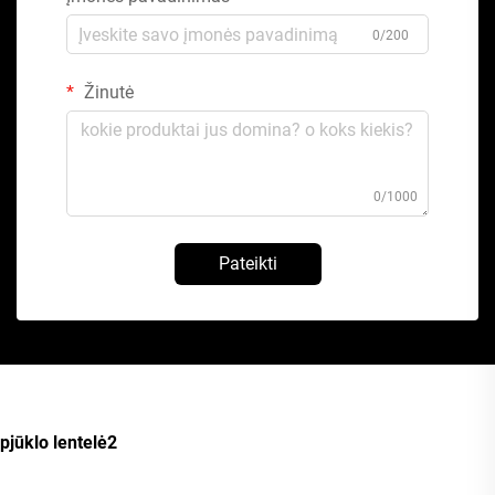
0/200
Žinutė
0/1000
Pateikti
pjūklo lentelė2