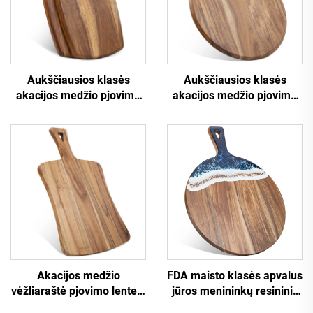
Aukščiausios klasės
Aukščiausios klasės
akacijos medžio pjovimo
akacijos medžio pjovimo
lentelė su kelniamuoju
lentelė ir pico šauktuvė
aukštu
Akacijos medžio
FDA maisto klasės apvalus
vėžliaraštė pjovimo lentelė
jūros menininkų resininis
su užranka
girtinėjimo lankelis