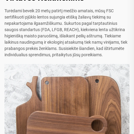
Turėdami beveik 20 metų patirtį medžio amatais, mūsų FSC
sertifikuoti pjūklo lentos sujungia etišką žaliavų tiekimą su
nepakartojama ilgaamžiškumu. Sukurtos pagal tarptautinius
saugos standartus (FDA, LFGB, REACH), kiekviena lenta užtikrina
higienišką maisto paruošimą, išlaikant peilių aštrumą. Tiekiame
laikinus naudingumą ir ekologinį atsakumą tiek namų virėjams, tiek
prabangos prekės ženklams. Susisiekite šiandien, kad ištirtumėte
individualius sprendimus, pritaikytus jūsų poreikiams.