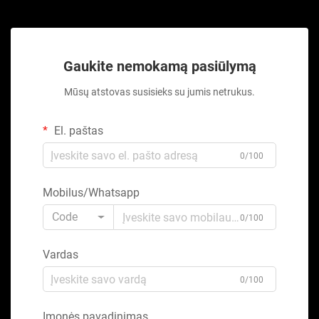
Gaukite nemokamą pasiūlymą
Mūsų atstovas susisieks su jumis netrukus.
El. paštas
0/100
Mobilus/Whatsapp
Code
0/100
Vardas
0/100
Įmonės pavadinimas