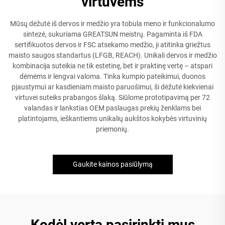
virtuvėms
Mūsų dėžutė iš dervos ir medžio yra tobula meno ir funkcionalumo
sintezė, sukuriama GREATSUN meistrų. Pagaminta iš FDA
sertifikuotos dervos ir FSC atsekamo medžio, ji atitinka griežtus
maisto saugos standartus (LFGB, REACH). Unikali dervos ir medžio
kombinacija suteikia ne tik estetinę, bet ir praktinę vertę – atspari
dėmėms ir lengvai valoma. Tinka kumpio pateikimui, duonos
pjaustymui ar kasdieniam maisto paruošimui, ši dėžutė kiekvienai
virtuvei suteiks prabangos šlaką. Siūlome prototipavimą per 72
valandas ir lankstias OEM paslaugas prekių ženklams bei
platintojams, ieškantiems unikalių aukštos kokybės virtuvinių
priemonių.
Gaukite kainos pasiūlymą
Kodėl verta pasirinkti mus