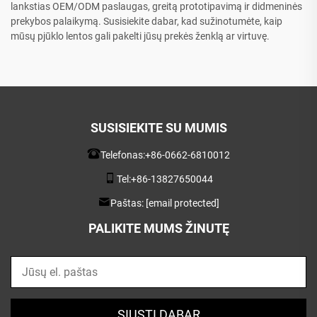
lankstias OEM/ODM paslaugas, greitą prototipavimą ir didmeninės
prekybos palaikymą. Susisiekite dabar, kad sužinotumėte, kaip
mūsų pjūklo lentos gali pakelti jūsų prekės ženklą ar virtuvę.
SUSISIEKITE SU MUMIS
Telefonas:
+86-0662-6810012
Tel:
+86-13827650044
Paštas:
[email protected]
PALIKITE MUMS ŽINUTĘ
SIŲSTI DABAR