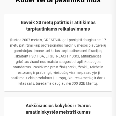
Beveik 20 metų patirtis ir atitikimas
tarptautiniams reikalavimams
Įkurtas 2007 metais, GREATSUN gali pasigirti daugiau nei 17
metų patirtimi kaip profesionalus medinių mėsos pjautuvėlių
gamintojas. Įmonė turi kelias tarptautines sertifikacijas,
įskaitant FSC, FDA, LFGB, REACH ir BSCI, atitinkančias
griežtus visuotinus maisto saugos bei aplinkosaugos
standartus. Pasitikima prestižinių prekių ženklų, Michelin
restoranų ir prabangių viešbučių visame pasaulyje, ji
patikimai tiekia produktus į Europą, Šiaurės Ameriką ir dar 7
kitas šalis, turėdama daugiau nei 300 B2B klientų.
Aukščiausios kokybės ir tvarus
amatininkystės meistriškumas