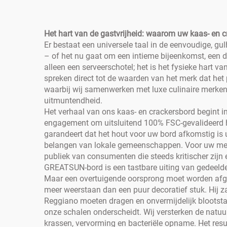
Het hart van de gastvrijheid: waarom uw kaas- en 
Er bestaat een universele taal in de eenvoudige, gu
– of het nu gaat om een intieme bijeenkomst, een 
alleen een serveerschotel; het is het fysieke hart va
spreken direct tot de waarden van het merk dat het 
waarbij wij samenwerken met luxe culinaire merke
uitmuntendheid.
Het verhaal van ons kaas- en crackersbord begint i
engagement om uitsluitend 100% FSC-gevalideerd ha
garandeert dat het hout voor uw bord afkomstig is
belangen van lokale gemeenschappen. Voor uw merk is
publiek van consumenten die steeds kritischer zijn e
GREATSUN-bord is een tastbare uiting van gedeeld
Maar een overtuigende oorsprong moet worden afgew
meer weerstaan dan een puur decoratief stuk. Hij z
Reggiano moeten dragen en onvermijdelijk blootstaan
onze schalen onderscheidt. Wij versterken de natuurl
krassen, vervorming en bacteriële opname. Het result