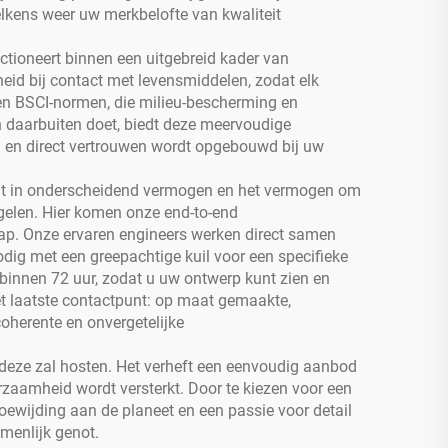
elkens weer uw merkbelofte van kwaliteit
ctioneert binnen een uitgebreid kader van
heid bij contact met levensmiddelen, zodat elk
en BSCI-normen, die milieu-bescherming en
 daarbuiten doet, biedt deze meervoudige
gd en direct vertrouwen wordt opgebouwd bij uw
ligt in onderscheidend vermogen en het vermogen om
egelen. Hier komen onze end-to-end
hap. Onze ervaren engineers werken direct samen
dig met een greepachtige kuil voor een specifieke
 binnen 72 uur, zodat u uw ontwerp kunt zien en
 het laatste contactpunt: op maat gemaakte,
coherente en onvergetelijke
 deze zal hosten. Het verheft een eenvoudig aanbod
rzaamheid wordt versterkt. Door te kiezen voor een
ewijding aan de planeet en een passie voor detail
menlijk genot.