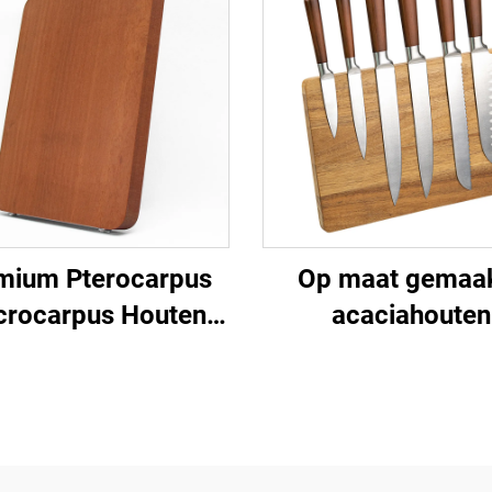
mium Pterocarpus
Op maat gemaa
rocarpus Houten
acaciahouten
Snijplank
magnetische
messenblok