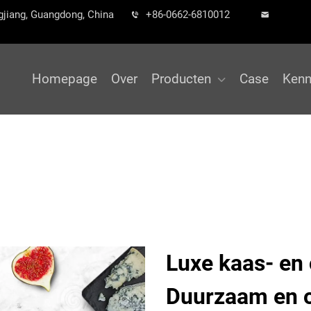
gjiang, Guangdong, China
+86-0662-6810012
Homepage
Over
Producten
Case
Kenn
Luxe kaas- en 
Duurzaam en o