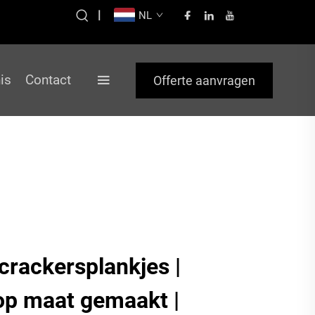
|
NL
is
Contact
Offerte aanvragen
crackersplankjes |
p maat gemaakt |