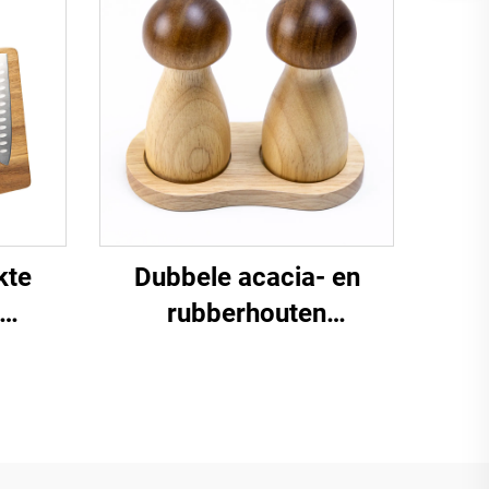
kte
Dubbele acacia- en
rubberhouten
paddenstoelpepermolenset