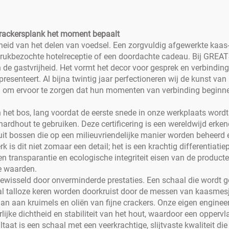
crackersplank het moment bepaalt
lheid van het delen van voedsel. Een zorgvuldig afgewerkte kaas-
drukbezochte hotelreceptie of een doordachte cadeau. Bij GREAT
n de gastvrijheid. Het vormt het decor voor gesprek en verbinding,
presenteert. Al bijna twintig jaar perfectioneren wij de kunst 
n om ervoor te zorgen dat hun momenten van verbinding beginn
n het bos, lang voordat de eerste snede in onze werkplaats word
rdhout te gebruiken. Deze certificering is een wereldwijd erk
 uit bossen die op een milieuvriendelijke manier worden beheerd
 dit niet zomaar een detail; het is een krachtig differentiatiep
n transparantie en ecologische integriteit eisen van de producten
e waarden.
isseld door onverminderde prestaties. Een schaal die wordt ge
al talloze keren worden doorkruist door de messen van kaasmesj
 aan kruimels en oliën van fijne crackers. Onze eigen engineeri
ijke dichtheid en stabiliteit van het hout, waardoor een oppervl
aat is een schaal met een veerkrachtige, slijtvaste kwaliteit die 