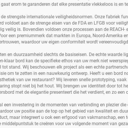
gaat erom te garanderen dat elke presentatie vlekkeloos is en t
 de strengste internationale veiligheidsnormen. Onze fabriek fun
ord voldoet aan de strenge eisen van de FDA en LFGB voor veilig
dig veilig is. Bovendien voldoen onze processen aan de REACH- 
Voor een premiummerk dat markten in Europa, Noord-Amerika en
g vertrouwen, waardoor uw eigen conformiteit wordt vereenvoudi
iften en duurzaamheid slechts de basiseisen. De echte waarde 
-en-klaar bord kan de specifieke ethos van uw merk niet weerspi
 tot stand. Wij beschouwen elk project als een echte partnersc
ie om te zetten in een nauwkeurig ontwerp. Heeft u een bord no
thetiek van uw restaurant? Wij leveren snelle prototyping, vaak
ring stopt niet bij het hout. Wij brengen uw identiteit door tot
ersbord met de elegantie presenteert die het verdient, en zo een 
l een investering in de momenten van verbinding en plezier die
rdoor uw positie aan de top op het gebied van kwaliteit en duu
uct, maar integreert u ook een erfgood van vakmanschap, een to
te middelpuntstuk te creëren voor uw volgende moment van geza