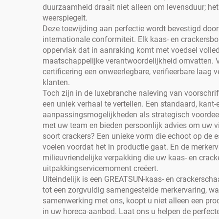
duurzaamheid draait niet alleen om levensduur; het 
weerspiegelt.
Deze toewijding aan perfectie wordt bevestigd door
internationale conformiteit. Elk kaas- en crackersb
oppervlak dat in aanraking komt met voedsel volle
maatschappelijke verantwoordelijkheid omvatten. 
certificering een onweerlegbare, verifieerbare laa
klanten.
Toch zijn in de luxebranche naleving van voorschr
een uniek verhaal te vertellen. Een standaard, kant
aanpassingsmogelijkheden als strategisch voordeel
met uw team en bieden persoonlijk advies om uw vis
soort crackers? Een unieke vorm die echoot op de es
voelen voordat het in productie gaat. En de merkerva
milieuvriendelijke verpakking die uw kaas- en crack
uitpakkingservicemoment creëert.
Uiteindelijk is een GREATSUN-kaas- en crackerschaa
tot een zorgvuldig samengestelde merkervaring, waa
samenwerking met ons, koopt u niet alleen een prod
in uw horeca-aanbod. Laat ons u helpen de perfec