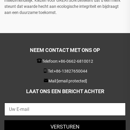
milieuvriendelijk. Kiezen voor GREATSUN betekent dat u een merk
steunt dat waarde hecht aan ecologische integriteit en bijdraagt
aan een duurzame toekomst.
NEEM CONTACT MET ONS OP
Telefoon:
+86-0662-6810012
Tel:
+86-13827650044
Mail:
[email protected]
LAAT ONS EEN BERICHT ACHTER
VERSTUREN