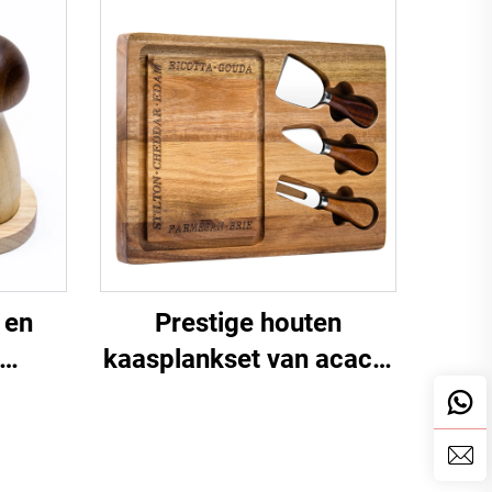
 en
Prestige houten
kaasplankset van acacia
molenset
met roestvrijstalen
messen & sapgroef