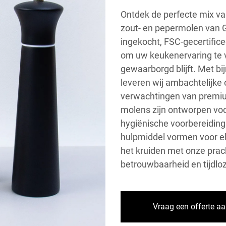
Ontdek de perfecte mix van
zout- en pepermolen van
ingekocht, FSC-gecertific
om uw keukenervaring te v
gewaarborgd blijft. Met bi
leveren wij ambachtelijke 
verwachtingen van premiu
molens zijn ontworpen v
hygiënische voorbereiding
hulpmiddel vormen voor elk
het kruiden met onze prac
betrouwbaarheid en tijdlo
Vraag een offerte a