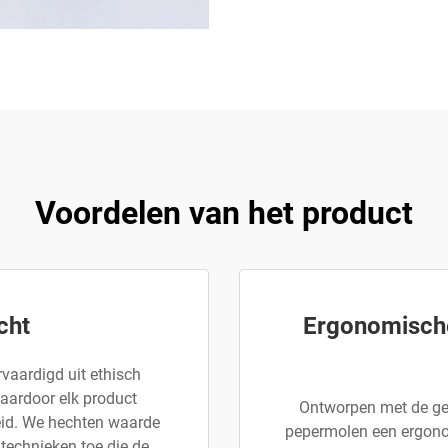
Voordelen van het product
cht
Ergonomische
vaardigd uit ethisch
waardoor elk product
Ontworpen met de geb
eid. We hechten waarde
pepermolen een ergonom
technieken toe die de