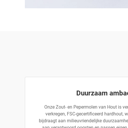
Duurzaam amba
Onze Zout- en Pepermolen van Hout is ver
verkregen, FSC-gecertificeerd hardhout, 
bijdraagt aan milieuvriendelijke duurzaamh
aan verantwoord oogsten en passen eigen 