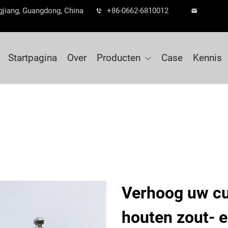
gjiang, Guangdong, China
+86-0662-6810012
Startpagina
Over
Producten
Case
Kennis
Verhoog uw cu
houten zout- 