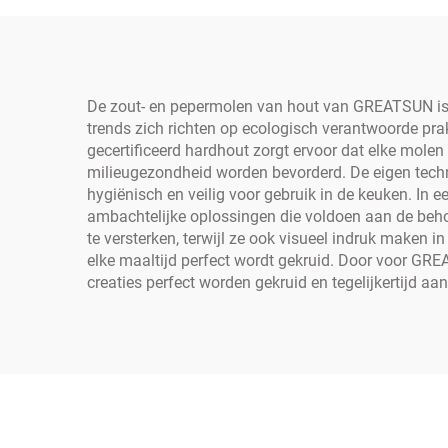
De zout- en pepermolen van hout van GREATSUN is n
trends zich richten op ecologisch verantwoorde pr
gecertificeerd hardhout zorgt ervoor dat elke mole
milieugezondheid worden bevorderd. De eigen techn
hygiënisch en veilig voor gebruik in de keuken. In e
ambachtelijke oplossingen die voldoen aan de beho
te versterken, terwijl ze ook visueel indruk maken 
elke maaltijd perfect wordt gekruid. Door voor GREAT
creaties perfect worden gekruid en tegelijkertijd a