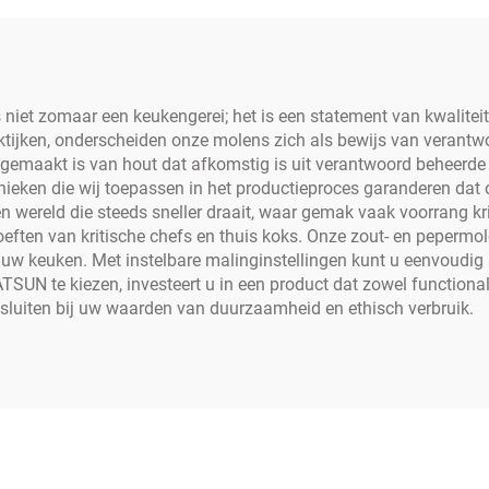
iet zomaar een keukengerei; het is een statement van kwaliteit
aktijken, onderscheiden onze molens zich als bewijs van verant
n gemaakt is van hout dat afkomstig is uit verantwoord beheerde
ieken die wij toepassen in het productieproces garanderen dat 
en wereld die steeds sneller draait, waar gemak vaak voorrang kr
eften van kritische chefs en thuis koks. Onze zout- en peperm
in uw keuken. Met instelbare malinginstellingen kunt u eenvoudig
SUN te kiezen, investeert u in een product dat zowel functionalit
ansluiten bij uw waarden van duurzaamheid en ethisch verbruik.