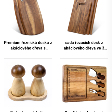
Premium řeznická deska z
sada řezacích desk z
akáciového dřeva s
akáciového dřeva ve 3
otvorem na visení
velikostech