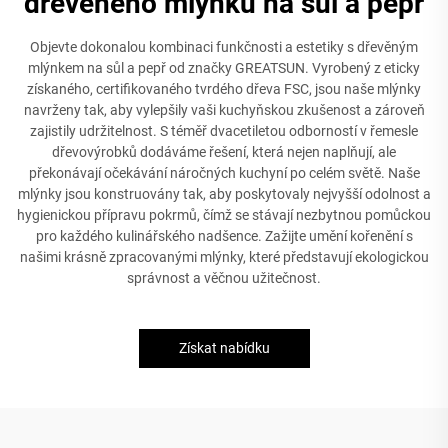
dřevěného mlýnku na sůl a pepř
Objevte dokonalou kombinaci funkčnosti a estetiky s dřevěným
mlýnkem na sůl a pepř od značky GREATSUN. Vyrobený z eticky
získaného, certifikovaného tvrdého dřeva FSC, jsou naše mlýnky
navrženy tak, aby vylepšily vaši kuchyňskou zkušenost a zároveň
zajistily udržitelnost. S téměř dvacetiletou odborností v řemesle
dřevovýrobků dodáváme řešení, která nejen naplňují, ale
překonávají očekávání náročných kuchyní po celém světě. Naše
mlýnky jsou konstruovány tak, aby poskytovaly nejvyšší odolnost a
hygienickou přípravu pokrmů, čímž se stávají nezbytnou pomůckou
pro každého kulinářského nadšence. Zažijte umění kořenění s
našimi krásně zpracovanými mlýnky, které představují ekologickou
správnost a věčnou užitečnost.
Získat nabídku