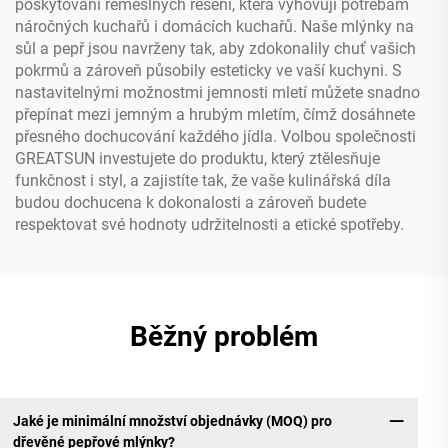
poskytování řemeslných řešení, která vyhovují potřebám
náročných kuchařů i domácích kuchařů. Naše mlýnky na
sůl a pepř jsou navrženy tak, aby zdokonalily chuť vašich
pokrmů a zároveň působily esteticky ve vaší kuchyni. S
nastavitelnými možnostmi jemnosti mletí můžete snadno
přepínat mezi jemným a hrubým mletím, čímž dosáhnete
přesného dochucování každého jídla. Volbou společnosti
GREATSUN investujete do produktu, který ztělesňuje
funkčnost i styl, a zajistíte tak, že vaše kulinářská díla
budou dochucena k dokonalosti a zároveň budete
respektovat své hodnoty udržitelnosti a etické spotřeby.
Běžný problém
Jaké je minimální množství objednávky (MOQ) pro
dřevěné pepřové mlýnky?