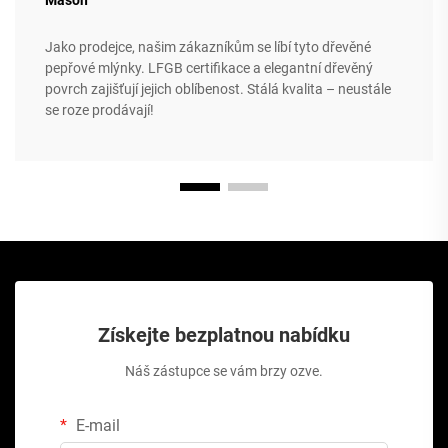
Mason
Jako prodejce, našim zákazníkům se líbí tyto dřevěné
pepřové mlýnky. LFGB certifikace a elegantní dřevěný
povrch zajišťují jejich oblíbenost. Stálá kvalita – neustále
se roze prodávají!
Získejte bezplatnou nabídku
Náš zástupce se vám brzy ozve.
E-mail