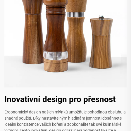
Inovativní design pro přesnost
Ergonomický design našich mlýnků umožňuje pohodlnou obsluhu a
snadné použití. Díky nastavitelným hladinám jemnosti dosáhnete
ideální konzistence vašich koření a zdokonalíte tak své kulinářské
výtvory. Tento inovativní design odráží naši oddanost kvalitě a