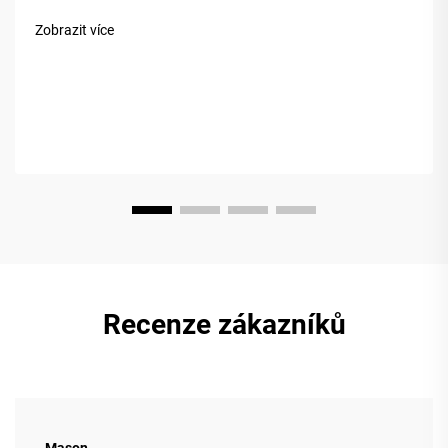
a trvanlivost. Ale ne všechny akácie jsou stejné. Trh často
Zobrazit více
zmatuje&nb...
Recenze zákazníků