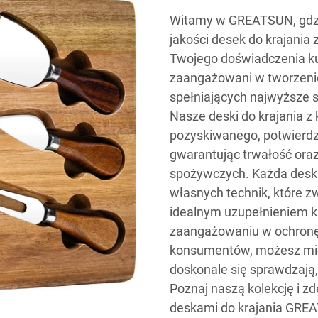
Witamy w GREATSUN, gdzie
jakości desek do krajania
Twojego doświadczenia ku
zaangażowani w tworzenie
spełniających najwyższe 
Nasze deski do krajania 
pozyskiwanego, potwierd
gwarantując trwałość ora
spożywczych. Każda deska
własnych technik, które zw
idealnym uzupełnieniem ka
zaangażowaniu w ochronę
konsumentów, możesz mieć
doskonale się sprawdzają,
Poznaj naszą kolekcję i z
deskami do krajania GRE