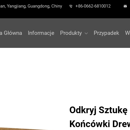
an, Yangjiang, Guangdong, Chiny
+86-0662-6810012
na Główna
Informacje
Produkty
Przypadek
W
Odkryj Sztukę 
Końcówki Dre