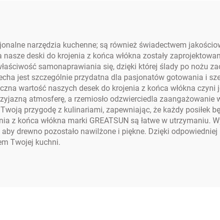
nkcjonalne narzędzia kuchenne; są również świadectwem jakośc
nasze deski do krojenia z końca włókna zostały zaprojektowane
aściwość samonaprawiania się, dzięki której ślady po nożu zac
 cecha jest szczególnie przydatna dla pasjonatów gotowania i s
etyczna wartość naszych desek do krojenia z końca włókna czyn
 przyjazną atmosferę, a rzemiosło odzwierciedla zaangażowanie 
w Twoją przygodę z kulinariami, zapewniając, że każdy posiłek b
jenia z końca włókna marki GREATSUN są łatwe w utrzymaniu. Wy
aby drewno pozostało nawilżone i piękne. Dzięki odpowiedniej 
tem Twojej kuchni.