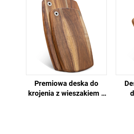
Premiowa deska do
De
krojenia z wieszakiem z
d
drewna akacji
ksz