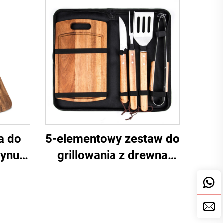
a do
5-elementowy zestaw do
zynu
grillowania z drewna
z
akacjowego z deseczką i
FDA
walizką oraz
narzędziami ze stali
nierdzewnej