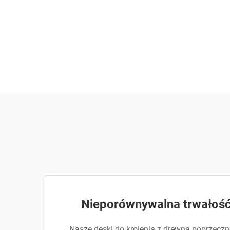
Nieporównywalna trwałość
Nasze deski do krojenia z drewna poprzecz