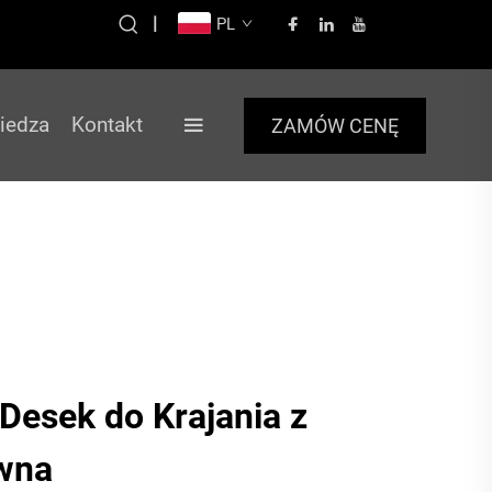
|
PL
iedza
Kontakt
ZAMÓW CENĘ
Desek do Krajania z
wna