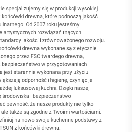
 specjalizujemy się w produkcji wysokiej
 z końcówki drewna, które podnoszą jakość
linarnego. Od 2007 roku jesteśmy
 artystycznych rozwiązań tnących
standardy jakości i zrównoważonego rozwoju.
z końcówki drewna wykonane są z etycznie
zonego przez FSC twardego drewna,
z bezpieczeństwo w przygotowaniach
 jest starannie wykonana przy użyciu
iększają odporność i higienę, czyniąc je
żdej luksusowej kuchni. Dzięki naszej
 środowiska i bezpieczeństwo
 pewność, że nasze produkty nie tylko
 ale także są zgodne z Twoimi wartościami.
definiuj na nowo swoje kuchenne podstawy z
ATSUN z końcówki drewna.