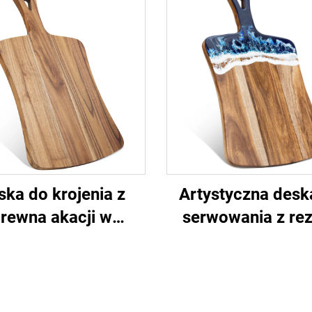
ska do krojenia z
Artystyczna desk
rewna akacji w
serwowania z re
tałcie wachlarza z
oceanicznego 
uchwytem
certyfikatami 