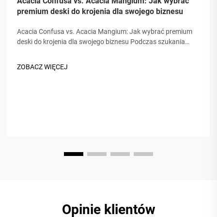
Acacia Confusa vs. Acacia Mangium: Jak wybrać
premium deski do krojenia dla swojego biznesu
Acacia Confusa vs. Acacia Mangium: Jak wybrać premium
deski do krojenia dla swojego biznesu Podczas szukania
desk do krojenia z drewna, "drewno akacji" jest cenione za
swoją twardość, piękno i trwałość. Ale nie wszystkie akacje
ZOBACZ WIĘCEJ
są równe. Rynk często myli...
Opinie klientów