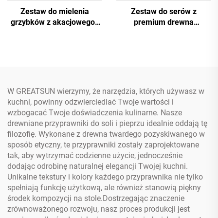
Zestaw do mielenia
Zestaw do serów z
grzybków z akacjowego i
premium drewna
gumowego drewna
akacjowego z nożami ze
stali nierdzewnej i
rowkiem na soki
W GREATSUN wierzymy, że narzędzia, których używasz w
kuchni, powinny odzwierciedlać Twoje wartości i
wzbogacać Twoje doświadczenia kulinarne. Nasze
drewniane przyprawniki do soli i pieprzu idealnie oddają tę
filozofię. Wykonane z drewna twardego pozyskiwanego w
sposób etyczny, te przyprawniki zostały zaprojektowane
tak, aby wytrzymać codzienne użycie, jednocześnie
dodając odrobinę naturalnej elegancji Twojej kuchni.
Unikalne tekstury i kolory każdego przyprawnika nie tylko
spełniają funkcję użytkową, ale również stanowią piękny
środek kompozycji na stole.Dostrzegając znaczenie
zrównoważonego rozwoju, nasz proces produkcji jest