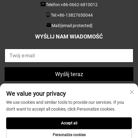
Telefon:
+86-0662-6810012
Tel:
+86-13827650044
Mail:
[email protected]
WYŚLIJ NAM WIADOMOŚĆ
Wyślij teraz
We value your privacy
We use cookies and similar tools to provide our services. If you
don't want to accept all cookies, click Personalize cookies.
Copyright © 2025 przez Guangdong Greatsun Wooden
Housewares Co.,Ltd. |
Polityka prywatności
Accept all
Personalize cookies