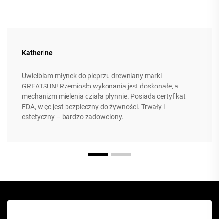
Katherine
Uwielbiam młynek do pieprzu drewniany marki
GREATSUN! Rzemiosło wykonania jest doskonałe, a
mechanizm mielenia działa płynnie. Posiada certyfikat
FDA, więc jest bezpieczny do żywności. Trwały i
estetyczny – bardzo zadowolony.