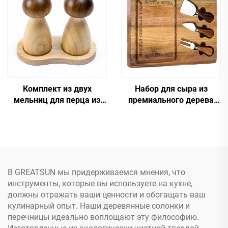
Комплект из двух
Набор для сыра из
мельниц для перца из
премиального дерева
акациевого и
акации с ножами из
каучукового дерева в
нержавеющей стали и
форме гриба
канавкой для сбора сока
В GREATSUN мы придерживаемся мнения, что
инструменты, которые вы используете на кухне,
должны отражать ваши ценности и обогащать ваш
кулинарный опыт. Наши деревянные солонки и
перечницы идеально воплощают эту философию.