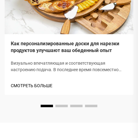
Как персонализированные доски для нарезки
продуктов улучшают ваш обеденный опыт
Визуально впечатляющая и соответствующая
настроению подача. В последнее время повсеместно
можно встретить разделочные доски; и не зря: они
приятны на вид и удобны для совместного
СМОТРЕТЬ БОЛЬШЕ
использования. Когда вы раскладываете закуски по
деревянному или мраморному блюду, вся столовая зона
мгновенно преображается, создавая более теплую и
уютную атмосферу...