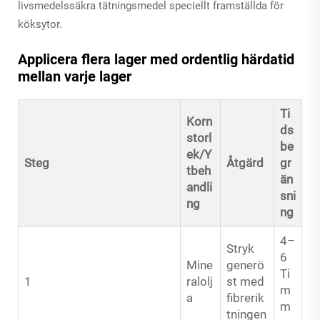
livsmedelssäkra tätningsmedel speciellt framställda för
köksytor.
Applicera flera lager med ordentlig härdatid
mellan varje lager
Ti
Korn
ds
storl
be
ek/Y
Steg
Åtgärd
gr
tbeh
än
andli
sni
ng
ng
4–
Stryk
6
Mine
generö
Ti
1
ralolj
st med
m
a
fibrerik
m
tningen