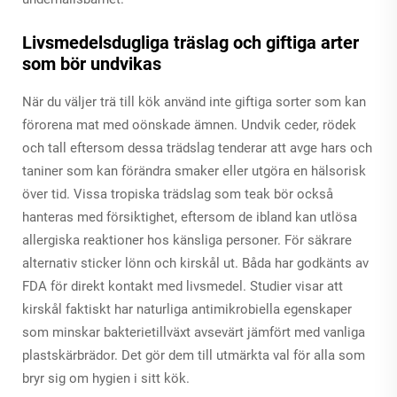
Livsmedelsdugliga träslag och giftiga arter
som bör undvikas
När du väljer trä till kök använd inte giftiga sorter som kan
förorena mat med oönskade ämnen. Undvik ceder, rödek
och tall eftersom dessa trädslag tenderar att avge hars och
taniner som kan förändra smaker eller utgöra en hälsorisk
över tid. Vissa tropiska trädslag som teak bör också
hanteras med försiktighet, eftersom de ibland kan utlösa
allergiska reaktioner hos känsliga personer. För säkrare
alternativ sticker lönn och kirskål ut. Båda har godkänts av
FDA för direkt kontakt med livsmedel. Studier visar att
kirskål faktiskt har naturliga antimikrobiella egenskaper
som minskar bakterietillväxt avsevärt jämfört med vanliga
plastskärbrädor. Det gör dem till utmärkta val för alla som
bryr sig om hygien i sitt kök.