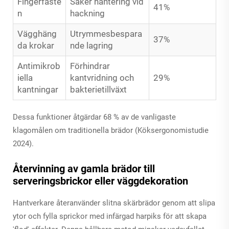
Fingerfäste
Säker hantering vid
41%
n
hackning
Vägghäng
Utrymmesbespara
37%
da krokar
nde lagring
Antimikrob
Förhindrar
iella
kantvridning och
29%
kantningar
bakterietillväxt
Dessa funktioner åtgärdar 68 % av de vanligaste
klagomålen om traditionella brädor (Köksergonomistudie
2024).
Återvinning av gamla brädor till
serveringsbrickor eller väggdekoration
Hantverkare återanvänder slitna skärbrädor genom att slipa
ytor och fylla sprickor med infärgad harpiks för att skapa