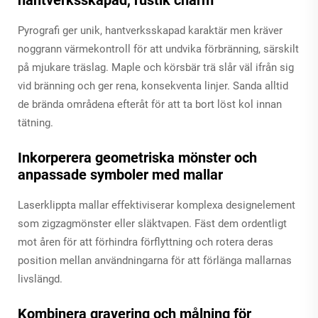
hantverksskapad, rustik charm
Pyrografi ger unik, hantverksskapad karaktär men kräver
noggrann värmekontroll för att undvika förbränning, särskilt
på mjukare träslag. Maple och körsbär trä slår väl ifrån sig
vid bränning och ger rena, konsekventa linjer. Sanda alltid
de brända områdena efteråt för att ta bort löst kol innan
tätning.
Inkorperera geometriska mönster och
anpassade symboler med mallar
Laserklippta mallar effektiviserar komplexa designelement
som zigzagmönster eller släktvapen. Fäst dem ordentligt
mot åren för att förhindra förflyttning och rotera deras
position mellan användningarna för att förlänga mallarnas
livslängd.
Kombinera gravering och målning för