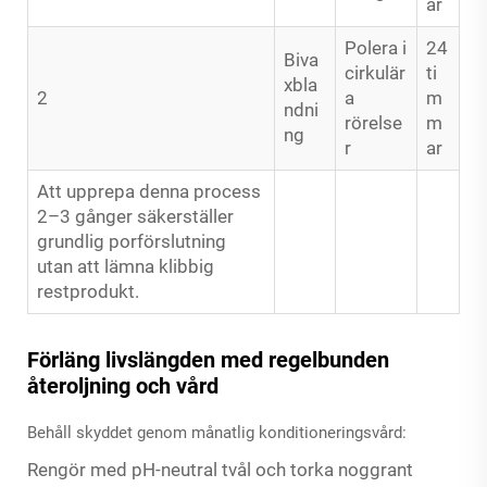
ar
Polera i
24
Biva
cirkulär
ti
xbla
2
a
m
ndni
rörelse
m
ng
r
ar
Att upprepa denna process
2–3 gånger säkerställer
grundlig porförslutning
utan att lämna klibbig
restprodukt.
Förläng livslängden med regelbunden
återoljning och vård
Behåll skyddet genom månatlig konditioneringsvård:
Rengör med pH-neutral tvål och torka noggrant