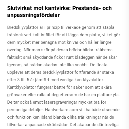
Slutvirkat mot kantvirke: Prestanda- och
anpassningsfördelar
Breddklyvplattor är i princip tillverkade genom att stapla
träblock vertikalt istället för att lägga dem platta, vilket gör
dem mycket mer benägna mot knivar och håller längre
överlag. När man skär på dessa brädor bildar träfiberna
faktiskt små skyddande fickor runt bladeggen när de skär
igenom, så brädan skadas inte lika snabbt. De flesta
upplever att deras breddklyvplattor fortfarande är starka
efter 3 till 5 år jämfört med vanliga kantklyvplattor.
Kantklyvplattor fungerar bättre för saker som att skära
grönsaker eller rulla ut deg eftersom de har en plattare yta.
De tar också emot lasersgraveringar mycket bra för
personliga detaljer. Hantverkare som vill ha både utseende
och funktion kan ibland blanda olika träriktningar när de
tillverkar anpassade skärbrädor. Det skapar de där trevliga