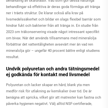
behandling av skärbrädor. Vad som gör dessa naturliga
behandlingar så effektiva är deras goda förmåga att tränga
ner i träets struktur. De klarar också alla krav på
livsmedelssäkerhet och bildar en slags flexibel barriär som
hindrar fukt och bakterier från att tränga in. En studie från
2023 om träkonservering visade något intressant specifikt
om bivax. När det används tillsammans med mineralolja
förbättrar det vattentåligheten avsevärt mer än vad ren
mineralolja gör – ungefär 40 procent bättre enligt studiens
resultat.
Undvik polyuretan och andra tätningsmedel
ej godkända för kontakt med livsmedel
Polyuretan och lacker skapar en hård, blank yta men
medför risk för utlakning av kemikalier över tid. De är
benägna att spricka, vilket gör att matrester kan fastna och
påverka hygienen negativt. Välj alltid NSF-certifierade,