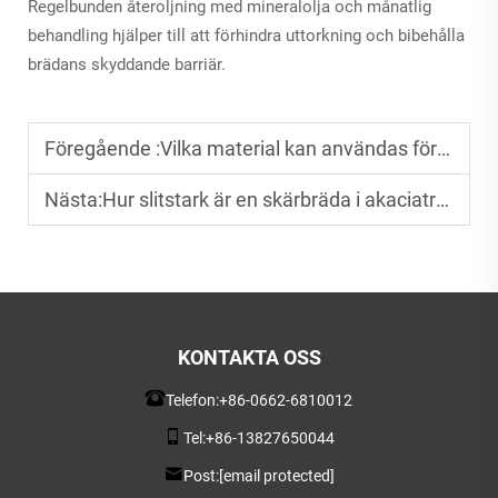
Regelbunden återoljning med mineralolja och månatlig
behandling hjälper till att förhindra uttorkning och bibehålla
brädans skyddande barriär.
Föregående :
Vilka material kan användas för anpassade skärbrädor?
Nästa:
Hur slitstark är en skärbräda i akaciaträ?
KONTAKTA OSS
Telefon:
+86-0662-6810012
Tel:
+86-13827650044
Post:
[email protected]