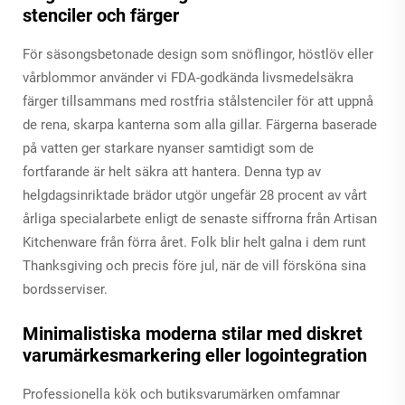
stenciler och färger
För säsongsbetonade design som snöflingor, höstlöv eller
vårblommor använder vi FDA-godkända livsmedelsäkra
färger tillsammans med rostfria stålstenciler för att uppnå
de rena, skarpa kanterna som alla gillar. Färgerna baserade
på vatten ger starkare nyanser samtidigt som de
fortfarande är helt säkra att hantera. Denna typ av
helgdagsinriktade brädor utgör ungefär 28 procent av vårt
årliga specialarbete enligt de senaste siffrorna från Artisan
Kitchenware från förra året. Folk blir helt galna i dem runt
Thanksgiving och precis före jul, när de vill försköna sina
bordsserviser.
Minimalistiska moderna stilar med diskret
varumärkesmarkering eller logointegration
Professionella kök och butiksvarumärken omfamnar