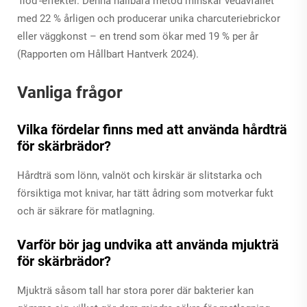
'flod'-effekter. Denna hållbara metod minskar vedavfallet
med 22 % årligen och producerar unika charcuteriebrickor
eller väggkonst – en trend som ökar med 19 % per år
(Rapporten om Hållbart Hantverk 2024).
Vanliga frågor
Vilka fördelar finns med att använda hårdträ
för skärbrädor?
Hårdträ som lönn, valnöt och kirskär är slitstarka och
försiktiga mot knivar, har tätt ådring som motverkar fukt
och är säkrare för matlagning.
Varför bör jag undvika att använda mjukträ
för skärbrädor?
Mjukträ såsom tall har stora porer där bakterier kan