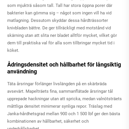
som mjukträ såsom tall. Tall har stora öppna porer där
bakterier kan gömma sig – något som ingen vill ha vid
matlagning. Dessutom skyddar dessa hårdträssorter
knivbladen bättre. De ger tillräckligt med motstånd vid
skärning utan att slita ner bladet alltför mycket, vilket gör
dem till praktiska val för alla som tillbringar mycket tid i
köket.
Ådringsdensitet och hållbarhet för långsiktig
användning
Täta årsringar förlänger livslängden på en skärbräda
avsevärt. Mapelträets fina, sammanflätade årsringar tål
upprepade hackningar utan att spricka, medan valnötsträets
måttliga densitet minimerar synliga repor. Träslag med
Janka-hårdhetsgrad mellan 900 och 1 500 lbf ger den bästa
kombinationen av hållbarhet, säkerhet och
underhållsbarhet.