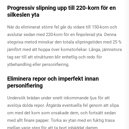
Progressiv slipning upp till 220-korn för en
silkeslen yta
När du eliminerat större fel går du vidare till 150-korn och
avslutar sedan med 220-korn för en finpolerad yta. Denna
stegvisa metod minskar den totala slipningstiden med 25 %
jämfört med att hoppa över kornstorlekar. Långa, jämnstora
tag ser till att strukturen blir enhetlig och redo för
ytbehandling eller personifiering.
Eliminera repor och imperfekt innan
personifiering
Undersök brädan under snett inkommande ljus för att
avslöja dolda repor. Åtgärda eventuella fel genom att slipa
om med det korn som orsakade dem, och fortsätt sedan
med allt finare papper. Torka av ytan med en fuktig trasa
mellan varje steg för att ta bort inbäddat damm.