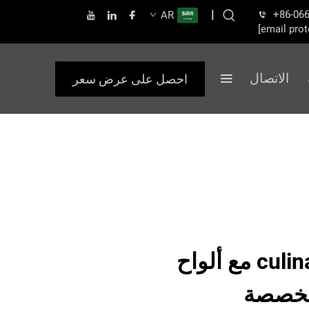
|
+86-06
AR
[email prot
الاتصال
احصل على عرض سعر
عزز تجربتك culinaria مع ألواح