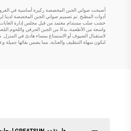
أصبحت صواني الجبن المخصصة ركيزة أساسية في العروض ا
أدوات المطبخ. تم تصميم صواني الجبن المخصصة لدينا ل
واسعة من الأطعمة، بدءًا من الجبن الحرفي واللحوم المُع
لاستقبال الضيوف أو الاستمتاع بمساء هادئ في المنزل. 
لتكون سهلة التنظيف والعناية، مما يضمن بقائها جميلة 
هل تقدم GREATSUN لوحات تقطيع جبن ولحوم مخصصة؟