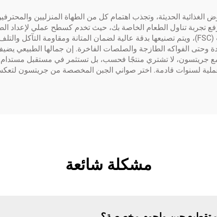
لغذائية الحديثة، وتجذب اهتمام كل من الطهاة المنزليين والمحترفي
رفع تجربة تناول الطعام الخاصة بك، حيث تخدم كسطح عملي لإعداد ال
خشب صلب مستدام معتمد من قبل مجلس إدارة الغابات (FSC)، ويتم تصنيعها بدقة عالية لضمان المتا
دة وحتى الفواكه الطازجة والصلصات الفاخرة. إن جمالها الطبيعي يضيف 
مع جريتسون، لا تشتري منتجًا فحسب، بل تستثمر في مستقبل مستدام و
وعملية لسنوات قادمة. اختر صواني الجبن المخصصة من جريتسون لتعكس
مشكلة شائعة