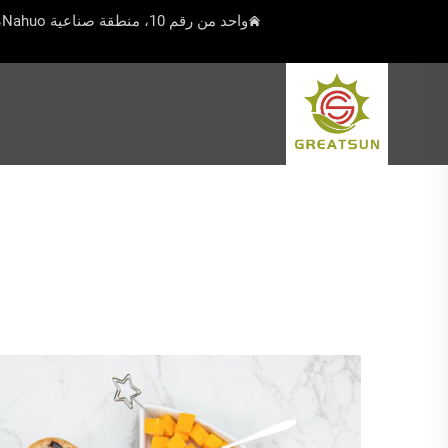
واحد من رقم 10، منطقة صناعية Nahuo، بلدة Beiguan، Yangjiang، Guangdong، الصين