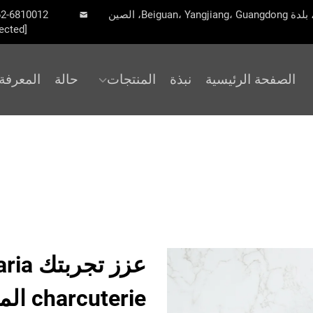
62-6810012
ected]
الصفحة الرئيسية
نبذة
المنتجات
حالة
المعرفة
charcuterie المخصصة