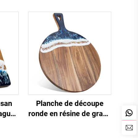
isan
Planche de découpe
agues
ronde en résine de grade
alimentaire FDA avec art
océanique