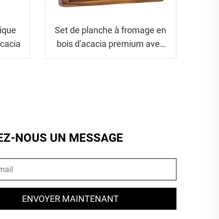
ique
Set de planche à fromage en
acacia
bois d'acacia premium avec
couteaux en acier inoxydable
et rigole de jus
EZ-NOUS UN MESSAGE
ENVOYER MAINTENANT