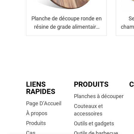
Planche de découpe ronde en
Se
résine de grade alimentaire
champ
FDA avec art océanique
LIENS
PRODUITS
C
RAPIDES
Planches à découper
Page D’Accueil
Couteaux et
À propos
accessoires
Produits
Outils et gadgets
Cas
Outils de barbecue