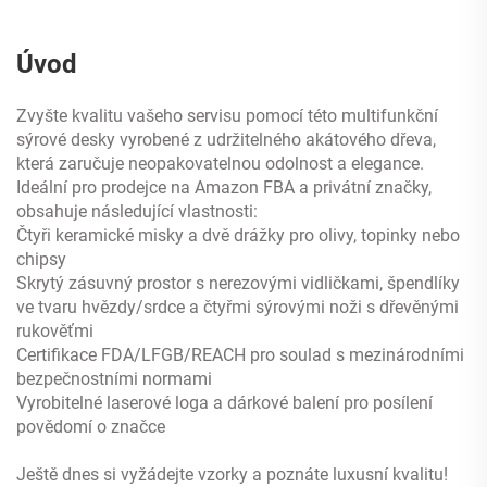
Úvod
Zvyšte kvalitu vašeho servisu pomocí této multifunkční
sýrové desky vyrobené z udržitelného akátového dřeva,
která zaručuje neopakovatelnou odolnost a elegance.
Ideální pro prodejce na Amazon FBA a privátní značky,
obsahuje následující vlastnosti:
Čtyři keramické misky a dvě drážky pro olivy, topinky nebo
chipsy
Skrytý zásuvný prostor s nerezovými vidličkami, špendlíky
ve tvaru hvězdy/srdce a čtyřmi sýrovými noži s dřevěnými
rukověťmi
Certifikace FDA/LFGB/REACH pro soulad s mezinárodními
bezpečnostními normami
Vyrobitelné laserové loga a dárkové balení pro posílení
povědomí o značce
Ještě dnes si vyžádejte vzorky a poznáte luxusní kvalitu!