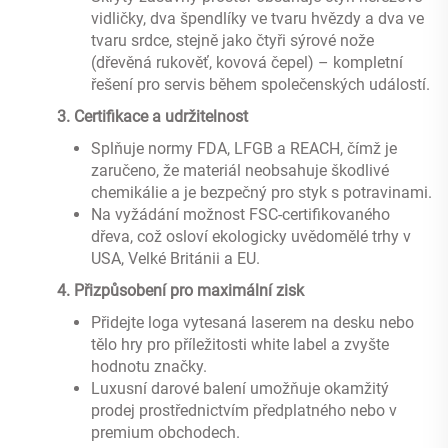
vidličky, dva špendlíky ve tvaru hvězdy a dva ve
tvaru srdce, stejně jako čtyři sýrové nože
(dřevěná rukověť, kovová čepel) – kompletní
řešení pro servis během společenských událostí.
‌
3. Certifikace a udržitelnost
Splňuje normy FDA, LFGB a REACH, čímž je
zaručeno, že materiál neobsahuje škodlivé
chemikálie a je bezpečný pro styk s potravinami.
Na vyžádání možnost FSC-certifikovaného
dřeva, což osloví ekologicky uvědomělé trhy v
USA, Velké Británii a EU.
‌
4. Přizpůsobení pro maximální zisk
Přidejte loga vytesaná laserem na desku nebo
tělo hry pro příležitosti white label a zvyšte
hodnotu značky.
Luxusní darové balení umožňuje okamžitý
prodej prostřednictvím předplatného nebo v
premium obchodech.