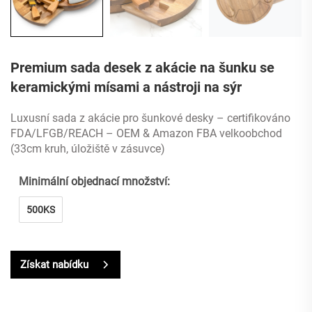
Premium sada desek z akácie na šunku se
keramickými mísami a nástroji na sýr
Luxusní sada z akácie pro šunkové desky – certifikováno
FDA/LFGB/REACH – OEM & Amazon FBA velkoobchod
(33cm kruh, úložiště v zásuvce)
Minimální objednací množství:
500KS
Získat nabídku