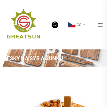
CS
DESKY NA SÝR A ŠUNKU