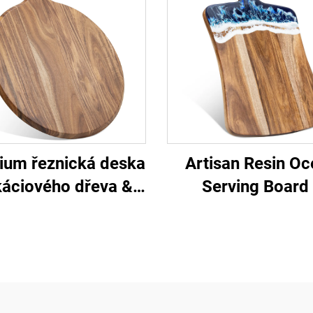
ium řeznická deska
Artisan Resin O
káciového dřeva &
Serving Board
pizza peel
certifikacemi 