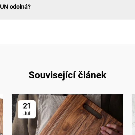
SUN odolná?
Související článek
21
Jul