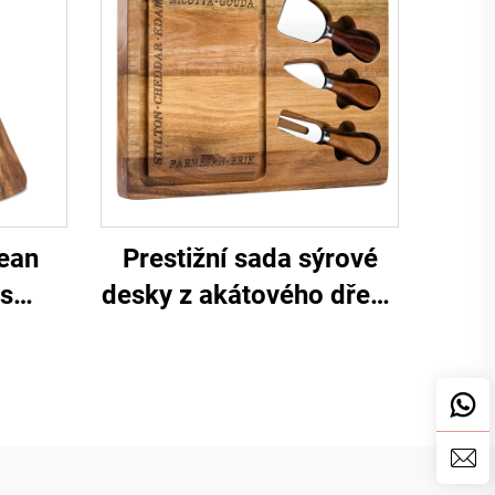
cean
Prestižní sada sýrové
 s
desky z akátového dřeva
FDA
s nerezovými noži a
žlábkem pro šťávu