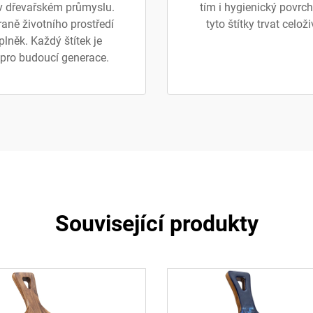
y v dřevařském průmyslu.
tím i hygienický povrch
raně životního prostředí
tyto štítky trvat celož
plněk. Každý štítek je
pro budoucí generace.
Související produkty