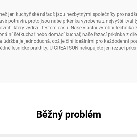
 než jen kuchyňské nářadí; jsou nezbytnými společníky pro nad
vě potravin, proto jsou naše prkénka vyrobena z nejvyšší kvality
rch, který vydrží i testem času. Naše vlastní výrobní technika za
onální šéfkuchař nebo domácí kuchař, naše řezací prkénka z dř
a údržba je jednoduchá, což je činí ideálními pro každodenní po
vědné lesnické praktiky. U GREATSUN nekupujete jen řezací prkén
Běžný problém