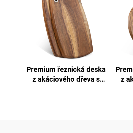
Premium řeznická deska
Prem
z akáciového dřeva s
z a
otvorem na visení