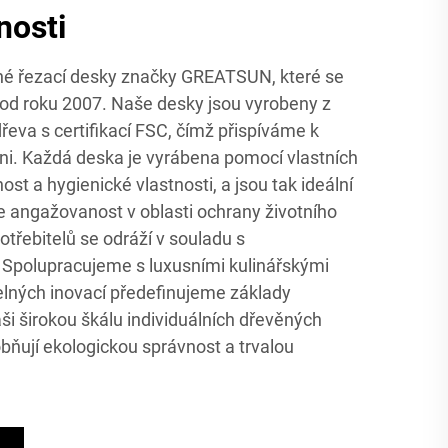
nosti
ěné řezací desky značky GREATSUN, které se
í od roku 2007. Naše desky jsou vyrobeny z
řeva s certifikací FSC, čímž přispíváme k
yni. Každá deska je vyrábena pomocí vlastních
nost a hygienické vlastnosti, a jsou tak ideální
e angažovanost v oblasti ochrany životního
otřebitelů se odráží v souladu s
 Spolupracujeme s luxusními kulinářskými
lných inovací předefinujeme základy
i širokou škálu individuálních dřevěných
bňují ekologickou správnost a trvalou