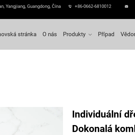
n, Yangjiang, Guangdong, Čína
+86-0662-6810012
ovská stránka
O nás
Produkty
Případ
Vědo
Individuální d
Dokonalá kom