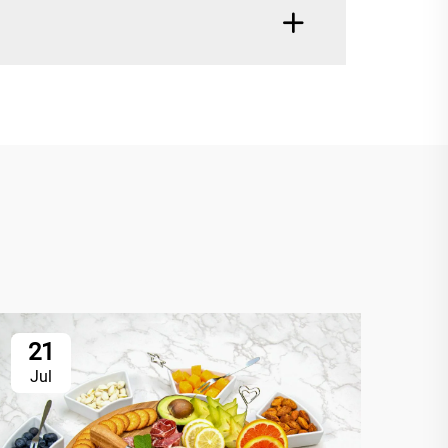
21
2
Jul
Ju