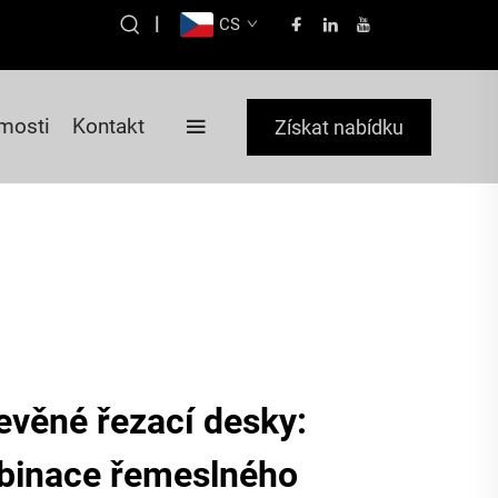
|
CS
mosti
Kontakt
Získat nabídku
řevěné řezací desky:
binace řemeslného