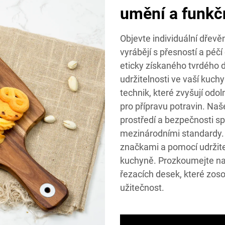
umění a funkč
Objevte individuální dřev
vyrábějí s přesností a péč
eticky získaného tvrdého d
udržitelnosti ve vaší kuch
technik, které zvyšují odol
pro přípravu potravin. Naš
prostředí a bezpečnosti sp
mezinárodními standardy.
značkami a pomocí udržite
kuchyně. Prozkoumejte naš
řezacích desek, které zoso
užitečnost.