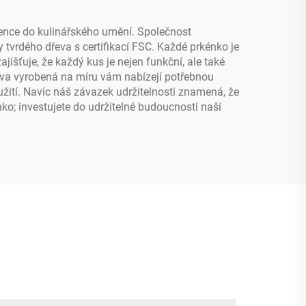
šence do kulinářského umění. Společnost
 tvrdého dřeva s certifikací FSC. Každé prkénko je
jišťuje, že každý kus je nejen funkční, ale také
eva vyrobená na míru vám nabízejí potřebnou
užití. Navíc náš závazek udržitelnosti znamená, že
ko; investujete do udržitelné budoucnosti naší