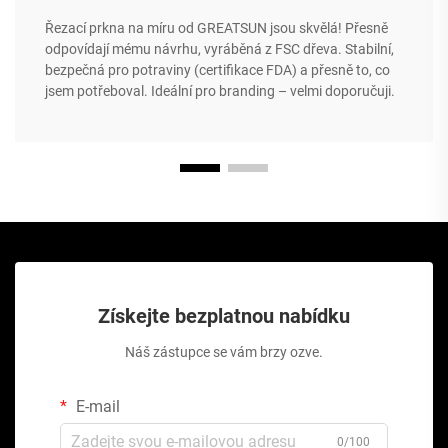
Řezací prkna na míru od GREATSUN jsou skvělá! Přesně
odpovídají mému návrhu, vyráběná z FSC dřeva. Stabilní,
bezpečná pro potraviny (certifikace FDA) a přesně to, co
jsem potřeboval. Ideální pro branding – velmi doporučuji.
Získejte bezplatnou nabídku
Náš zástupce se vám brzy ozve.
E-mail
0/100