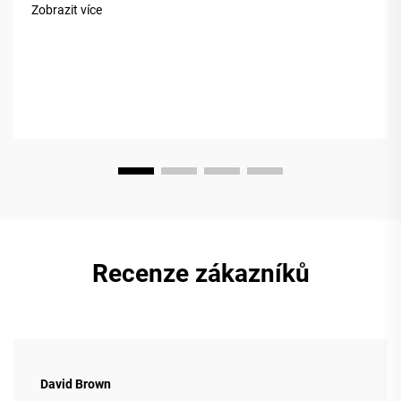
a trvanlivost. Ale ne všechny akácie jsou stejné. Trh často
Zobrazit více
zmatuje&nb...
Recenze zákazníků
David Brown