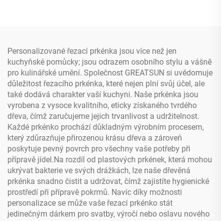
žlábkem pro šťávu
Personalizované řezací prkénka jsou více než jen
kuchyňské pomůcky; jsou odrazem osobního stylu a vášně
pro kulinářské umění. Společnost GREATSUN si uvědomuje
důležitost řezacího prkénka, které nejen plní svůj účel, ale
také dodává charakter vaší kuchyni. Naše prkénka jsou
vyrobena z vysoce kvalitního, eticky získaného tvrdého
dřeva, čímž zaručujeme jejich trvanlivost a udržitelnost.
Každé prkénko prochází důkladným výrobním procesem,
který zdůrazňuje přirozenou krásu dřeva a zároveň
poskytuje pevný povrch pro všechny vaše potřeby při
přípravě jídel.Na rozdíl od plastových prkének, která mohou
ukrývat bakterie ve svých drážkách, lze naše dřevěná
prkénka snadno čistit a udržovat, čímž zajistíte hygienické
prostředí při přípravě pokrmů. Navíc díky možnosti
personalizace se může vaše řezací prkénko stát
jedinečným dárkem pro svatby, výročí nebo oslavu nového