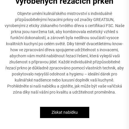
vyrobených řezacích prken
Objevte umění kulinářského mistrovství s individuálně
přizpůsobitelnými řezacími prkny od značky GREATSUN,
vyrobenými z eticky získaného tvrdého dřeva s certifikací FSC. Naše
prkna jsou navržena tak, aby kombinovala estetický vzhled s
funkční dokonalostí, a zároveň byla nedílnou součástí vysoce
kvalitních kuchyní po celém světě. Díky téměř dvacetiletému know-
how ve zpracování dřeva spojujeme udržitelnost s inovacemi,
abychom vám mohli nabídnout řezací řešení, která vylepší vaši
zkušenost s přípravou jídel. Každé individuálně přizpůsobitelné
řezací prkno je důkladně zpracováno pomocí vlastních technik, aby
poskytovalo nejvyšší odolnost a hygienu – ideální dárek pro
kulinářské nadšence nebo luxusní doplněk vaší kuchyně.
Prohlédněte si naši nabídku a zjistěte, jak může být vaše vařičská
zóna díky naší vášni pro kvalitu a udržitelnost proměněna.
Získat nabídku