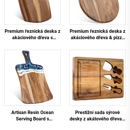
Premium řeznická deska z
Premium řeznická deska z
akáciového dřeva s
akáciového dřeva & pizza
otvorem na visení
peel
Artisan Resin Ocean
Prestižní sada sýrové
Serving Board s
desky z akátového dřeva s
certifikacemi FDA
nerezovými noži a