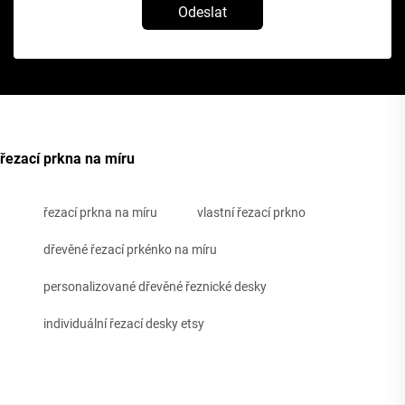
Odeslat
řezací prkna na míru
řezací prkna na míru
vlastní řezací prkno
dřevěné řezací prkénko na míru
personalizované dřevěné řeznické desky
individuální řezací desky etsy