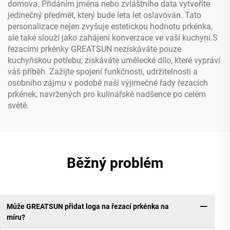
domova. Přidáním jména nebo zvláštního data vytvoříte
jedinečný předmět, který bude leta let oslavován. Tato
personalizace nejen zvyšuje estetickou hodnotu prkénka,
ale také slouží jako zahájení konverzace ve vaší kuchyni.S
řezacími prkénky GREATSUN nezískáváte pouze
kuchyňskou potřebu; získáváte umělecké dílo, které vypráví
váš příběh. Zažijte spojení funkčnosti, udržitelnosti a
osobního zájmu v podobě naší výjimečné řady řezacích
prkének, navržených pro kulinářské nadšence po celém
světě.
Běžný problém
Může GREATSUN přidat loga na řezací prkénka na
míru?