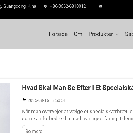
ng, Guangdong, Kina
+86-0662-6810012
Forside
Om
Produkter
Sa
Hvad Skal Man Se Efter I Et Specialsk
2025-08-16 18:50:51
Når man overvejer at vælge et specialskærbræt, er
som kan forbedre din madlavningserfaring. I denne
funktioner og materialer, der vil tilføje stil til dit 
Se mere