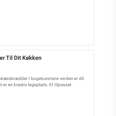
 Til Dit Køkken
 skærebrædder I kogekunstens verden er dit
 er en kreativ legeplads. Et tilpasset
g gøre hverdagsopgaver nemmere. T...