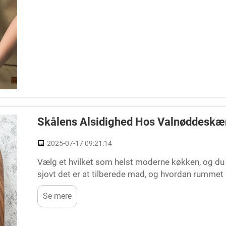
Skålens Alsidighed Hos Valnøddeskæ
2025-07-17 09:21:14
Vælg et hvilket som helst moderne køkken, og du v
sjovt det er at tilberede mad, og hvordan rummet 
alternativerne dukker et solidt valnøddeskærebræt 
Se mere
praktisk i brug – alt i alt et...