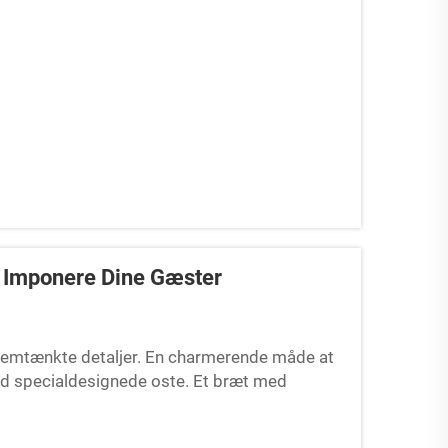
r Imponere Dine Gæster
nemtænkte detaljer. En charmerende måde at
ed specialdesignede oste. Et bræt med
ativitet og gør måltidet til en uforglemmelig