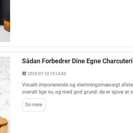
Sådan Forbedrer Dine Egne Charcuter
2025-07-10 15:14:45
Visuelt imponerende og stemningsmæssigt afste
overalt lige nu, og med god grund: de er sjove at
snacks ud over et træ- eller marmorfad, føles hel
Se mere
hyggeligt...