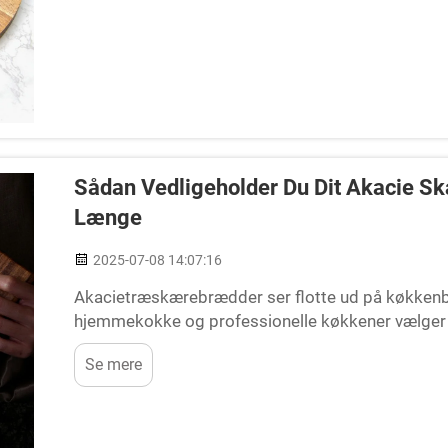
Sådan Vedligeholder Du Dit Akacie Skæ
Længe
2025-07-08 14:07:16
Akacietræskærebrædder ser flotte ud på køkkenb
hjemmekokke og professionelle køkkener vælger de
sådan ud i årevis, går en lille rutinemæssig pleje lan
Se mere