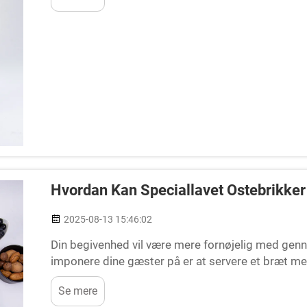
Hvordan Kan Speciallavet Ostebrikke
2025-08-13 15:46:02
Din begivenhed vil være mere fornøjelig med gen
imponere dine gæster på er at servere et bræt m
specialdesignede oste viser din gastronomiske kre
Se mere
oplevelse...