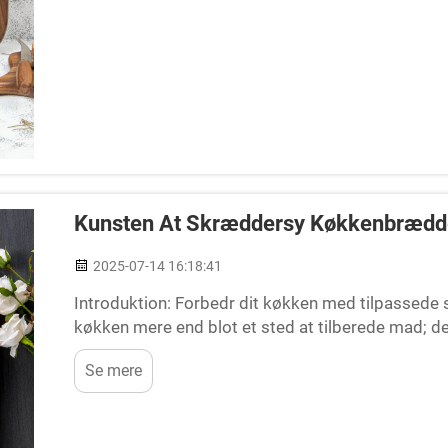
Kunsten At Skræddersy Køkkenbrædder
2025-07-14 16:18:41
Introduktion: Forbedr dit køkken med tilpassede
køkken mere end blot et sted at tilberede mad; det
skærebræt kan forøge denne legesyge og samtidi
Se mere