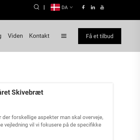
|
DA
g
Viden
Kontakt
Få et tilbud
året Skivebræt
 der forskellige aspekter man skal overveje,
 vejledning vil vi fokusere på de specifikke
køkken med...