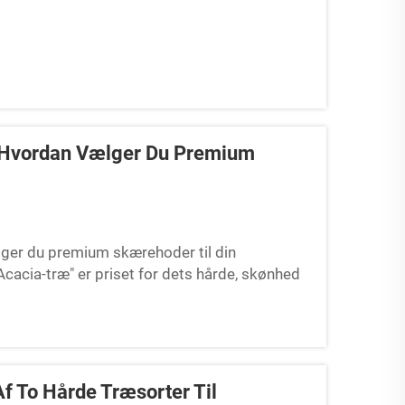
 Hvordan Vælger Du Premium
ger du premium skærehoder til din
cacia-træ" er priset for dets hårde, skønhed
rkedet forvirrer ofte...
f To Hårde Træsorter Til