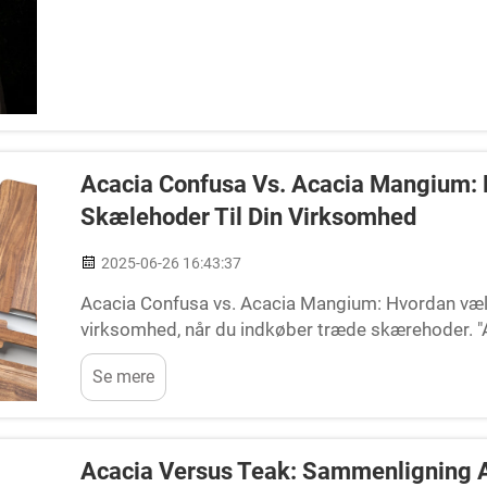
Acacia Confusa Vs. Acacia Mangium:
Skælehoder Til Din Virksomhed
2025-06-26 16:43:37
Acacia Confusa vs. Acacia Mangium: Hvordan væl
virksomhed, når du indkøber træde skærehoder. "A
og holdbarhed. Men ikke alt Acacia er lige godt. Ma
Se mere
Acacia Versus Teak: Sammenligning A