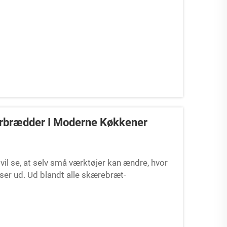
rbrædder I Moderne Køkkener
il se, at selv små værktøjer kan ændre, hvor
ser ud. Ud blandt alle skærebræt-
hele tiden op, fordi det er holdbart, flot og