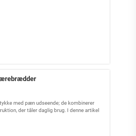
kærebrædder
stykke med pæn udseende; de kombinerer
ktion, der tåler daglig brug. I denne artikel
e plads til på din køkkenbænk, og viser de
økken...