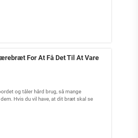
rebræt For At Få Det Til At Vare
ordet og tåler hård brug, så mange
m. Hvis du vil have, at dit bræt skal se
gt. I denne artikel viser vi dig...