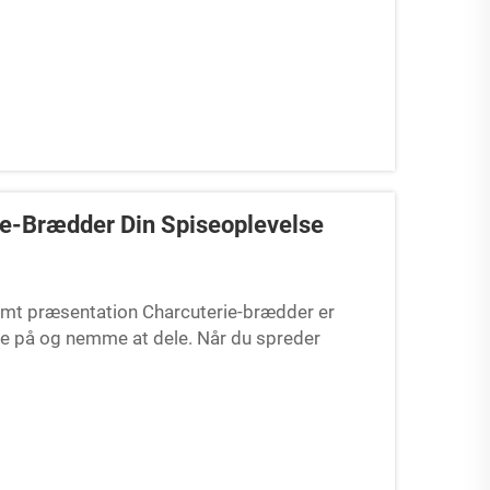
ie-Brædder Din Spiseoplevelse
mt præsentation Charcuterie-brædder er
 se på og nemme at dele. Når du spreder
e bordet øjeblikkeligt mere varmt og