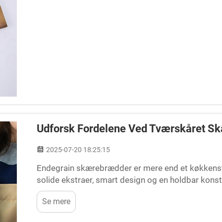
Udforsk Fordelene Ved Tværskåret S
2025-07-20 18:25:15
Endegrain skærebrædder er mere end et køkken
solide ekstraer, smart design og en holdbar konstru
beskriver vi, hvorfor disse brædder er værd at hav
Se mere
funktioner, der gør dem til et must-have i enhver k