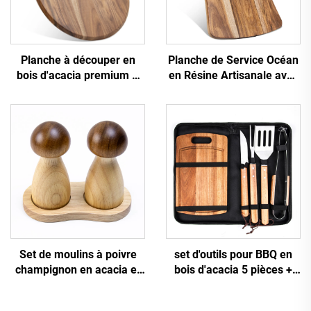
Planche à découper en
Planche de Service Océan
bois d'acacia premium &
en Résine Artisanale avec
pelle à pizza
Certifications FDA
Set de moulins à poivre
set d'outils pour BBQ en
champignon en acacia et
bois d'acacia 5 pièces +
bois de caoutchouc
planche à découper +
mallette en nylon et