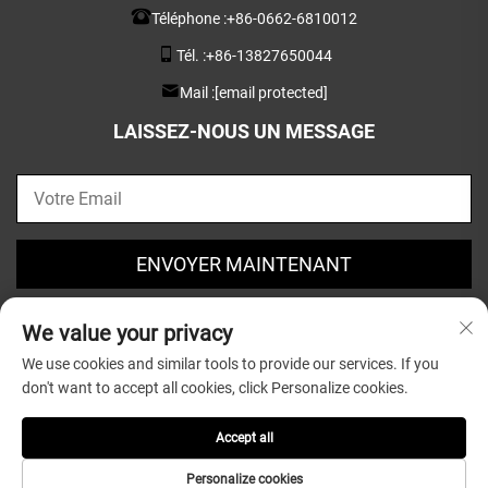
Téléphone :
+86-0662-6810012
Tél. :
+86-13827650044
Mail :
[email protected]
LAISSEZ-NOUS UN MESSAGE
ENVOYER MAINTENANT
We value your privacy
We use cookies and similar tools to provide our services. If you
don't want to accept all cookies, click Personalize cookies.
Droits d'auteur © 2025 par Guangdong Greatsun Wooden
Housewares Co.,Ltd. |
Politique de confidentialité
Accept all
Personalize cookies