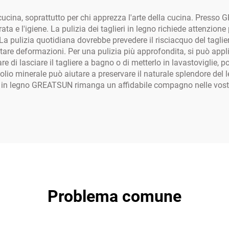
ni cucina, soprattutto per chi apprezza l'arte della cucina. Pre
ata e l'igiene. La pulizia dei taglieri in legno richiede attenzion
La pulizia quotidiana dovrebbe prevedere il risciacquo del taglier
itare deformazioni. Per una pulizia più approfondita, si può app
e di lasciare il tagliere a bagno o di metterlo in lavastoviglie, 
i olio minerale può aiutare a preservare il naturale splendore de
iere in legno GREATSUN rimanga un affidabile compagno nelle vost
Problema comune