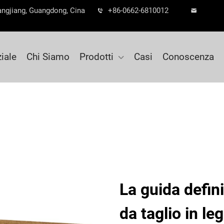
angjiang, Guangdong, Cina
+86-0662-6810012
ziale
Chi Siamo
Prodotti
Casi
Conoscenza
La guida defini
da taglio in le