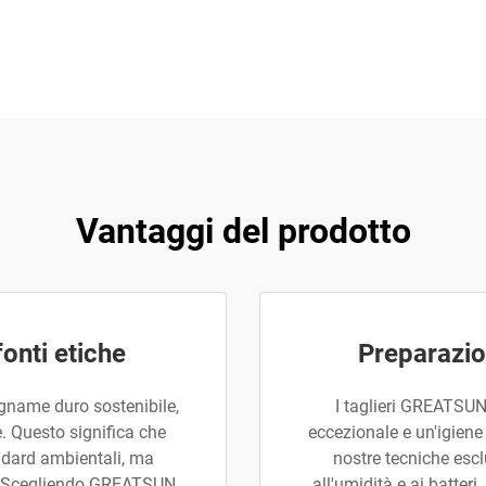
Vantaggi del prodotto
fonti etiche
Preparazio
legname duro sostenibile,
I taglieri GREATSUN 
e. Questo significa che
eccezionale e un'igiene
andard ambientali, ma
nostre tecniche esc
i. Scegliendo GREATSUN,
all'umidità e ai batteri