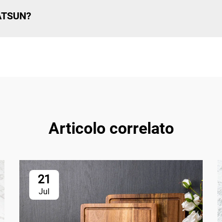
REATSUN?
Articolo correlato
21
Jul