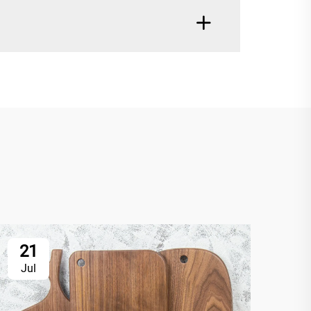
21
2
Jul
Ju