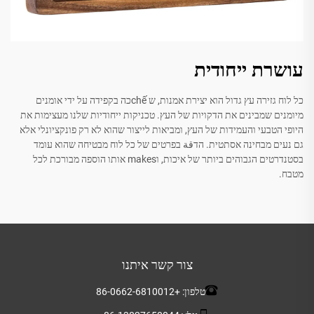
עושרת ייחודית
כל לוח גזירה עץ גדול הוא יצירת אמנות, ש chếכה בקפידה על ידי אומנים
מיומנים שמבינים את הדקויות של העץ. טכניקות ייחודיות שלנו מעצימות את
היופי הטבעי והעמידות של העץ, ומביאות לייצור שהוא לא רק פונקציונלי אלא
גם נעים מבחינה אסתטית. הדقة בפרטים של כל לוח מבטיחה שהוא עומד
בסטנדרטים הגבוהים ביותר של איכות, וmakes אותו הוספה מבורכת לכל
מטבח.
צור קשר איתנו
טלפון:
+86-0662-6810012