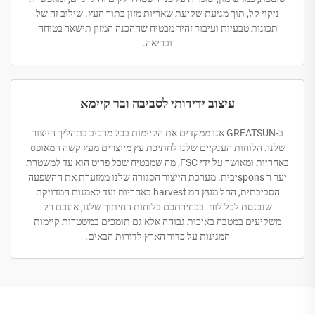
ניקוי קל, תוך מניעת שקיעת שאריות מזון בתוך העץ. שילוב זה של
תכונות טבעיות ועיבוד זהיר מבטיח שההכנה המזון תישאר בטוחה
ובריאה.
עיצוב ידידותי לסביבה ובר קיימא
ב-GREATSUN אנו ממקדים את הקיימות בכל מרכיב בתהליך הייצור
שלנו. הלוחות הענקיים שלנו לחתיכת עץ מיוצרים מעץ קשה המאופס
באחריות ומאושר על ידי FSC, מה שמבטיח שכל פריט הוא עד למשטרת
יער ר sponsיבית. מערכת הייצור הסגורה שלנו ממזערת את ההשפעה
הסביבתית, החל מעץ המ harvest באחריות ועד לאמנות המדויקת
שנכנסת לכל לוח. בבחירתכם בלוחות החיתוך שלנו, אינכם רק
משקיעים במטבח באיכות גבוהה אלא גם תומכים במשטרות קיימות
המגינות על כדור הארץ לדורות הבאים.