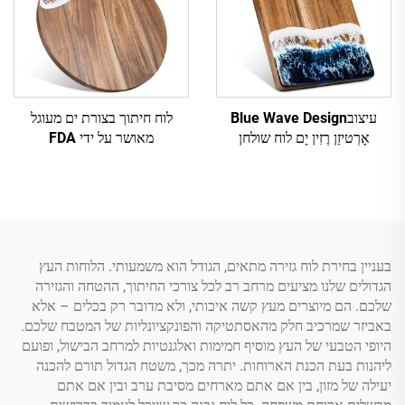
עיצובBlue Wave Design
לוח חיתוך בצורת ים מעוגל
אָרְטיזַן רֶזִין יָם לוח שולחן
מאושר על ידי FDA
בעניין בחירת לוח גזירה מתאים, הגודל הוא משמעותי. הלוחות העץ
הגדולים שלנו מציעים מרחב רב לכל צורכי החיתוך, ההטחה והגזירה
שלכם. הם מיוצרים מעץ קשה איכותי, ולא מדובר רק בכלים – אלא
באביזר שמרכיב חלק מהאסתטיקה והפונקציונליות של המטבח שלכם.
היופי הטבעי של העץ מוסיף חמימות ואלגנטיות למרחב הבישול, ופועם
ליהנות בעת הכנת הארוחות. יתרה מכך, משטח הגדול תורם להכנה
יעילה של מזון, בין אם אתם מארחים מסיבת ערב ובין אם אתם