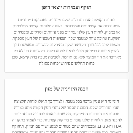
תוקף ועמידות יוצאי דופן
לוחות הקציצה העץ הגדולים שלנו מיוצרים בטכניקות ייחודיות
שמעודדות את קשיחותם ועמידותם. בשונה מלוחות קציצה מפלסטיק
או במבוק, לוחות העץ שלנו עמידים בפני עיוותים וסדקים, ומבטיחים
השקעה ארוכת טווח למטבח שלך. הצפיפות הטבעית של העץ מספקת
משטח יציב לכל צורך הקציצה שלך, מהירקות לבשרים, ומאפשרת לך
להכין ארוחות בביטחון מבלי לדאוג לפגוע בלוח. הקשיחות הזו לא רק
מאריכה את חיי המוצר אלא גם תורמת לסביבת מטבח ברת קיימא, שכן
פחות תחליפים פירושו פחות פסולת
הכנה היגיינית של מזון
היגיינה היא עניין מרכזי בכל מטבח, ולצורך כך תואלו לוחות הקציצה
העץ הגדולים שלנו. המבנה הסגור של גרגרי העץ הקשה מונע בצורה
טבעית את התרבות החיידקים, מה שהופך אותו לבחירה בטוחה יותר
להכנה מזון. הלוחות שלנו עוברים בדיקות קפדניות כדי לעמוד בתקני ה-
FDA וה-LFGB, ומבטיחים שהם בטוחים למגע ישיר עם המזון. תחזוקה
שוטפת, כמו שימון, שומרת על פני השטח חלקים והיגייניים, ומאפשרת