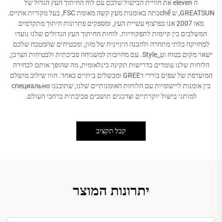
ה eleven את חוויית הבישול שלכם עם לוח החיתוך העץ הגדול של
GREATSUN, ש chếכתה באומנות מעץ קשה מאומת FSC, בעל מקורות אתיים.
מאז 2007 אנו בפרצוף עשיית העץ, ומספקים פתרונות חיתוך מתקדמים
המשלבים בין קיימות לתפקודיות. לוחות החיתוך העץ הגדולים שלנו נועדו
למחזיקה בלתי מתחרה ולהכנה היגיינית של מזון, ומבטיחים שהמטבח שלכם
ישאר מקום בטוח וע_Style. עם מחויבות למשגיחה סביבתית ולבטיחות הצרכן,
הלוחות שלנו עומדים בדרישות תקינה בינלאומית, מה שהופך אותם לבחירה
המועדפת של שפים בוררי דGREE ומבשלים ביתיים כאחד. חווו שילוב מושלם
בין אומנות ליישומיות עם הלוחות האומנותיים שלנו, שתוכננו специально
למותגי בישול יוקרתיים וצרכנים תושבים סביבתית ברחבי העולם.
קבל תקציב
יתרונות המוצר