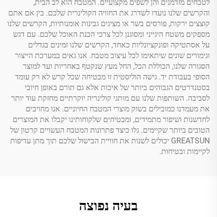
לטבחים מזדמנים והן לשפים מקצועיים. המטבח הוא לב הבית,
והקרשים שלנו נועדו לשדרג את החוויה הקולינרית שלכם. בין אם אתם
קוצצים ירקות, פורסים בשר או מציגים גבינות אומנותיות, הקרשים שלנו
מספקים משטח היגייני ומסוגנן לכל צרכי הכנת האוכל שלכם. עם דגש
על אסתטיקה ופונקציונליות כאחד, הקרשים שלנו זמינים בגדלים
וגימורים שונים שיתאימו לכל עיצוב מטבח. אנו גאים במערכת הייצור
הסגורה שלנו, הכוללת הכל, החל מעץ שנקטף באחריות ועד למוצר
הסופי בעבודת יד. גישה הוליסטית זו מבטיחה שכל קרש לא רק עומד
בסטנדרטים הגבוהים ביותר של איכות אלא גם תורם באופן חיובי
לסביבה. השותפות שלנו עם מותגי קולינריה יוקרתיים מחזקת עוד יותר
את מעמדנו כמובילים בשוק מוצרי המטבח החיוניים. אנו מחויבים
לחדשנות ושיפור מתמידים, ומבטיחים שלקוחותינו יקבלו את המוצרים
הטובים ביותר שקיימים. גלו כיצד פתרונות המטבח העשויים קרטון של
GREATSUN יכולים לשנות את חוויית הבישול שלכם תוך מתן עדיפות
לקיימות ובטיחות.
בעיה נפוצה