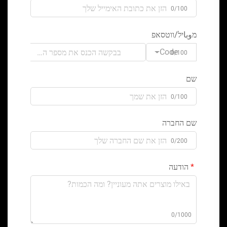
0/100
מوباיל/ווטסאפ
Code
0/100
שם
0/100
שם החברה
0/200
הודעה
0/1000