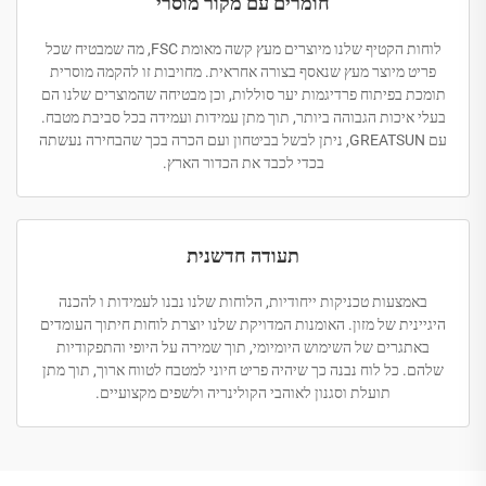
חומרים עם מקור מוסרי
לוחות הקטיף שלנו מיוצרים מעץ קשה מאומת FSC, מה שמבטיח שכל
פריט מיוצר מעץ שנאסף בצורה אחראית. מחויבות זו להקמה מוסרית
תומכת בפיתוח פרדיגמות יער סוללות, וכן מבטיחה שהמוצרים שלנו הם
בעלי איכות הגבוהה ביותר, תוך מתן עמידות ועמידה בכל סביבת מטבח.
עם GREATSUN, ניתן לבשל בביטחון ועם הכרה בכך שהבחירה נעשתה
בכדי לכבד את הכדור הארץ.
תעודה חדשנית
באמצעות טכניקות ייחודיות, הלוחות שלנו נבנו לעמידות ו להכנה
היגיינית של מזון. האומנות המדויקת שלנו יוצרת לוחות חיתוך העומדים
באתגרים של השימוש היומיומי, תוך שמירה על היופי והתפקודיות
שלהם. כל לוח נבנה כך שיהיה פריט חיוני למטבח לטווח ארוך, תוך מתן
תועלת וסגנון לאוהבי הקולינריה ולשפים מקצועיים.