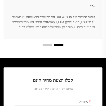
אמה
לוחות החיתוך של GREATSUN הם מהשורה הראשונה! עץ מאושר
על ידי FSC, תואם לתקן FDA, ו extremly עמיד. השימוש היומיומי
לא פגיעה בהם - גימור חלק שומר על מראה חדש. ממליץ בחום!
קבלו הצעת מחיר חינם
נציגנו ייצור איתכם קשר בקרוב.
אימייל