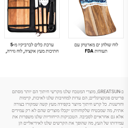
לוח שולחן ים מארטיזן עם
ערכת כלים לברביקיו מ-5
תעודות FDA
חתיכות מעץ אקציה, לוח גזירה,
שקית שינוע וסכינים מפליז
ב-GREATSUN, מוצרי המטבח שלנו מקרשי חיתוך הם יותר מסתם
פריטים פונקציונליים; הם עדות למחויבות שלנו לאיכות, קיימות
וחדשנות. כל קרש חיתוך מיוצר בקפידה מעץ קשה שמקורו בצורה
אתית, מה שמבטיח שלקוחותינו יקבלו מוצרים שהם לא רק עמידים
אלא גם אחראיים לסביבה. הטכניקות הייחודיות שלנו משפרות את
עמידותו של העץ, מה שהופך את הקרשים שלנו לאידיאליים הן