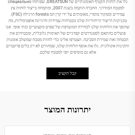
גלו את לוחות הקטיף האומנותיים של GREATSUN, שפותחו специально
למטבח המודרני. החברה הוקמה בשנת 2007, ומתמחה בייצור לוחות עץ
עמידים וממקור מוסרי, מאומתים על ידי קרן המ forests הרגילה (FSC).
טכניקות הייצור הייחודיות שלנו מבטיחות עמידות והיגיינה אופטימליות, מה
שהופך את הלוחות שלנו לבחירה המועדפת של שפים מקצועיים ובתי אופי. אנו
פועלים בהתאם לסטנדרטים קפדניים של תאימות גלובלית, ומבטיחים את
הבטחה ואת שמירת הסביבה. הצטרפו אלינו כדי לחוות מטבח שמשלב אומנות
ותקינות אקולוגית. גלו את אוסף הלוחות שלנו, שמהווים לא רק כלים פרקטיים
אלא גם מוסיפים יופי למטבח שלכם.
קבל תקציב
יתרונות המוצר