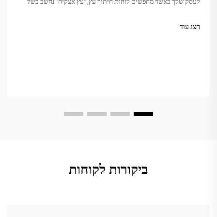
לעסק שלך כאשר מחפשים לוחות חיתוך עץ, "עץ אצקיה" נחשב בשל
קשיחותו, יופיו והחזקה. אבל לא כל אצקיה שווה. השוק מבלבל
לעיתים...
הצג עוד
ביקורות לקוחות