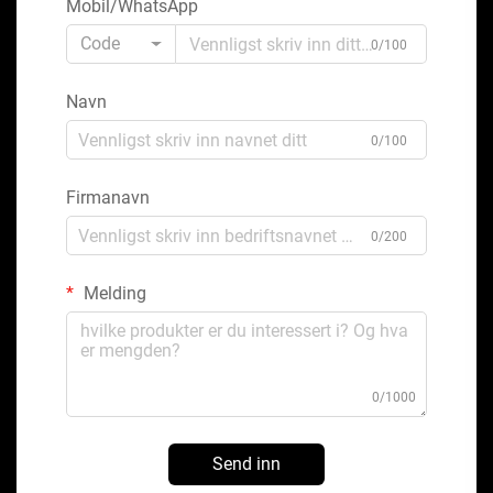
Mobil/WhatsApp
Code
0/100
Navn
0/100
Firmanavn
0/200
Melding
0/1000
Send inn