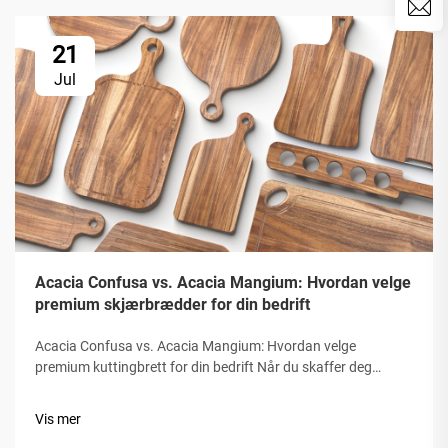
21
Jul
Acacia Confusa vs. Acacia Mangium: Hvordan velge
premium skjærbrædder for din bedrift
Acacia Confusa vs. Acacia Mangium: Hvordan velge
premium kuttingbrett for din bedrift Når du skaffer deg
trebrett, er "Acacia-trær" prisverdige for sin hardhet,
skjønnhet og varighet. Men ikke alt Acacia er like godt.
Vis mer
Markedet forvirrer ofte...