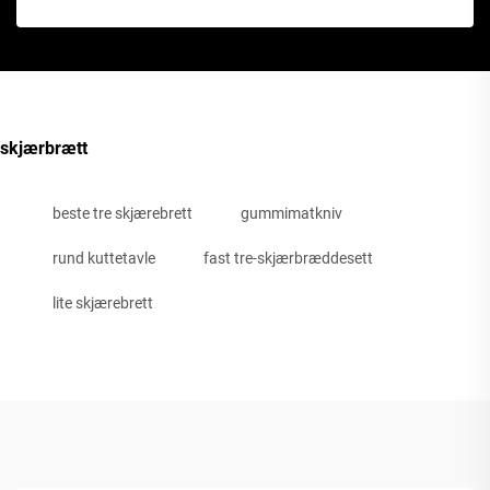
skjærbrætt
beste tre skjærebrett
gummimatkniv
rund kuttetavle
fast tre-skjærbræddesett
lite skjærebrett