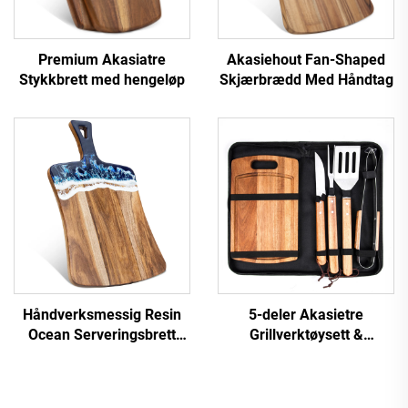
Premium Akasiatre
Akasiehout Fan-Shaped
Stykkbrett med hengeløp
Skjærbrædd Med Håndtag
Håndverksmessig Resin
5-deler Akasietre
Ocean Serveringsbrett
Grillverktøysett &
med FDA-godkjenning
Skærebræt & Bærehylle i
rustfrit stål