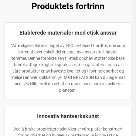
Produktets fortrinn
Etablerede materialer med etisk ansvar
Våre skjæreplater er laget av FSC-sertifisert hardtre, noe som
sikrer at hver enkelt del er laget av ansvarsfullt høstet
tømmer. Denne forpliktelsen til etisk opphav støtter ikke bare
bærekraftige skogbrukspraksiser, men garanterer også at
våre produkter er av høyeste kvalitet og tilbyr holdbarhet og
ytelse i enhver kjøkkenmiljø. Med GREATSUN kan du lage mat
med selvtillit, fordi du vet at du gjør et valg som respekterer
planeten.
Innovativ hantverkskunst
Ved å bruke proprietære teknikker er våre plater konstruert
for holdbarhet og hygienisk matlaging. Vår nøyaktige