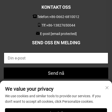
KONTAKT OSS
Telefon:
+86-0662-6810012
Tlf:
+86-13827650044
E-post:
[email protected]
SEND OSS EN MELDING
Send nå
We value your privacy
We use cookies and similar tools to provide our services. If you
don't want to accept all cookies, click Personalize cookies.
Opphavsrett © 2025 av Guangdong Greatsun Wooden
Housewares Co.,Ltd. |
Personvernpolicy