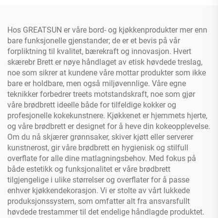
Hos GREATSUN er våre bord- og kjøkkenprodukter mer enn
bare funksjonelle gjenstander; de er et bevis på vår
forpliktning til kvalitet, bærekraft og innovasjon. Hvert
skærebr Brett er nøye håndlaget av etisk høvdede treslag,
noe som sikrer at kundene våre mottar produkter som ikke
bare er holdbare, men også miljøvennlige. Våre egne
teknikker forbedrer treets motstandskraft, noe som gjør
våre brødbrett ideelle både for tilfeldige kokker og
profesjonelle kokekunstnere. Kjøkkenet er hjemmets hjerte,
og våre brødbrett er designet for å heve din kokeopplevelse.
Om du nå skjærer grønnsaker, skiver kjøtt eller serverer
kunstnerost, gir våre brødbrett en hygienisk og stilfull
overflate for alle dine matlagningsbehov. Med fokus på
både estetikk og funksjonalitet er våre brødbrett
tilgjengelige i ulike størrelser og overflater for å passe
enhver kjøkkendekorasjon. Vi er stolte av vårt lukkede
produksjonssystem, som omfatter alt fra ansvarsfullt
høvdede trestammer til det endelige håndlagde produktet.