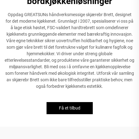
bordkjøkkenløsninger
Oppdag GREATSUNs håndverksmessige skjærebr Brett, designet
for det moderne kjøkkenet. Grunnlagt i 2007, spesialiserer vi oss på
å lage etisk høstet, FSC-validert hardtrebrett som omdefinerer
kjøkkenets grunnleggende elementer med bærekraftig innovasjon.
Våre egne teknikker sikrer uovertruffen holdbarhet og hygiene, noe
som gjør våre brett til det foretrukne valget for kulinære fagfolk og
hjemmekokker. Vi driver under streng globale
etterlevelsesstandarder, og produktene våre garanterer sikkerhet og
miljøansvarlighet. Bli med oss i å omfavne en kjøkkenopplevelse
som forener håndverk med økologisk integritet. Utforsk vår samling
av skjærebr Brett som ikke bare tilfredsstiller praktiske behov, men
også forbedrer kjøkkenets estetikk.
Få et tilbud