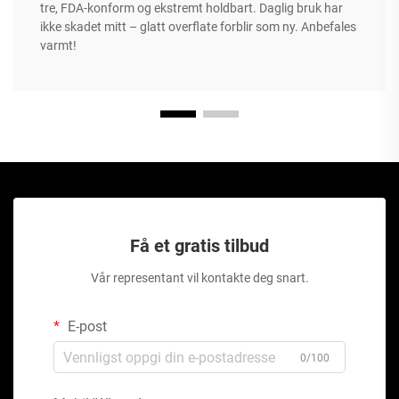
tre, FDA-konform og ekstremt holdbart. Daglig bruk har
ikke skadet mitt – glatt overflate forblir som ny. Anbefales
varmt!
Få et gratis tilbud
Vår representant vil kontakte deg snart.
E-post
0/100