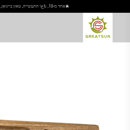
אחד מ-10, נاحו התעשייה, טאון בייגואן, יאנגג'יאנג, גואנגדונג, סין