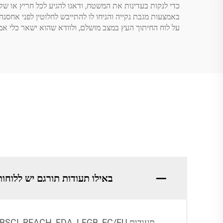
כדי לנקות בעדינות את המשטח, ודאגו להגיע לכל חריץ או שקע
באמצעות מגבת נקייה והניחו לו להתייבש לחלוטין לפני אחסנה.
על לוח החיתוך העץ במצב מושלם, ולוודא שהוא ישאר כלי א
באילו תעודות תורגם יש ללוחו
תעודות FSC, BSCI, REACH, FDA, LFGB, EC/EU, עומדים בדרישות הבינלאומיות החמורות ביותר.