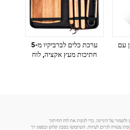
ן עם
ערכת כלים לברביקיו מ-5
חתיכות מעץ אקציה, לוח
גזירה, שקית שינוע וסכינים
מפליז
 ולשמור על היגיינה. כדי לנקות את לוח החיתוך
וגזמת עשויה לגרום לעיוות. השתמשו בסבון קלוש ובספוג רך