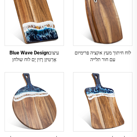
לוח חיתוך מעץ אקציה פרימיום
עיצובBlue Wave Design
עם חור תלייה
אָרְטיזַן רֶזִין יָם לוח שולחן