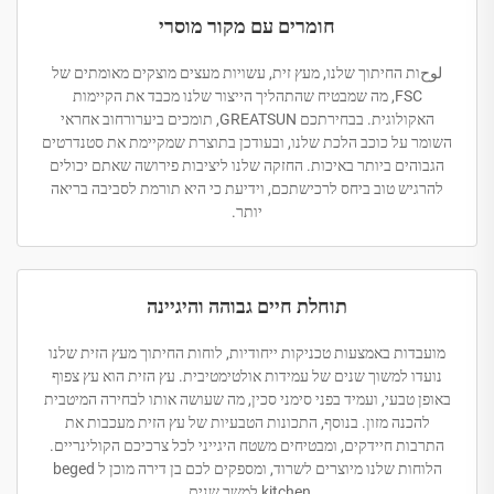
חומרים עם מקור מוסרי
لوحות החיתוך שלנו, מעץ זית, עשויות מעצים מוצקים מאומתים של
FSC, מה שמבטיח שהתהליך הייצור שלנו מכבד את הקיימות
האקולוגית. בבחירתכם GREATSUN, תומכים ביערורחוב אחראי
השומר על כוכב הלכת שלנו, ובעודכן בתוצרת שמקיימת את סטנדרטים
הגבוהים ביותר באיכות. החזקה שלנו ליציבות פירושה שאתם יכולים
להרגיש טוב ביחס לרכישתכם, וידיעת כי היא תורמת לסביבה בריאה
יותר.
תוחלת חיים גבוהה והיגיינה
מועבדות באמצעות טכניקות ייחודיות, לוחות החיתוך מעץ הזית שלנו
נועדו למשוך שנים של עמידות אולטימטיבית. עץ הזית הוא עץ צפוף
באופן טבעי, ועמיד בפני סימני סכין, מה שעושה אותו לבחירה המיטבית
להכנה מזון. בנוסף, התכונות הטבעיות של עץ הזית מעכבות את
התרבות חיידקים, ומבטיחים משטח היגייני לכל צרכיכם הקולינריים.
הלוחות שלנו מיוצרים לשרוד, ומספקים לכם בן דירה מוכן ל beged
kitchen למשך שנים.