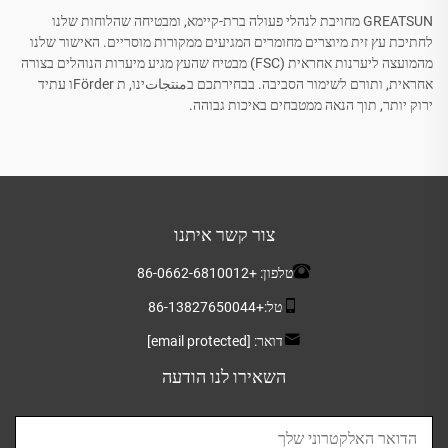
GREATSUN מחויבת לנהלי פעולה ברת-קיימא, ומבטיחה שהלוחות שלנו
לחתיכת עץ זית מיוצרים מחומרים המגיעים ממקורות מוסריים. האישור שלנו
מהמועצה ליערנות אחראית (FSC) מבטיח שהעץ מגיע מיערות הנוהלים בצורה
אחראית, ותורם לשימור הסביבה. בבחירתכם בمنتجاتינו, ת Förderו עתיד
ירוק יותר, תוך הנאה ממטבחים באיכות גבוהה.
צור קשר איתנו
טלפון:
+86-0662-6810012
טל:
+86-13827650044
דואר:
[email protected]
השאירו לנו הודעה