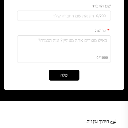
שם החברה
0/200
הודעה
0/1000
שלח
لوح חיתוך עץ זית