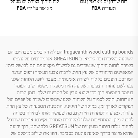
לוח שולחן ים מארטיזן עם
לוח חיתוך בצורת ים מעוגל
תעודות FDA
מאושר על ידי FDA
tragacanth wood cutting boards הם לא רק כלים מטבחיים; הם
השקעה באיכות ובר קיימא. ב-GREATSUN אנו מתיםים על עצמנו
ביצירת לוחות חיתוך שמשדרים גם לבישולי מקצוענים וגם לבישול ביתי.
המאפיינים הייחודיים של עץ הזית, לרבות צבעו העשיר ודפוס הגרגר
המורכב, הופכים כל לוח ליצירה אומנותית. מעבר ליופי, הלוחות שלנו
נבנו לשם נוחות. הצפיפות של עץ הזית מספקת משטח יציב העומד
בעומס היומיומי תוך כדי שהוא עדין על הסכינים שלך. בזמן הכנת
הארוחות, תוכל לסמוך על הלוחות שלנו שימשיכו לשמור על יופיים ועל
תפקודם לאורך זמן. במוקד של היגיינה, התכונות הטבעיות של עץ הזית
עוזרות למנוע התפתחות חיידקים, מה שעושה אותו לבחירה בטוחה
להכנה מזון. המתחייבות שלנו למקוריות מוסרית וקיימא אומרת שתוכל
להינות מלוח חיתוך מועץ זית של GREATSUN בלב שקט, תוך ידיעת
שהוא מיוצר בדרך שאינה פוגעת בסביבה. חווו את שילוב מושלם של