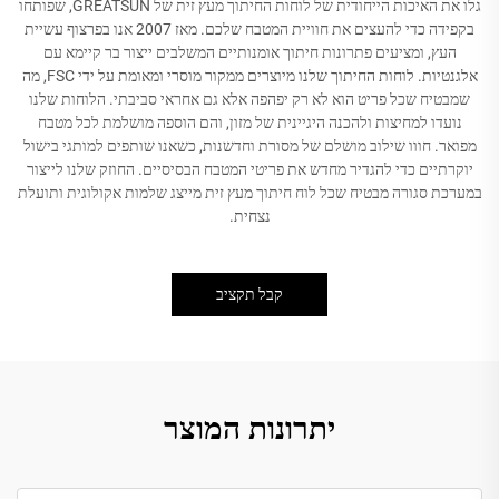
גלו את האיכות הייחודית של לוחות החיתוך מעץ זית של GREATSUN, שפותחו
בקפידה כדי להעצים את חוויית המטבח שלכם. מאז 2007 אנו בפרצוף עשיית
העץ, ומציעים פתרונות חיתוך אומנותיים המשלבים ייצור בר קיימא עם
אלגנטיות. לוחות החיתוך שלנו מיוצרים ממקור מוסרי ומאומת על ידי FSC, מה
שמבטיח שכל פריט הוא לא רק יפהפה אלא גם אחראי סביבתי. הלוחות שלנו
נועדו למחיצות ולהכנה היגיינית של מזון, והם הוספה מושלמת לכל מטבח
מפואר. חווו שילוב מושלם של מסורת וחדשנות, כשאנו שותפים למותגי בישול
יוקרתיים כדי להגדיר מחדש את פריטי המטבח הבסיסיים. החוזק שלנו לייצור
במערכת סגורה מבטיח שכל לוח חיתוך מעץ זית מייצג שלמות אקולוגית ותועלת
נצחית.
קבל תקציב
יתרונות המוצר