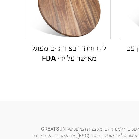
ן עם
לוח חיתוך בצורת ים מעוגל
מאושר על ידי FDA
מקצצת פלפל עץ היא כלי עבודה חיוני בכל מטבח, והיא מעצימה את חוויית הבישול בכך שהיא מאפשרת לשefs ולבשלים ביתיים להוסיף פלפל טרי למנותיהם. מקצצות הפלפל של GREATSUN
מיוצרות בדיוק רב תוך שימוש בחכמה של קרוב ל-20 שנה בתחום עיבוד העץ. כל מקצצה עשויה מעץ קשה המגיע ממקורות מוסריים ואשר אושר על ידי מועצת היער (FSC), מה שמבטיח שתומכים