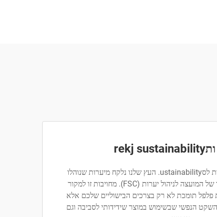
rekj su
ב-GREATSUN אנו priorיות לסustainability. העץ שלנו נלקח מיערות שנוהלו
בצורה אחראית, עם אישור של המועצה לניהול יערות (FSC). מחויבות זו למקור
פלפל תומכת לא רק בצרכים הבישוליים שלכם אלא
השקט הנפשי שבשימוש במוצר שידידותי לסביבה וגם