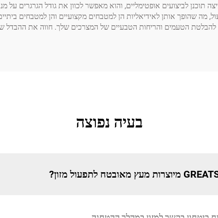
 ذات quality מובחרת. מנגנון הקציצה תוכנן לביצועים אופטימליים, והוא מאפשר לכוון את גו
לות לתפעול, מה שהופך אותן לאידיאליות הן למטבחים מקצועיים והן למטבחים בי
ו להבלטת הטעמים והריחות הטבעיים של המצרכים שלך. חווה את ההבדל שמ
בעיה נפוצה