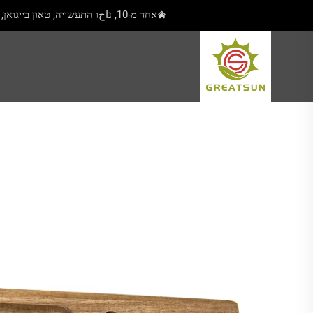
אחד מ-10, נاحו התעשייה, טאון בייגואן, יאנגג'יאנג, גואנגדונג, סין