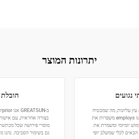
יתרונות המוצר
 נגועים
הובלת ותstainability
עץ עליונות, מה שמבטיח
עמידות ועמידה לאורך זמן. הטכניקות הייחודיות שאנו employs משפרות את
וש יומיומי ומשמרת את
מוסרי פירושה שכל מכתשת 
 הבאים לכלי שמשלב יופי
גם בשימור הסביבה. נהנו מ