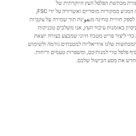
עזרת מכתשת הפלפל העץ היוקרתית של
GREATSUN. עשויה מעץ קשה המגיע ממקורות מוסריים ואשרורה על ידי FSC,
לספק חוויית טחינה מتفوינת תוך שמירה על עקביות
עם קרוב ל-20 שנות ניסיון באומנות עיבוד העץ, אנו משלבים טכניקות
כדי ליצור פריט מטבח חיוני שמבצע בצורה יוצאת
המכתשות שלנו אידיאליות למטבחים גורמה ולשימוש
סיף פלפל טרי למנותיכם, ומשפרות טעמים וריחות.
מחדש את מסע הבישול שלכם.