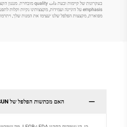
בעקרונות של קיימות ובעת
emphasis על היגיינה ועמידות, מקצצותינו נקיות וק
מפוארת, מקצצות הפלפל שלנו יעצימו את המנות שלך, ויתרמ
האם מכתשות הפלפל של GREATSUN מיוצרות מעץ מאובטח לתפעול מזון?
כן, הן עומדות בתקני FDA ו-LFGB, מה שמבטיח ביטחון בקשר למזון במהלך ההטחנה.