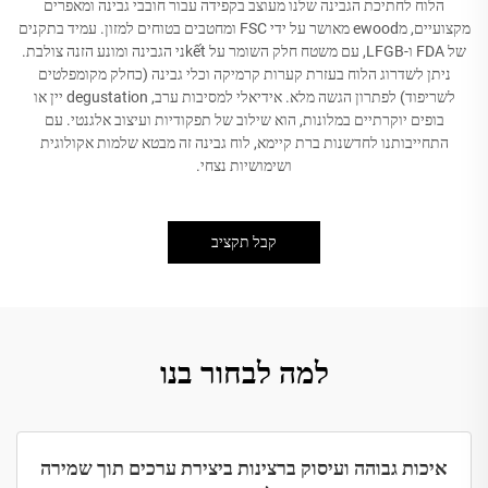
הלוח לחתיכת הגבינה שלנו מעוצב בקפידה עבור חובבי גבינה ומאפרים
מקצועיים, מewood מאושר על ידי FSC ומחטבים בטוחים למזון. עמיד בתקנים
של FDA ו-LFGB, עם משטח חלק השומר על kếtני הגבינה ומונע הזנה צולבת.
ניתן לשדרוג הלוח בעזרת קערות קרמיקה וכלי גבינה (כחלק מקומפלטים
לשריפוד) לפתרון הגשה מלא. אידיאלי למסיבות ערב, degustation יין או
בופים יוקרתיים במלונות, הוא שילוב של תפקודיות ועיצוב אלגנטי. עם
התחייבותנו לחדשנות ברת קיימא, לוח גבינה זה מבטא שלמות אקולוגית
ושימושיות נצחי.
קבל תקציב
למה לבחור בנו
איכות גבוהה ועיסוק ברצינות ביצירת ערכים תוך שמירה