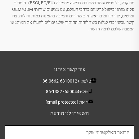
מדוקדק, כל פריט עומד במסגרת דרישה מחמירה (BSCI, EC/EU). סומכים
עלינו מותגי בישול פרימיום ברחבי העולם, אנו מציעים שירותי OEM/ODM
גמישים, יצירת דגמים ראשוניים מהירים ותמיכה בהזמנות כמות גדולות. צרו
קשר עכשיו כדי לגלות כיצד לוחות החיתוך שלנו יכולים להעלו את המותג או
המטבח שלכם לרמה חדשה.
צור קשר איתנו
טלפון:
+86-0662-6810012
טל:
+86-13827650044
דואר:
[email protected]
השאירו לנו הודעה