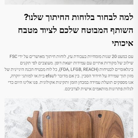
למה לבחור בלוחות החיתוך שלנו?
השותף המבוטח שלכם לציוד מטבח
איכותי
עם כמעט 20 שנות מומחיות בעבודת עץ, לוחות חיתוך מאושרים על ידי FSC
שילוב של מקורות אתיים עם עמידות יוצאת דופן. מעוצבים לפי תקנים
בינלאומיים לבטיחות (FDA, LFGB, REACH), כל לוח מבטיח הכנה היגיינית של
מזון תוך שמירה על חידוד הסכין. בין אם מדובר לשefs בית או למותגי יוקרה,
אנו מספקים תועלת עמידה במבחן הזמן ותקינות אקולוגית. פנו אלינו היום כדי
לגלות פתרונות מותאמים אישית לצרכיכם.