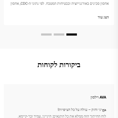
אחסון סכינים באורגנייזציה ובבטיחות המטבח. לפי נתוני ה-CDC, אחסון
סכינים טוב יכול לצמצם תאונות-blade בכ-32%, מה שמסייע להתמודד
עם 1.5 מיליון מקרי חירום...
הצג עוד
ביקורות לקוחות
AVA וילסון
هجיני וחזק – עולה על כל הציפיות!
לוח החיתוך הזה ממלא את כל התנאים: היגייני, עמיד ובר-קיימא.