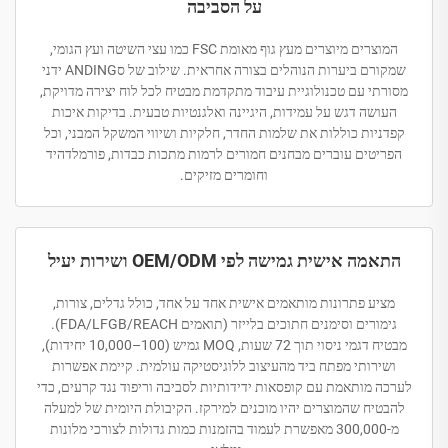
על הסביבה
המוצרים מיוצרים מעץ גוף מאומת FSC כמו עצי השיטה ועץ הגומי,
שמקורם ביערות הנוהלים בצורה אחראית. שילוב של סANDING ידני
מסורתי עם טכנולוגיית עיבוד מתקדמת מבטיח לכל לוח יצירה מדויקת,
העושה דגש על עמידות, היגיינה ואלגנטיות טבעית. בדיקות איכות
קפדניות כוללות את שלמות החדר, חלקיות ושיווי המשקל המבני, וכל
הפריטים עוברים מבחנים חמורים לרמות מתכות כבדות, פורמלדהיד
וחומרים מזיקים.
התאמה אישית גמישה לפי OEM/ODM ושירות יעיל
מציע פתרונות מותאמים אישית אחד על אחד, כולל גדלים, צורות,
גימורים וסימנים חתוכים בלייזר (תואמים FDA/LFGB/REACH).
מבטיח דגמי ניסוי תוך 72 שעות, MOQ גמיש (100–10,000 יחידות),
ושירותי מפתח ביד מהעיצוב ללוגיסטיקה עולמית. קיימת אפשרות
לערכה מותאמת עם קופסאות ידידותיות לסביבה וריפוד נגד קרעים, כדי
להבטיח שהמוצרים יהיו מוכנים למירקז. הקיבולת היומית של למעלה
מ-300,000 מאפשרת לעמוד בהזמנות כמות גדולות לצורכי מלונות