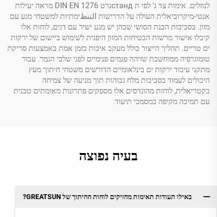
לנוזלים. אימות צד ג' לפי ת стандנרט DIN EN 1276 מראה יעילות
אנטי-מיקרוביאלית העולה על הדרישות التنظימתיות למשטחי מגע עם
מזון. בסביבות הכנת הסושי שבהן יש מגע ישיר עם דגים, לוחות אלו
קיבלו אישור מרשות הבטיחות המזון היפנית לשימוש ביישום של ירקות
ים טריים. תהליך הייצור כולל מעקב איכות בזמן אמת באמצעות סריקת
טומוגרפיה ממוחשבת שזיהה פגמים פנימיים לפני שלבי הגמר. עבור
מתקני עיבוד ירקות ים בינלאומיים הדורשים משטחי חיתוך מעץ
היכולים לעמוד בסביבות מלח גבוהות תוך מניעה של צמיחה
בקטריאלית, לוחות מהונדסים אלו מספקים פתרונות מאומתים טכנית
עם תמיכה מקיפה במסמכי תיעוד.
בעיה נפוצה
באילו תעודות תאימות מחזיקים לוחות החיתוך של GREATSUN?