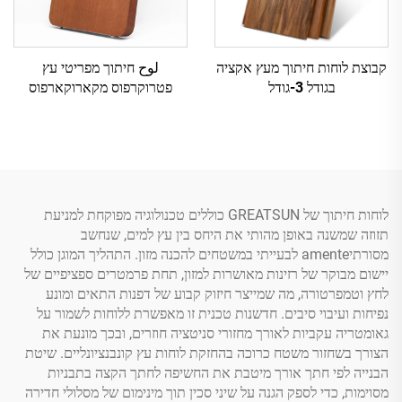
קבוצת לוחות חיתוך מעץ אקציה
لوح חיתוך מפריטי עץ
בגודל 3-גודל
פטרוקרפוס מקארוקארפוס
לוחות חיתוך של GREATSUN כוללים טכנולוגיה מפוקחת למניעת
תזוזה שמשנה באופן מהותי את היחס בין עץ למים, שנחשב
מסורתיamente לבעייתי במשטחים להכנה מזון. התהליך המוגן כולל
יישום מבוקר של רזינות מאושרות למזון, תחת פרמטרים ספציפיים של
לחץ וטמפרטורה, מה שמייצר חיזוק קבוע של דפנות התאים ומונע
נפיחות ועיבוי סיבים. חדשנות טכנית זו מאפשרת ללוחות לשמור על
גאומטריה עקביות לאורך מחזורי סניטציה חוזרים, ובכך מונעת את
הצורך בשחזור משטח כרוכה בהחזקת לוחות עץ קונבנציונליים. שיטת
הבנייה לפי חתך אורך מיטבת את החשיפה לחתך הקצה בתבניות
מסוימות, כדי לספק הגנה על שיני סכין תוך מינימום של מסלולי חדירה