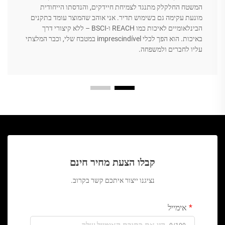
המשטח החלקלק מתנגד לצמיחת חיידקים, והנדסתו הייחודית
מונעת עקימה גם בשימוש תדיר. אני אוהב שהמוצר עומד בתקנים
הבינלאומיים לאיכות כמו REACH ו-BSCI – ללא קיצורי דרך
באיכות. הוא הפך לכלי imprescindível במטבח שלי, וכבר המלצתי
עליו לחברים ולמשפחה.
קבלו הצעת מחיר חינם
נציגנו ייצור איתכם קשר בקרוב.
אימייל