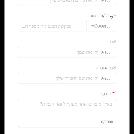
0/100
מوباיל/ווטסאפ
Code
0/100
שם
0/100
שם החברה
0/200
הודעה
0/1000