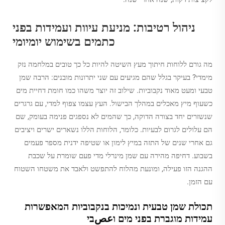
ניהול רטיבות: מניעת עיוות ועמידות בפני
כתמים בשימוש יומיומי
מה גורם ללוחות חיתוך מעץ השיטה להיות כל כך טובים במלחמה נזק
מימדי? בעיקר בגלל שהם מגיעים עם שני יתרונות מובנים: הרבה שמן
טבעי ומעט מאוד נקבוביות. שילוב זה יוצר משהו כמו חומת דחיית מים
כשעוף מיץ מאכלים במהלך הבישול. העץ עצמו צפוף למדי, עם גרגרים
שנשזרים יחד בצורה הדוקה, כך שהמים לא נספגים פנימה בעומק, שם
הם עלולים לגרום לבעיות. כלומר, הלוחות הללו נשארים ישרים ויציבים
גם אחרי שנים של התזה במיץ לימון או שטיפה ידנית מספר פעמים
בשבוע. דחיפה מהירה עם שמן מינרלי מדי פעם שומרת על שכבת
ההגנה הזו פעילה, ומונעת מהלוח להתפשט ולאבד את משטחו השטוח
עם הזמן.
תכולת שמן טבעית ונמיכות בנקבוביות המאפשרות
עמידות מוגברת בפני מים וعصבי