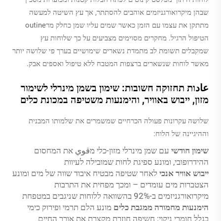
שבהן מיקרואורגניזמים אוהבים להסתתר, אך עץ השיטה למעשה
מתתקן את עצמו עם הזמן כאשר שמים עליו שמן כחלק מרoutine
הטיפול הרגיל. מחקרים מסוימים מצביעים על כך שלוחות עץ
שמקבלים תשומת לב מתמדת נשארים שימושיים בערך פי שלושה יותר
מאשר לוחות שנשארים ברצפות המטבח ללא טיפול ואספים אבק.
عادות תחזוקה חשובות: שימון בשמן מינרלי לשימור
מזון, ייבוש באוויר, והימנעות משטיפה במכונת כלים
שלושה עקרונות פעולה הכרחיים שמשמרים את שלמותו המבנית
וההיגיינה של הלוח:
שימון חודשי
עם שמן מינרלי מזון-כלי מقوي את המחסום
ההידרופובי, ומונע ספיגת לחות שמובילה לעיוות
ייבוש אוויר אנכי
לאחר שטיפה מבטיח איבוד שווה של מים ומונע
הצטברות מים עומדים – ומכך מפחית את התרבות
מיקרואורגניזמים ב-92% בהשוואה ללוחות שניגבים במטפחת
הימנעות מחמורה ממגבת כלים
מונע הלם תרמי ופירוק כימי
בגלל חומרי ניקוי; חשיפה חוזרת מקצרת את אורך החיים