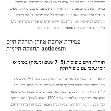
שומרים אותו יבש ומנקים אותו כראוי לאחר כל שימוש. זה חשוב
במיוחד כשעובדים עם עוף רך או ירקות שמאבדים צבע בקלות. שפים
חובבים ומקצועיים שוב ושוב בוחרים בלוחות שיטה, כי הם פשוט
הגיוניים למשימות יומיומיות כמו חיתוך שום או פירוק עופות שלמים,
בלי דאגה מהתפשטות גermen בין מזונות שונים.
עמידות ארוכת טווח: תוחלת חיים
ותactices תחזוקה חיוניות
תוחלת חיים טיפוסית (5–7 שנים ומעלה) בשימוש
יומי עקבי עם טיפול תקין
לוחות חיתוך מעץ השיטה יכולים להחזיק כשנה עד 5–7 שנים אם
מתעניינים בהם כראוי במהלך הכנת מאכלים באופן קבוע. מה גורם
ללוחות האלה להיות כל כך עמידים? ובכן, יש להם מבנה תאים מאוד
צפוף עם דירוג קשיות ג'אנקה של כ-1700 פאונד לאינץ' רבוע, בנוסף
לכך טבע זן העץ הזה אימן עליו הגנות מובנות מפני התרבות חיידקים.
לוחות חיתוך מפלסטיק נוטים לפתח חבלות קטנות ומכוערות מסכין