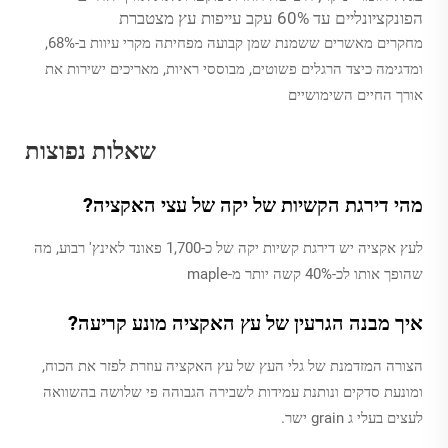
הפונקציונליים עד 60% עקב עייפות עץ מצטברת
מחקרים מאשרים ששמנת שמן קבועה מפחיתה מקרי עיוות ב-68%,
ומדגימה כיצד הרגלים פשוטים, מבוססי ראיות, מאריכים ישירות את
אורך החיים השימושיים
שאלות נפוצות
מהי דירגת הקשיות של יקה של עצי האקציה?
לעץ אקציה יש דירגת קשיות יקה של כ-1,700 פאונד לאינץ' רבוע, מה
שהופך אותו לכ-40% קשה יותר מ-maple
איך מבנה הגרעין של עץ האקציה מונע קריעה?
הצורה המזדמנת של גלי העץ של עץ האקציה עוזרת לפזר את הכוח,
ומונעת סדקים ונותנת עמידות לשבירה הגבוהה פי שלושה בהשוואה
לעצים בעלי ג grain ישר.