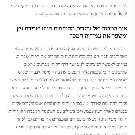
לנצח מפני חתימות, אך עצי השיטה לא מפתחים חריצים עמוקים שמ
dificult את הניקיון או משפיעים על הביצועים במטבח.
איך המבנה של גרגרים מתוחמים מונע שבירת עץ
ומשפר את עמידות המכה
הצורה המזדמנת של הגרעינים בעץ השיטה יוצרת מעין שריון טבעי.
כשחותכים עליו, הסיבים בכיוונים שונים מפזרים את הכוח אופקית,
במקום לאפשר לפיצוקים לנוע ישר דרך הלוח. מבחנים מראים
שגרעינים חוצי שכבות אלה הופכים את עץ השיטה לבערך שלוש
פעמים עמיד יותר בפני קריעה בהשוואה לעצים בעלי גרעין ישר, כאשר
מפעילים עליהם לחץ. בנוסף, הגרעין הצפוף עוזר למנוע התפשטות או
כיווץ מוגזמים עם שינויי רטיבות, ולכן לוחות חיתוך מעץ שיטה נוטים
פחות להתעוות לאורך זמן. כמו כן, קיימות חומרים אנטימיקרוביאליים
טבעיים לאורך העץ עצמו, ולכן בשילוב עם העוצמה המבנית הזו, לוחות
חיתוך מעץ שיטה נשארים עמידים ומשמרים את צורתם גם לאחר
חיתוך כמות אינסופית של ירקות, דקירה של בשרים וחיתוך עשבים
לקציצות דקות, שנה אחרי שנה.