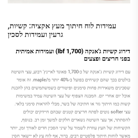
עמידות לוח חיתוך מעץ אקציה: קשיות,
גרעין ועמידות לסכין
דירוג קשיות ג'אנקה (1,700 lbf) ועמידות אמיתית
בפני חריצים ופצעים
עם דירוג קשיות ג'אנקה של כ-1,700 פאונד לאיינץ' רבוע, עצי השיטה
בולטים בכך שהם קשיחים בפועל ב-40% יותר מ/maple. זה אומר
שסכינים משאירות פחות סימנים ופיטורים כשמשתמשים בהן להכנת
אוכל יום אחרי יום. המבנה הצפוף של עצי השיטה עמיד במשימות
קשות כמו חיתוך גזר או חתיכה של בשר, מבלי להראות סימני בלאי.
עצי softer נוטים לפתח חריצים קטנים שבהם חיידקים יכולים
להסתתר, אך עצי השיטה נשארים חלקים למשך זמן רב. בנוסף,
הקשיחות של העץ עוזרת לשמור על שיני הסכין חדים לאורך זמן, יותר
מאשר לוחות חיתוך פלסטיים רבים. ברור, אף לוח עץ לא יישאר חסין