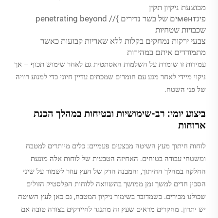
מבוצעת ניקיון תקין
פיגментים של בשר נדירים }// penetrating beyond
שכבויות שטחיות
צבעי ירקות נמחקים בקלות ללא שאריות קבועות כאשר
מתמודדים איתם במהירות
עמידות זו שומרת על השלמות האסתטית גם לאחר שימוש תכוף – אך
ניקוי מיידי לאחר מגע עם חומרים שמכתים עדיין חיוני כדי למנוע רוויה
של פני השטח.
ביצוע יומי: רב-שימושיות ובטיחות במהלך הכנת
ארוחות
לוחות חיתוך מעץ השיטה מבצעים פעמיים: כלים מיותרים למטבח
ומשטחי עבודה בטוחים. האחיזה הטבעית של לוחות אלה מונעת
החלקה במהלך החיתוך, והמבנה הדק של העץ עוזר לשמור על שיני
הסכין חדים למשך זמן ממושך בהשוואה ללוחות הפלסטיק הזולים
שכולנו מכירים. כשמדובר בשימור ניקיון המטבח, גם כאן לעץ השיטה
יש יתרון. מחקרים מראים שעץ זה מתנגד לחיידקים בצורה טובה אם