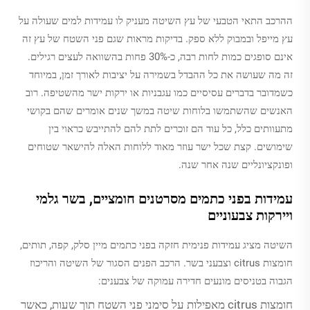
ההרכב התאי הטבעי של עץ השיטה מעניק לו עמידות למים שעולה על
עץ מייפל ובמבוק ללא ספק. בדיקות מראות שגם פני השטח של עץ זה
אינם סופגים כמות לחות רבה, כ-30% פחות בהשוואה לעצים רגילים.
זה מה שעושה את כל ההבדל בשמירה על יציבות לאורך זמן, במיוחד
כשמדובר בדברים עסיסיים כמו עגבניות או ירקות ישר מהשטיפה. רוב
האנשים שהשתמשו בלוחות שיטה במשך שנים אומרים שהם בקושי
מתעוותים כלל, כל עוד הם זוכרים לתת להם להתייבש כראוי בין
שימושים. קצת שכל ישר עוזר מאוד ללוחות האלה להישאר שטוחים
ופונקציונליים שנה אחר שנה.
עמידות בפני כתמים מסרטנים חומציים, בשר גלמי
ויירקות צבעוניים
השיטה מציג עמידות פנימית חזקה בפני כתמים מיין סלק, קפה, תותים,
חומצות citrus וצבעני בשר. הרכב הפנים הסגור של השיטה והריכוז
הגבוה בטניסים מונעים חדירה עמוקה של צבענים:
חומצות citrus מאפילות על סימני פני השטח תוך שעות, כאשר