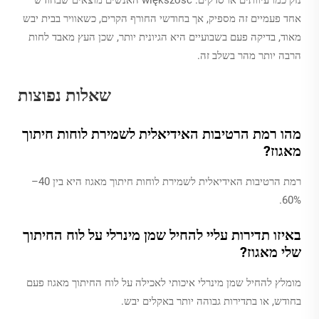
נזק כמו עיוותים או סדקים. większość האנשים מוצאים שבחודש
אחד פעמיים זה מספיק, אך בחודשי החורף הקרים, כשאוויר בבית יבש
מאוד, בדיקה פעם בשבועיים היא הגיונית יותר, שכן העץ מאבד לחות
הרבה יותר מהר בשלב זה.
שאלות נפוצות
מהו רמת הרטיבות האידיאלית לשמירת לוחות חיתוך
מאגוז?
רמת הרטיבות האידיאלית לשמירת לוחות חיתוך מאגוז היא בין 40–
60%.
באיזו תדירות עליי להחיל שמן מינרלי על לוח החיתוך
שלי מאגוז?
מומלץ להחיל שמן מינרלי איכותי לאכילה על לוח החיתוך מאגוז פעם
בחודש, או בתדירות גבוהה יותר באקלים יבש.