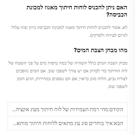
האם ניתן להכניס לוחות חיתוך מאגוז למכונת
הכביסה?
לא, אסור להכניס לוחות חיתוך מאגוז למכונת הכביסה כיוון שזה עלול
לגרום לעיוות ולסדקים.
מהו מבחן הצבת המים?
מבחן הצבת המים כולל השהיה של כמה טיפות מים על פני השטח של
לוח החיתוך כדי לבדוק אם יש צורך לשפכו שוב. אם המים נהפכים
לצורת גביע, הלוח מוגן כראוי; אם הם נספגים במהירות, הגיע הזמן
לשפכו שוב.
הקודם:
מהי רמת העמידות של לוח חיתוך מעץ אקציה להכנה יומית של ארוחות?
הבא:
איך בוחרים סוג עץ מתאים ללוחות חיתוך מותאמים אישית?