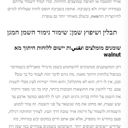
אוויר למטבח או לאיפה שמוצבים הלוחות. זכרו תמיד לשמור עליהם
בעמידה ישרה ולא בשכיבה. אחסון בשכיבה תופס לחות שעלולה לגרום
להיווצרות תתлив, ובשלב מאוחר יותר גם עופרת.
תבלין ושיפוץ שמן: שימור גימור השמן המגן
שומנים מומלצים וتقنيות יישום ללוחות חיתוך מא
walnut
רוב המקצוענים ממשיכים להשתמש בשמן מינרלי מאכילים כשמדובר
בטיפול בלוחות חיתוך מאגוז. מה גורם לדבר הזה לעבוד כל כך טוב?
ובכן, אין לו ריח, הוא לא מתקלקל, והוא חודר ישירות לעץ מבלי לשנות
צבע. כדי להשיג את התוצאות הטובות ביותר, קחו בד נקי מפוך ורתחו
את השמן על הלוח בכיוון גרניט העץ. תנו לו להיספג במשך ארבע עד
שש שעות, ואז מחקו את מה שנשאר על פני השטח. זה עוזר למנוע
היצמדות ולשמור על זרימת אויר טובה דרך העץ. לצורך תחזוקה רגילה,
פעם בחודש זה מספיק, אלא אם אתם חיים במקום יבש במיוחד, מה
שדורש יישומים תכופים יותר. השתמשו בשמנים צמחיים כמו שמן זית