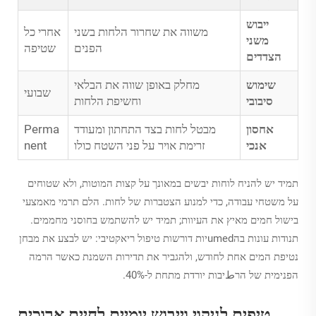
ייבוש
משווה את שחרור הלחות בשני
אחרי כל
משני
הפנים
שטיפה
הצדדים
שימוש
מחלק באופן שווה את הבלאי
שבועי
סיבובי
וחשיפת הלחות
אחסון
מבטל לחות בצד התחתון ומעודד
Perma
אנכי
זרימת אויר על פני השטח כולו
nent
תמיד יש להניח לוחות יבשים במאונך על קצות המוטות, ולא שטוחים
על משטחי עבודה, כדי למנוע הצטברות של לחות. הלם תרמי מאמצעי
בישול חמים מאיץ את העיוות; תמיד יש להשתמש בחוסני מחממים.
תנודות עונות בהumedיות דורשות טיפול ריאקטיבי: יש לבצע את מבחן
נטיפת המים אחת לחודש, ולהגביר את תדירות השמנת כאשר הרמה
הפנימית של הרطיבות יורדת מתחת ל-40%.
טיפים לניקוי וייבוש יומיים לחיים ארוכים