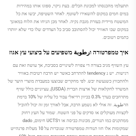
תתעלמו מהכנסתו למכונת הכלים. בעת ניקוי, ספוגו אותו במהירות
במים חמים במקום להשאירו לשוטף. לאחר השטיפה, יבשו את כל
המשטח מיידית בעזרת מגבת נקיה. לאחר מכן הניחו את הלוח במאונך
במקום שבו האוויר יכול להסתובב סביב כל הצדדים שלו כדי שלא יוותרו
כתמים רטובים.
איך טמפרטורה וرطوبة משפיעים על ביצועי עץ אגוז
עץ השזיף מגיב בצורה די צפויה לשינויים בסביבה, אך עושה זאת עם
רגישות. יש נ tendency להתרחב כאשר יש הרבה רטיבות באוויר
ולהתכווץ כשנעשה יבש. לפי מחקרים שבוצעו במעבדת מוצרי היער של
המשרד לחקלאות של ארצות הברית (USDA), עציוניים כולל שזיף
מתרחבים בערך 0.3% בכיוון רדיאלי עבור כל עליה של 10% ברמת
הרطوبة. זה אולי לא נשמע הרבה, אבל לאורך זמן זה יכול להוביל
לקצוות מעוקלים או סדקים על פני השטח. שמור על העץ רחוק
ממתקנים כמו תנורים, מכונות כביסה או דUCTS חימום, dado
שמקומות אלו חוו תנודות טמפרטורה שגוברות על 10 מעלות פרנהייט