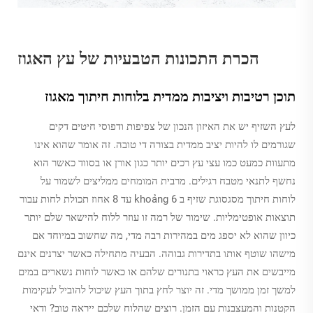
הכרת התכונות הטבעיות של עץ האגוז
תוכן רטיבות ויציבות ממדית בלוחות חיתוך מאגוז
לעץ השזיף יש את האיזון הנכון של צפיפות ודפוסי חיטים דקים
שגורמים לו להיות יציב ממדית בצורה די טובה. זה אומר שהוא אינו
מתעוות כמעט כמו עצי עץ רכים יותר כגון אורן או בסווד כאשר הוא
נחשף לתנאי מטבח רגילים. מרבית המומחים ממליצים לשמור על
לוחות חיתוך מסגסוגת שזיף ב khoảng 6 עד 8 אחוז תכולת לחות עבור
תוצאות אופטימליות. שימור של רמה זו עוזר ללוח להישאר שלם יותר
כיוון שהוא לא יספג מים במהירות רבה מדי, מה שחשוב במיוחד אם
מישהו שוטף אותו בתדירות גבוהה. הבעיה מתחילה כאשר יצרנים אינם
מייבשים את העץ כראוי בתנורים שלהם או כאשר לוחות נשארים במים
למשך זמן ממושך מדי. זה יוצר לחץ בתוך העץ שיכול להוביל לעקימות
הקטנות והמעצבנות עם הזמן. רוצים שהלוח שלכם ייראה טוב? ודאי