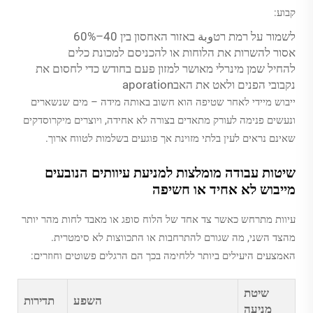
קבוע:
לשמור על רמת רטوبة באזור האחסון בין 40–60%
אסור להשרות את הלוחות או להכניסם למכונת כלים
להחיל שמן מינרלי מאושר למזון פעם בחודש כדי לחסום את
נקבובי הפנים ולאט את האבaporation
ייבוש מיידי לאחר שטיפה הוא חשוב באותה מידה – מים שנשארים
ונעשים פנימה לעורק מתאדים בצורה לא אחידה, ויוצרים מיקרוסדקים
שאינם נראים לעין בלתי מזוינת אך פוגעים בשלמות לטווח ארוך.
שיטות עבודה מומלצות למניעת עיוותים הנובעים
מייבוש לא אחיד או חשיפה
עיוות מתרחש כאשר צד אחד של הלוח סופג או מאבד לחות מהר יותר
מהצד השני, מה שגורם להתרחבות או התכווצות לא סימטרית.
האמצעים היעילים ביותר ללחימה בכך הם הרגלים פשוטים וחוזרים:
שיטת
השפע
תדירות
מניעה