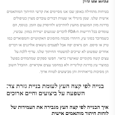
במגע עם מזון
בטיחות מתחילה באופן שבו אנו מסיימים את קרשי החיתוך המותאמים
אישית שלנו. שמן מינרלי או שעוות דבורים עובדים מצוין כטיפולים
בדרגת מזון המונעים מהעץ להתייבש ולהיסדק עם הזמן. בנוסף, הם
עומדים בכל דרישות ה-FDA לדברים שנוגעים ישירות במזון. עכשיו,
כשמדובר בסוגי עץ, היזהרו מכמה מהסוגים האקזוטיים והמפוארים כמו
טיק או סיסם. הם נראים יפה אבל לפעמים נושאים אלרגנים או דברים
אחרים שפשוט לא שייכים למשטחי החיתוך שלנו. עדיף ללכת על
עצים קשה מקומיים שאושרו כראוי. חפשו ספקים שמתמחים בפועל
במוצרי עץ בדרגת קולינריה ולא במחסני עצים אקראיים. ההבדל חשוב
הן מסיבות בריאותיות והן מביצועים לטווח ארוך.
בנייה לפי קצה העץ לעומת בניית גזרת צד:
השפעה על ביצועים וחיים ארוכים
איך הבנייה לפי קצה העץ מגבירה את העמידות של
לוחות חיתוך מותאמים אישית