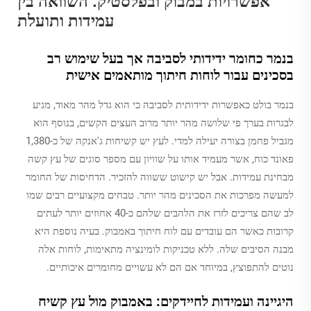
אפשרויות במבוק ובפלסטיק: השוואה בין
עמידות ותועלת
בנמר כחומר ידידותי לסביבה אך בעל שימוש רב
בסכינים עבור לוחות חיתוך מותאמים אישית
בנמר בולט כאפשרות ידידותית לסביבה כי הוא גדל מהר מאוד, מגיע
לבגרות בערך פי שלושה מהר יותר מרוב העצים הקשים, בנוסף הוא
מגביל פחמן בצורה יעילה למדי. לעץ יש קשיחות ג'אנקה של כ-1,380
פאונד כוח, אשר מעמיד אותו על שוויון עם מספר סוגים של עץ קשה
מבחינת עמידות. אבל יש קישוט ששווה להזכיר. הדחיסות של החומר
למעשה מפרכות את הסכינים מהר יותר. טבחים מקצועיים רבים שמו
לב שהם צריכים לזרז את הלהבים שלהם כ-40 אחוזים יותר לעתים
קרובות כאשר הם עובדים עם לוח חיתוך באמבוק. בעיה נוספת היא
מבנה הסיבים שלה. ללא טכניקות לומינציה מתאימות, לוחות אלה
נוטים להתפוצץ, במיוחד אם הם לא עשויים מחומרים איכותיים.
היגיינה ועמידות לחיידקים: באמבוק מול עץ קשיח