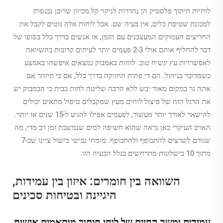
לוחיות חיתוך פלסטיק הן נהדרות לניקוי קל מכיוון שרובן נכנסות
למכונת שטיפת כלים, אין בעיה שם. אבל לוחות אלה נוטים לקבל את
החריצים העמוקים המעצבנים עם הזמן, אז אנשים בדרך כלל בסופו של
דבר להחליף אותם אולי 2-3 פעמים יותר לעיתים קרובות בהשוואה
לאפשרויות עץ קשיח טוב. לוחות באמבוק נמצאים איפשהו באמצע
כשמדובר בניהול. הם די פחות תחזוקה בדרך כלל, אם כי תיזהר אם
אתה גר במקום מאוד יבש ללא הרבה שליטה לחות בבית כי הבמבוק יש
את הרגל הזה של פיצול לוחים מעץ שמקבלים טיפול מתאים יכולים
להישאר לאורך יותר מעשור, לפעמים אפילו להגיע ל-15 שנים או יותר.
האויב העיקרי כאן נראה שהוא חשיפה למים שנמשכת זמן רב מדי, מה
שגורם לשרצים להתכופף ולהתכופף. מומחי גבישי בישול ציינו שכ-7
מתוך 10 כישלונות מתרחשים בגלל הבעיה הזו.
השוואה בין חומרים: איזון בין עמידות,
היגיינה ובטיחות סכינים
עמידות ומשך החיים של לוחי חיתוך מותאמים אישית