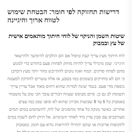
דרישות תחזוקה לפי חומר: הבטחת שימוש
לטווח ארוך והיגיינה
שיטות השמן והניקוי של לוחי חיתוך מותאמים אישית
של עץ ובמבוק
לוח חיתוך מעץ צריך קצת טיפול אם הם הולכים להימשך ולהישאר
היגייני. שמן מינרלי צריך להיות מוחק לפחות פעם בחודש כדי למנוע
מהם לפתח סדקים. קמח ואגוז נוטים להתייבש מהר יותר מעץ דובדבן
כי הם לא מחזיקים בשמנים כמו בטבע, אז אלה עשויים להזדקק למעטה
נוספת מדי פעם. בנמר שונה למרות שהוא דחוס מאוד אבל עדיין צריך
תשומת לב גם כן. סיום מבוסס שעווה דבורים עובד הכי טוב על משטחי
באמבוק כל 6 עד 8 שבועות מכיוון שהוא לא סופג שמן כמו עצים
אחרים. כאשר מנקה כל אחד מהסוגים של לוח, להשתמש במים חמים
מעורבבים עם סבון עדין מיד לאחר השימוש. אל תיתן להם לשבת במים
לתקופות ארוכות או שהם יתחילו להיראות נורא עם הזמן. באמבוק