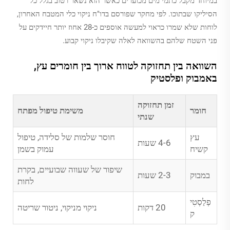
במיוחד מקבל כתמי מים מכוערים כאשר הוא נשאר רטוב בגלל כל
הסיליקו שבתוכו. לפי מחקר שפורסם בדו"ח ניקוי כלי המטבח האחרון,
לוחות שלא שמרו כראוי למעשה אוספים כ-28 אחוז יותר חיידקים על
פני השטח שלהם בהשוואה לאלה שקיבלו ניקוי קבוע.
השוואה בין תחזוקה לטווח ארוך בין חומרים עץ,
באמבוק ופלסטיק
זמן תחזוקה
חומר
משימת טיפול מפתח
שנתי
עץ
חוסר שלמות של סלידה, טיפול
4-6 שעות
קשיח
עמוק בשמן
שיפור של שעווה שבועיים, בקרת
במבוק
2-3 שעות
לחות
פְלַסְטִי
20 דקות
ניקוי מניקוי, ניטור שריטה
ק