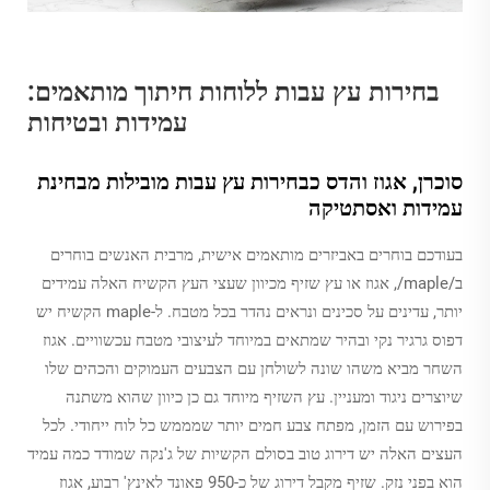
בחירות עץ עבות ללוחות חיתוך מותאמים:
עמידות ובטיחות
סוכרן, אגוז והדס כבחירות עץ עבות מובילות מבחינת
עמידות ואסתטיקה
בעודכם בוחרים באביזרים מותאמים אישית, מרבית האנשים בוחרים
ב/maple/, אגוז או עץ שזיף מכיוון שעצי העץ הקשיח האלה עמידים
יותר, עדינים על סכינים ונראים נהדר בכל מטבח. ל-maple הקשיח יש
דפוס גרגיר נקי ובהיר שמתאים במיוחד לעיצובי מטבח עכשוויים. אגוז
השחר מביא משהו שונה לשולחן עם הצבעים העמוקים והכהים שלו
שיוצרים ניגוד ומעניין. עץ השזיף מיוחד גם כן כיוון שהוא משתנה
בפירוש עם הזמן, מפתח צבע חמים יותר שמממש כל לוח ייחודי. לכל
העצים האלה יש דירוג טוב בסולם הקשיות של ג'נקה שמודד כמה עמיד
הוא בפני נזק. שזיף מקבל דירוג של כ-950 פאונד לאינץ' רבוע, אגוז