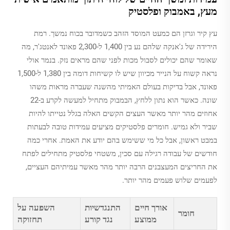
מעץ, באמבוק ופלסטיק
עץ קיר וגרזן הם כמעט המוסד הזהב כשמדובר בכוח נמשך. רמת
הירידה של ג'אנקה שלהם נע בין 1,400 ל-2,300 פאונד לאנטג'ר, מה
שאומר שהם יכולים לסבול מכות לפני שהם מראים נזק. בנמר אולי
נראה קשוח על הנייר מכיוון שיש לו קשיחות דומה בין 1,380 ל-1,500
פאונד, אבל בדיקות בעולם האמיתי מהשנה שעברה מראות משהו
שונה. כאשר הוא נתון ללחץ, הבמבוק מתחיל למעשה לקרע ב-22
אחוזים מהר יותר מאשר העצים הקשים האלה בגלל נטייתו להיות
שביר ולא גמיש. חומרים פלסטיקים מציעים עמידות טובה לבעתות
במבט ראשון, אבל כל מי ששימש בהם יודע את האמת. אחרי כמה
חודשים של עבודה רגילה עם סכין, משטחי פלסטיק מתחילים לפתח
את החריצים המעצבנים הרבה יותר מהר מאשר עמיתיהם העציים,
לפעמים שלוש פעמים מהר יותר.
אורך חיים
התנגדשיות
השפעה על
חומר
ממוצע
נגד קורע
תחזוקה