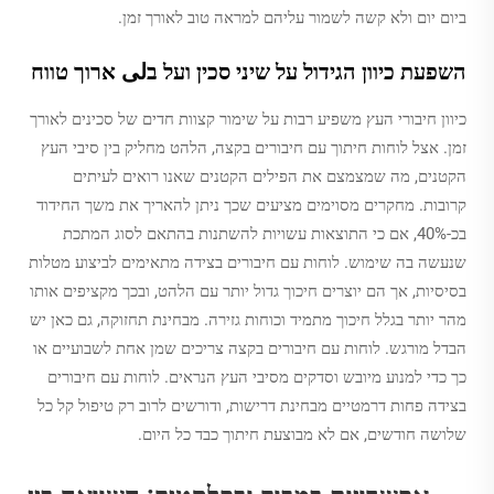
ביום יום ולא קשה לשמור עליהם למראה טוב לאורך זמן.
השפעת כיוון הגידול על שיני סכין ועל בلى ארוך טווח
כיוון חיבורי העץ משפיע רבות על שימור קצוות חדים של סכינים לאורך
זמן. אצל לוחות חיתוך עם חיבורים בקצה, הלהט מחליק בין סיבי העץ
הקטנים, מה שמצמצם את הפילים הקטנים שאנו רואים לעיתים
קרובות. מחקרים מסוימים מציעים שכך ניתן להאריך את משך החידוד
בכ-40%, אם כי התוצאות עשויות להשתנות בהתאם לסוג המתכת
שנעשה בה שימוש. לוחות עם חיבורים בצידה מתאימים לביצוע מטלות
בסיסיות, אך הם יוצרים חיכוך גדול יותר עם הלהט, ובכך מקציפים אותו
מהר יותר בגלל חיכוך מתמיד וכוחות גזירה. מבחינת תחזוקה, גם כאן יש
הבדל מורגש. לוחות עם חיבורים בקצה צריכים שמן אחת לשבועיים או
כך כדי למנוע מיובש וסדקים מסיבי העץ הנראים. לוחות עם חיבורים
בצידה פחות דרמטיים מבחינת דרישות, ודורשים לרוב רק טיפול קל כל
שלושה חודשים, אם לא מבוצעת חיתוך כבד כל היום.