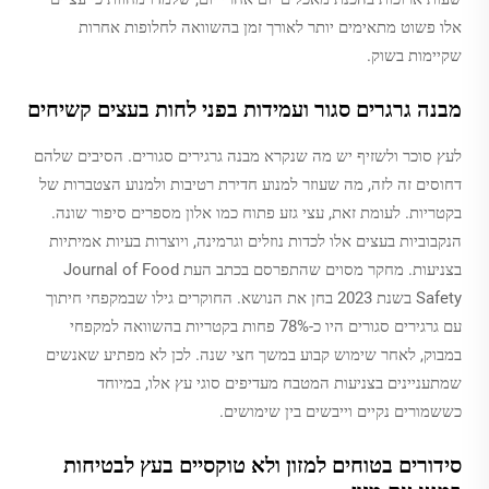
אלו פשוט מתאימים יותר לאורך זמן בהשוואה לחלופות אחרות
שקיימות בשוק.
מבנה גרגרים סגור ועמידות בפני לחות בעצים קשיחים
לעץ סוכר ולשזיף יש מה שנקרא מבנה גרגירים סגורים. הסיבים שלהם
דחוסים זה לזה, מה שעוזר למנוע חדירת רטיבות ולמנוע הצטברות של
בקטריות. לעומת זאת, עצי גזע פתוח כמו אלון מספרים סיפור שונה.
הנקבוביות בעצים אלו לכדות נוזלים וגרמינה, ויוצרות בעיות אמיתיות
בצניעות. מחקר מסוים שהתפרסם בכתב העת Journal of Food
Safety בשנת 2023 בחן את הנושא. החוקרים גילו שבמקפחי חיתוך
עם גרגירים סגורים היו כ-78% פחות בקטריות בהשוואה למקפחי
במבוק, לאחר שימוש קבוע במשך חצי שנה. לכן לא מפתיע שאנשים
שמתעניינים בצניעות המטבח מעדיפים סוגי עץ אלו, במיוחד
כששמורים נקיים וייבשים בין שימושים.
סידורים בטוחים למזון ולא טוקסיים בעץ לבטיחות