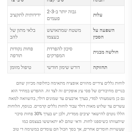
גבוה יותר ב-2-3
עלות
ידידותית לתקציב
פעמים
השפעה על
משטח שמתאושש
בלאי מתון של
הסכין
בעצמו
להב
סיכון להפרדת
פחות נקודות
חולשה מבנית
המפרקים
תורפה
תחזוקה
דורש שימון חודשי
טיפול מזומן
לוחות גללים צידיים מהווים אופציה מתאימה כחלופה מכיוון שהם
בנויים מחיבורים של פסי עץ אופקיים זה לצד זה. ההפרש במחיר הוא
גם כן משמעותי למדי, בערך ארבעים עד שמונים דולר, בהשוואה למאה
עשרים עד שלוש מאות דולר עבור לוחות גללים קדמיים. בנוסף, הלוחות
הללו נוטים להישאר יציבים ממדית, ולכן יש בערך 30% פחות סיכוי
שיתעוותו כשיספגו לחות. ודאי שהם לא יתאוששו בעצמם כמו
שעשויות חומרים אחרים, אך בסך הכול הם עומדים במשימה די טוב