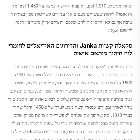
שחור מגיע לכ-1,010 psi, ו-maple הקשיח נמצא על 1,450 psi. מה
זה אומר? לוחות שעשויים מעצים אלו עמידים לשריטות סכין בצורה די
טובה אך גם לא יהרסו את להט שלכם, ויוצרים איזון נחמד בין הגנה
ליישום عمלי.
סקאלת קשיות Janka והדירוגים האידיאליים לחומרי
לוח חיתוך מותאם אישית
מבחן קשיחות ג'אנקה מראה לנו עד כמה עציים שונים עמידים בפני
חריצות, ולוחות חיתוך איכותיים נמצאים בדרך כלל בטווח של 900 עד
1500 על סולם זה. עציים שציונם נמוך יותר, כמו אורן למשל, נוטים
להראות כל סימן קטן מסכינים ומכשור חיתוך. מצד שני, עציים שציונם
גבוה בהרבה מהנקודה האופטימלית עלולים לבלוע את להבי הסכינים די
מהר לאורך זמן. דוב אמארי קשה מגיע לערך של כ-1450 ודקל שחור
בערך 1010, מה שהופך את שניהם לאפשרויות מצוינות מכיוון שהם
עמידים היטב מבלי להיות אגרסיביים מדי על שפות חותכות. רוב בעלי
המקצוע בתחום העץ כבר יודעים זאת, וכך גם רבים מהשefs שמבלים
שעות ארוכות בהכנת מאכלים יום אחרי יום, שלמדו מחוות כי עציים