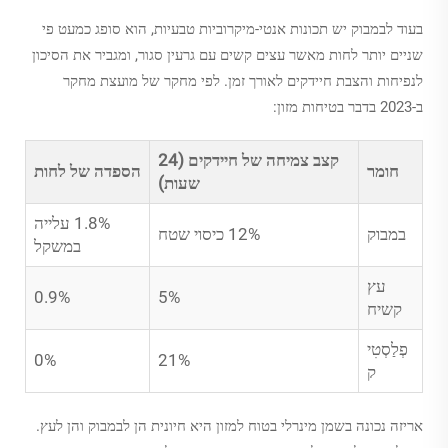
בעוד לבמבוק יש תכונות אנטי-מיקרוביות טבעיות, הוא סופג כמעט פי
שניים יותר לחות מאשר עצים קשים עם גרעין סגור, ומגביר את הסיכון
לנפיחות והצבת חיידקים לאורך זמן. לפי מחקר של מועצת מחקר
ב-2023 בדבר בטיחות מזון:
קצב צמיחה של חיידקים (24
חומר
הספדה של לחות
שעות)
1.8% עלייה
במבוק
12% כיסוי שטח
במשקל
עץ
0.9%
5%
קשיח
פְלַסְטִי
0%
21%
ק
אריזה נכונה בשמן מינרלי בטוח למזון היא חיונית הן לבמבוק והן לעץ.