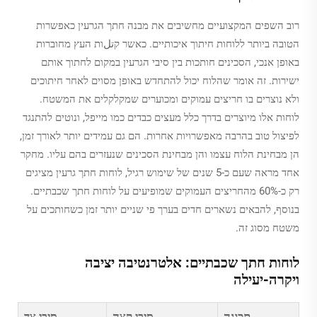
רוב השפים המקצועיים מחשיבים את מבנה חתך הגרעין כאפשרות
הטובה ביותר ללוחות חיתוך איכותיים. כאשר קتلות העץ מחוברות
באופן אנכי, הסכינים חותכות בין סיבי הגרעין במקום לחתוך אותם
ישירות. זה אומר שהלוח יכול להתחדש באופן מסוים לאחר חיתוכים
ולא נוצרים בו חריצים עמוקים ומכוערים שמקלקלים את המשטח.
לוחות אלו מיוצרים בדרך כלל מעצים כבדים כמו מייפל, ונוטים להתנגד
לפיצול טוב בהרבה מאפשרויות אחרות. הם גם עמידים יותר לאורך זמן,
הן מבחינת הלוח עצמו והן מבחינת הסכינים שנעזרים בהם עליו. מחקר
אחד מראה שעם כ-5 שנים של שימוש רגיל, לוחות חתך גרעין מציגים
רק כ-60% מהחריצים העמוקים שמופיעים על לוחות חתך שכבתיים.
בנוסף, להבאים נשארים חדים בערך פי שניים יותר זמן כשחותכים על
משטח מסוג זה.
לוחות חתך שכבתיים: אלטרנטיבה יציבה
ויקרה-יעילה
תכונה
סיבי קצה
סיבי צד