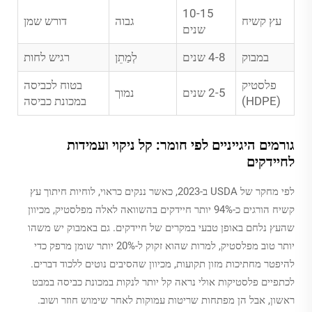
10-15
עץ קשיח
גבוה
דורש שמן
שנים
במבוק
4-8 שנים
לְמַתֵן
רגיש לחות
פלסטיק
בטוח לכביסה
2-5 שנים
נמוך
(HDPE)
במכונת כביסה
גורמים היגייניים לפי חומר: קל ניקוי ועמידות
לחיידקים
לפי מחקר של USDA ב-2023, כאשר ננקים כראוי, לוחיות חיתוך עץ
קשיח הורגים כ-94% יותר חיידקים בהשוואה לאלה מפלסטיק, מכיוון
שהעץ נלחם באופן טבעי במקרים של חיידקים. גם באמבוק יש משהו
יותר טוב מפלסטיק, למרות שהוא זקוק ל-20% יותר שומן מרפק כדי
להיפטר מחתיכות מזון תקועות, מכיוון שהסיבים נוטים ללכוד דברים.
לכתפיים פלסטיקות אולי נראה קל יותר לנקות במכונת כביסה במבט
ראשון, אבל הן מפתחות שריטות עמוקות לאחר שימוש חוזר ושוב.