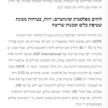
תכולת הסיליקא של הבמבוק מציעה עמידות לאבקת מובנית, אך יתרון
זה יפחת אם הלוח לא נשמר יבש.
לוחים מפלסטיק וסינתטיים: רווח, בטיחות מכונת
שטיפת כלים וסכנות שריטה
רוב לוחיות החיתוך הפלסטיק בימינו עשויות מחומר הזה הנקרא
HDPE, והם נפוצים למדי במסעדה כי הם לא שבורים את הבנק (בדרך
כלל בין 15 ל -40 דולר) והם יכולים ללכת למכבסת כלים. אבל חכה, יש
מלכודת. לפי כמה בדיקות של NSF International, כאשר לוחות אלה
נגרדים יותר מחצי מילימטר עמוק, הם למעשה מכילים פי ארבעה יותר
חיידקים בהשוואה לוחות עץ. וזה הולך ומחמיר. חומר ה- HDPE נוטה
לשפוך גם חתיכות קטנות של פלסטיק. אנחנו מדברים על 0.03 גרם
שווה אחרי רק 1,000 פגיעות סכין, שזה לא טוב לבריאות של אף אחד
או לסביבה. הלוחות האלה יכולים להתמודד עם חום של עד 248
מעלות, אבל אחרי 150 מחזורי שטיפת כלים, הם מתחילים להתפרק
ולחולש. אז בעוד שהם נראים נוחים במבט ראשון, חיי השימוש שלהם
מצטמצמים די מהר.