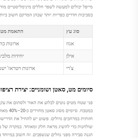
מייפל יכולים למעשה לשפר חללים מינימליסטיים מודרנ
בסביבות חדרים כפריות יותר שבהן המרקם חשוב ביותר
סוג עץ
התאמת מטב
אגוז
ארונות כה
אילן
יחידות מלבינ
צ'רי
ארונות ויטראז' ישנ
סיומים מט, סאטן ושומניים: יצירת רציפ
פני שטח מטים נוטים לבלוע את האור ולסתום את עק
במטבח. ס
שולחנות כדי להשיג מראה חלק ומאוחד. במקרה של מ
הגנה סבירה מפני נוזלים שנשפכים. זה חשוב במיוחד 