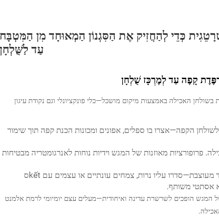
ָטֵגִית כְּדֵי לְהַחֲזִיק אֶת הַסִּגְנוֹן הַמְאוּחָד מִן הַמִּטְבָּח
עַד לַשֻּׁלְחָן
ְפֶּדֶת קָפֶה עַד לְמֶרְכָּז שֻׁלְחָן
 בשולחן האכילה באמצעות מיקום מושכל—כלי פונקציונלי וגם נקודת עיגון
לשולחן הקפה—אצרו בו ספלים, אפונים ומכונות הכנת קפה תוך שימור
ה. פרופורציות מאוזנות של המגש וידיות נוחות לאנרגומטריה מבטיחות
השתמשו במגש מחדש כנקודת מוקד מעוצבת—סדרו עליו נרות, צמחים עונתיים או עצמים עם kếtס
א אסתטי משותף.
של המגש הופכים לשרשרת עדינה ואיחודית—מעלים עצם יומיומי לרמת אלמנט
אכילה.