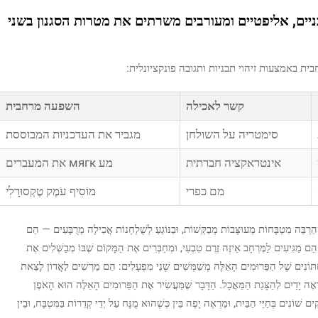
ניים, אליפטיים ומעורבים משרתים את מטרות הסגנון בשני
ת באמצעות זיהוי תבניות ותגובה פונקציונלית:
קשר לאכילה
השפעה מרחבית
סימטריה על השולחן
מגביר את העדכניות המבוססת
אינטראקציה חברתית
מע мягк את המעברים
מם כפרי
מוֹסִיף עֹמֶק טֶקְסוּרָלִי
הַרְבֵּה מִטְבָּחוֹת מְעוּצָּבוֹת מְבַקְּשׁוֹת, וּבַנּוֹגֵעַ לְשֻׁלְחָנוֹת אֲכִילָה מְרֻבָּעִים — הֵם
הֵם מַגִּיעִים לַמֶּרְחָב אֵיזֶה זֶרֶם טִבְעִי, וּמְחַבְּרִים אֶת הַמָּקוֹם שֶׁבּוֹ מְבַשְּׁלִים אֶת
ּחְתּוֹנִים שֶׁל הַפֵּרוּמִים הָאֵלֶּה מְשַׁמְּשִׁים שְׁנֵי מִפְעָלִים: הֵם מַרְשִׁים לַאֲדוֹן לָצֵאת
ַרְאֶה יָדַיִם לְהַצָּגַת הַמַּאֲכָל. הַדָּבָר שֶׁמַּעֲשִׂיר אֶת הַפֵּרוּמִים הָאֵלֶּה הוּא הָאֹפֶן
 שׁוֹנִים בְּחַיֵּי הַבַּיִת, וּמַרְאֶה יָפֶה בֵּין כְּשֶׁהוּא מֻנָּח עַל יְדֵי קְדֵרוֹת בַּמִּטְבָּח, וּבֵין