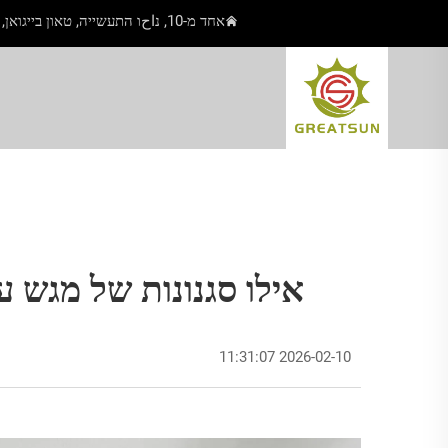
אחד מ-10, נاحו התעשייה, טאון בייגואן, יאנגג'יאנג, גואנגדונג, סין
אילו סגנונות של מגש 
2026-02-10 11:31:07