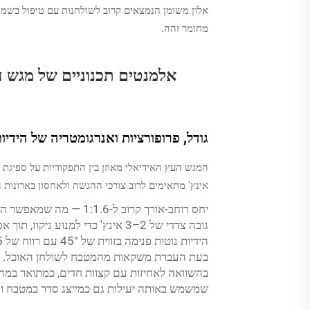
אלון משומן הנמצאים קרוב לשולחנות עם טיפול בשמן פ
מחומר זהה.
אלמנטים תכנוניים של מגש ע
גודל, פרופורציות ואנרגומטריה של הידי
אינץ' מתאימים לרוב צורכי ההגשה ולאחסון בארונות ה
יחס רוחב-אורך קרוב ל-1:1.6 — מה שמאפשר התאמה חזותית לשולחנות אוכל ולאיי המטבח
גובה צדדי של 2–3 אינץ' כדי למנוע ניקוז, תוך אפשרות גישה קלה
בהשוואה לאחיזות עם קצוות חדים, כמתואר במחק
שמשמש באותה יעילות גם כמייצג סדר במטבח וג