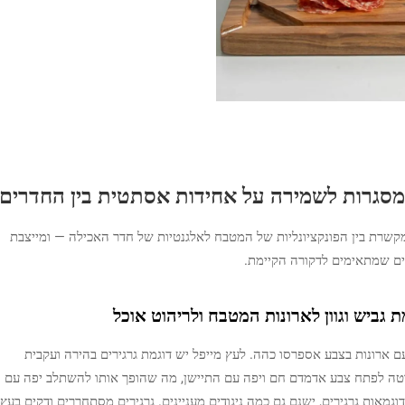
ומסגרות לשמירה על אחידות אסתטית בין החדרים
שרת בין הפונקציונליות של המטבח לאלגנטיות של חדר האכילה — ומייצבת
ים שמתאימים לדקורה הקיימת.
ם ארונות בצבע אספרסו כהה. לעץ מייפל יש דוגמת גרגירים בהירה ועקבית
 נוטה לפתח צבע אדמדם חם ויפה עם התיישן, מה שהופך אותו להשתלב יפה עם
גמאות גרגירים, ישנם גם כמה ניגודים מעניינים. גרגירים מסתחררים ודקים בעץ