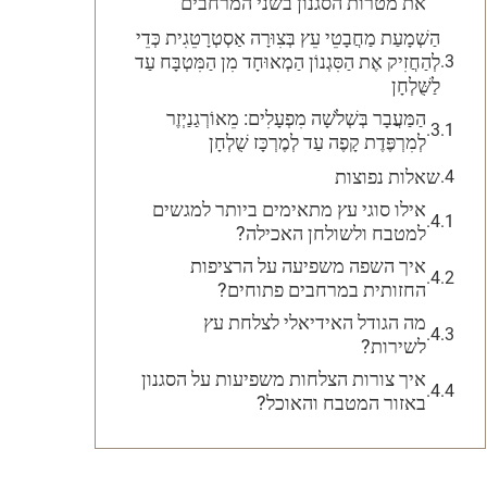
את מטרות הסגנון בשני המרחבים
הַשְׁמָעַת מַחֲבָטֵי עֵץ בְּצִוּרָה אַסְטְרָטֵגִית כְּדֵי
לְהַחֲזִיק אֶת הַסִּגְנוֹן הַמְאוּחָד מִן הַמִּטְבָּח עַד
לַשֻּׁלְחָן
הַמַּעֲבָר בְּשְׁלֹשָׁה מִפְעָלִים: מֵאוֹרְגַנַיְזֶר
לְמִרְפֶּדֶת קָפֶה עַד לְמֶרְכָּז שֻׁלְחָן
שאלות נפוצות
אילו סוגי עץ מתאימים ביותר למגשים
למטבח ולשולחן האכילה?
איך השפה משפיעה על הרציפות
החזותית במרחבים פתוחים?
מה הגודל האידיאלי לצלחת עץ
לשירות?
איך צורות הצלחות משפיעות על הסגנון
באזור המטבח והאוכל?