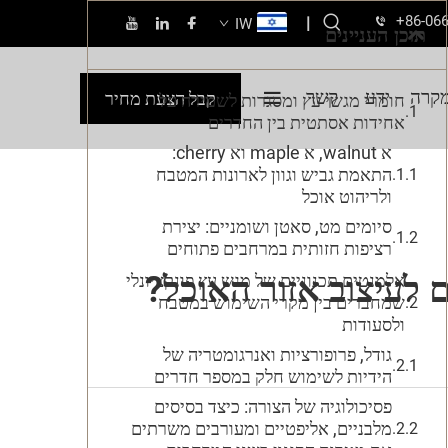
+86-06
|
IW
תוכן העניינים
קרה
ידע
קשר
קבל הצעת מחיר
חומרי מגשי עץ ומסגרות לשמירה על
אחידות אסתטית בין החדרים
א walnut, א maple וא cherry:
התאמת גביש וגוון לארונות המטבח
ולריהוט אוכל
סיומים מט, סאטן ושומניים: יצירת
רציפות חזותית במרחבים פתוחים
 לעיצוב אזור האוכל?
אלמנטים תכנוניים של מגש עץ פונקציונלי
שמחברים בין מקרי השימוש במטבח
ולסעודות
גודל, פרופורציות ואנרגומטריה של
הידיות לשימוש חלק במספר חדרים
פסיכולוגיה של הצורה: כיצד בסיסים
מלבניים, אליפטיים ומעורבים משרתים