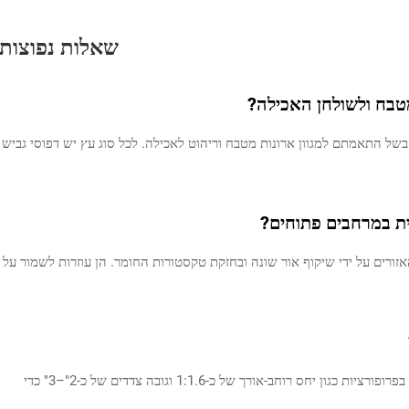
שאלות נפוצות
מטבח ולשולחן האכילה?
לריות בשל התאמתם למגוון ארונות מטבח וריהוט לאכילה. לכל סוג עץ יש דפוסי גביש
ת במרחבים פתוחים?
זורים על ידי שיקוף אור שונה ובחזקת טקסטורות החומר. הן עוזרות לשמור על
האורך הסטנדרטי נע בין 18" ל-24". מומלץ להשתמש בפרופורציות כגון יחס רוחב-אורך של כ-1:1.6 וגובה צדדים של כ-2"–3" כדי