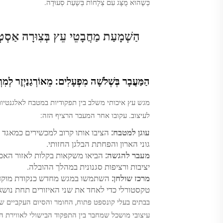
כְּשֶׁהוּא מֻצָּג עִם צְלָחוֹת בְּשָׁעַת סְעוּדָה.
הַשְׁמָעַת מַחֲבָטֵי עֵץ בְּצִוּרָה אַסְטְר
הַמַּעֲבָר בְּשְׁלֹשָׁה מִפְעָלִים: מֵאוֹרְגַנַיְזֶר לְמִר
מגש עץ איכותי משלב בין תפקודיות במטבח לאלגנטיות
לעיצוב. עקובו אחר המעבר הרציף הזה:
עוגן למטבח:
הציבו אותו קרוב למכשירים כמאגד 
גוני הארון והפחתת הבלגן החזותי.
מעבר להגשה:
הביאו משקאות בקלות לאזור האכיל
יציבות ורציפות סגנונית במהלך ההובלה.
מרכז שולחן:
טקסטורלי כדי לאחד את שני האיזורים תחת נוש
בבתים בעלי קונספט פתוח, החומר והסיום העקביים 
עיצובי מושכל שמחבר בין התפקוד הבישולי לאווירת ה