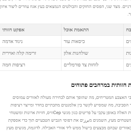
יים. מצד שני, הפסים החזקים והבולטים הנמצאים בעץ אגוז עוזרים ליצור איזון
.
ח
התאמת אוכל
אפקט חזותי
ים
כיסאות עור
ניגוד אדמה
ות
שולחנות אלון
זרימה קלה ואוירית
ים
לוחות צד פורמליים
רציפות חמה
ות חזותית במרחבים פתוחים
בי האצבע המטריחים, מה שהופך אותם לבחירה מעולה לאזורים עמוסים
יומים מסוג סאטן מחזירים כ-20–40% מאור הסביבה, מה שמסייע לקשר בין אלמנטים מתכתיים בחדר ומייצר רציפות
חזותית במרחבים גדולים. פשוט יש להחיל את הדרישות האלה באופן עקבי על פריטים כגון מגשי Серוויס, חזיות ארונות ומשטחי
שטחים מעץ, השמנים מبرزים את דפוסי הגביש הטבעיים תוך כדי אספקת
באזורים שבהם מבצעים בישול ממש ליד אזורי האכילה. לדוגמה, מגשים מעץ