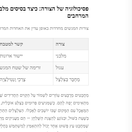
פסיכולוגיה של הצורה: כיצד בסיסים מלב
המרחבים
צורות המגשים מחדדות באופן עדין את האחדות המרחבי
צורה
קשר למטבח
מלבני
יישור ארונות
עגול
זרימה של שטח המגש
מְחֻבָּר בְּצִלְצָל
צָרְכֵי וֶנְטִילַצְיָה
מַחֲבָטִים מְרֻבָּעִים עֽוֹזְרִים לִשְׁמוֹר עַל הַקַּוִּים הַחֲדִידִים שֶׁ
מִתְאִימִים יָפֶה לָהֶם. כְּשֶׁמַּגִּיעִים פֵּרוּמִים בְּצֶלַע אוֹבָלִית, 
הַמַּאֲכָל עִם הַמָּקוֹם שֶׁבּוֹ יוֹשְׁבִים לְאָכְלוֹ. הַצִּלְצָלִים הַתַ
בְּשָׁעַת בִּשּׁוּל, וּבַנּוֹגֵעַ לְהַצָּגַת הַשֻּׁלְחָן — הֵם מַעֲנִיקִים מ
שֶׁמַּחֲבָט עֵץ פָּשׁוּט אֶחָד יָכוֹל לְהִתְאַמֵּץ לְמִשְׁתַּמֵּשׁ בְּחֲלָקִים