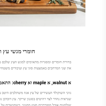
חומרי מגשי עץ 
בחירת חומרים ומסגרות מתאימים למגש העץ שלכם מק
את שני המרחבים באמצעות סוגי עץ ועיבודים משטחי
א walnut, א maple וא cherry: התאמת גביש וגוון לארונות המטבח ולריהוט אוכל
גווני השוקולד העשירים של עץ אגוז משתלבים היטב ע
שנראית נהדר לצד רהיטים בסגנון שייקר. עץ דובדבן
שולחנות אוכל מסורתיים מעץ מהגוני. כשחושבים על דו