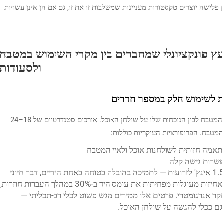
לישה יוצרים טקסטורות מעניינות שמשלבות זו את זו, גם אם הן אינן עשויות
ץ פונקציונלי שמחברים בין מקרי השימוש במטבח
ולסעודות
ות לשימוש חלק במספר חדרים
המגש העץ האידיאלי מאוזן בין התפקודיות על ספיגת המטבח לבין הנוכחות שלו על שולחן האוכל. אורכים סטנדרטיים של 18–24
מטבח. הפרופורציות העיקריות כוללות:
הידיות נוטות פנימה בזווית של 45° עם רווח של 1.5 אינץ' לזרועות — לתמיכה בהובלה בטוחה באחת הידיים, דבר חיוני
בעת העברת משקאות מהמטבח לשולחן האוכל. אחיזות מעוגלות מפחיתות את עומס היד ב-30% במהלך העברות חוזרות,
ר אנרגומטרי. פרטים אלו ממירים מגש פשוט לכלי רב-תכליתי —
ם ככלי להגשה על שולחן האוכל.