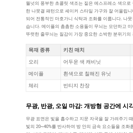
월넛의 풍부한 초콜릿 색조는 짙은 에스프레소 색으로 
한 나뭇결 패턴으로 셰이커 스타일 가구와 잘 어울립니
되어 전통적인 마호가니 식탁과 조화를 이룹니다. 나뭇
습니다. 메이플의 촘촘한 소용돌이 무늬는 모던하고 미
뚜렷한 줄무늬는 질감이 가장 중요한 소박한 분위기의
목재 종류
키친 매치
오리
어두운 색 캐비닛
메이플
흰색으로 칠해진 유닛
체리
빈티지 찬장
무광, 반광, 오일 마감: 개방형 공간에 
무광 표면은 빛을 흡수하고 지문 자국을 잘 가려주기 
빛의 20~40%를 반사하여 방 안의 금속 요소들을 조