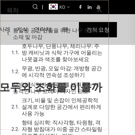
|
KO
목차
사례
지식
연락처
견적 요청
통일된 공간 연출을 위한 나무 트레이
소재 및 마감
호두나무, 단풍나무, 체리나무: 주
방 캐비닛과 식탁 가구에 어울리는
나뭇결과 색조를 찾아보세요
무광, 반광, 오일 마감: 개방형 공간
에 시각적 연속성 조성하기
 모두와 조화를 이룰까
주방과 식탁의 활용도를 넓혀주는 기
능적인 나무 트레이 디자인 요소
크기, 비율 및 손잡이 인체공학적
설계로 다양한 공간에서 편리하게
사용 가능
형태 심리학: 직사각형, 타원형, 격
자형 받침대가 이중 공간 스타일링