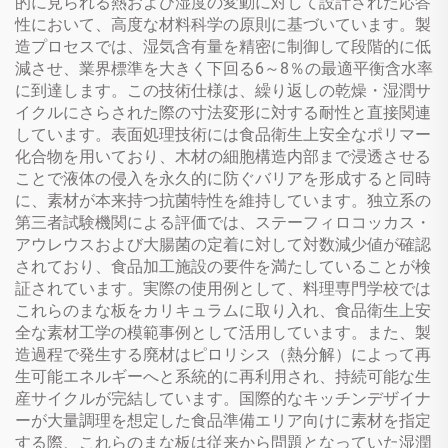
的に見られる熱および湿度の変動に対して設計された応答
性において、高度な材料科学の原則に基づいています。製
造プロセスでは、湿気含有量を精密に制御して段階的に低
減させ、業界標準を大きく下回る6～8％の最適平衡含水率
に到達します。この技術仕様は、繰り返しの乾燥・湿潤サ
イクルにさらされた際の寸法変形に対する耐性と直接関連
しています。表面処理技術には食品衛生上安全なポリマー
化合物を用いており、木材の細胞構造内部まで浸透させる
ことで液体の侵入を永久的に防ぐバリアを形成すると同時
に、素材が本来持つ抗菌特性を維持しています。独立系の
第三者試験機関による評価では、ステーフィロコッカス・
アウレウスおよび大腸菌の定着に対して対数減少値が確認
されており、食品加工施設の要件を満たしていることが検
証されています。実際の使用例として、料理専門学校では
これらのまな板をカリキュラムに取り入れ、食品衛生上安
全な素材工学の模範事例として活用しています。また、製
造過程で発生する廃材はピロリシス（熱分解）によって再
生可能エネルギーへと系統的に再利用され、持続可能な生
産サイクルが完結しています。国際的なキッチンデザイナ
ーが大量調理を想定した食品準備エリア向けに素材を指定
する際、これらのまな板は従来から問題となっていた湿潤