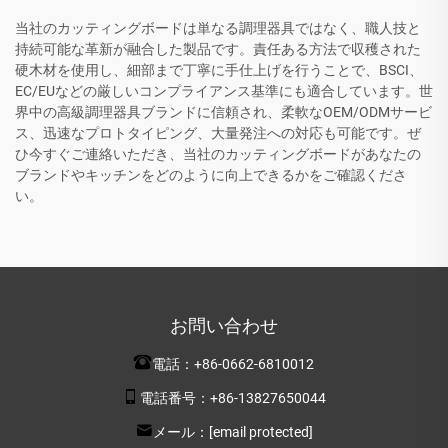
当社のカッティングボードは単なる調理器具ではなく、職人技と
持続可能な革新が融合した製品です。責任ある方法で収穫された
硬木材を使用し、細部まで丁寧に手仕上げを行うことで、BSCI、
EC/EUなどの厳しいコンプライアンス基準にも適合しています。世
界中の高級調理器具ブランドに信頼され、柔軟なOEM/ODMサービ
ス、迅速なプロトタイピング、大量発注への対応も可能です。ぜ
ひ今すぐご連絡いただき、当社のカッティングボードがあなたの
ブランドやキッチンをどのように向上できるかをご確認くださ
い。
お問い合わせ
電話：
+86-0662-6810012
電話番号：
+86-13827650044
メール：
[email protected]