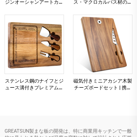
ジンオーシャンアートカッ
ス・マクロカルパス材のま
ティングボード
な板
ステンレス鋼のナイフとジ
磁気付きミニアカシア木製
ュース溝付きプレミアムア
チーズボードセット | 携帯
カシア木材チーズボードセ
性に優れ、省スペース設計
ット
GREATSUN製まな板の開発は、特に商業用キッチンで一般