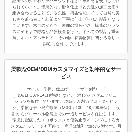
証済みのタモ材やラバーウッドなどの無垢材を使用して作
られています。伝統的な手磨き仕上げと先進の加工技術を
組み合わせることで、耐久性、衛生性能、そして自然な美
しさを兼ね備えた細部まで丁寧に仕上げられた製品となっ
ています。木目のかたち、表面の滑らかさ、構造のバラン
スに至るまで厳格な品質検査を行い、すべての製品は重金
属、ホルムアルデヒド、その他の有害物質に関する厳しい
試験に合格しています。
柔軟なOEM/ODMカスタマイズと効率的なサー
ビス
サイズ、形状、仕上げ、レーザー刻印ロゴ
（FDA/LFGB/REACH準拠）など、1対1のカスタムソリュー
ションを提供しています。72時間以内のプロトタイピン
グ、柔軟な最小発注数量（MOQ：100～10,000単位）、設
計からグローバル物流までの一括サービスを保証します。
環境に配慮したエコボックスと傷防止ライニングによるカ
スタムパッケージも可能で、商品は陳列-ready状態です。月