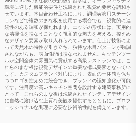
GREATSUNのまな板の美的設計哲学は、オープンキッチン
環境に適した機能的要件と洗練された視覚的要素を調和さ
せています。木目合わせ工程により、調理実演用ステーシ
ョンなどで複数のまな板を使用する場合でも、視覚的に連
続性のある調和が保たれます。エッジの形状には、実用的
な清掃性を損なうことなく視覚的な魅力を与える、控えめ
なデザイン要素が取り入れられています。仕上げ技術によ
って天然木の特性が引き立ち、独特な木目パターンが強調
されながらも、表面性能は損なわれません。キッチンツー
ルが空間全体の雰囲気に貢献する高級レストランでは、こ
れらのまな板は視覚デザインの重要な構成要素となってい
ます。カスタムブランド対応により、表面の一体感を保ち
つつロゴを控えめに統合でき、ブランドの認知強化が可能
です。注目度の高いキッチン空間を設計する建築事務所に
とって、これらのまな板は洗練されたインテリアデザイン
に自然に溶け込む上質な美観を提供するとともに、プロフ
ェッショナルな調理に必要な技術的性能を備えています。