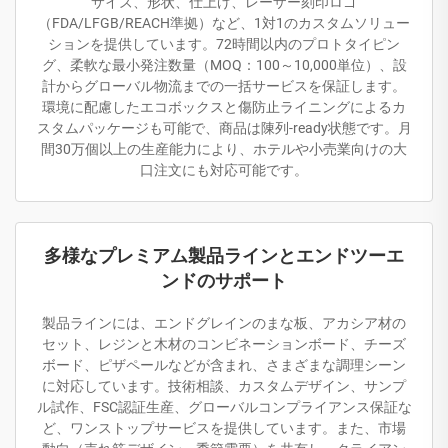
サイズ、形状、仕上げ、レーザー刻印ロゴ
（FDA/LFGB/REACH準拠）など、1対1のカスタムソリュー
ションを提供しています。72時間以内のプロトタイピン
グ、柔軟な最小発注数量（MOQ：100～10,000単位）、設
計からグローバル物流までの一括サービスを保証します。
環境に配慮したエコボックスと傷防止ライニングによるカ
スタムパッケージも可能で、商品は陳列-ready状態です。月
間30万個以上の生産能力により、ホテルや小売業向けの大
口注文にも対応可能です。
多様なプレミアム製品ラインとエンドツーエ
ンドのサポート
製品ラインには、エンドグレインのまな板、アカシア材の
セット、レジンと木材のコンビネーションボード、チーズ
ボード、ピザペールなどが含まれ、さまざまな調理シーン
に対応しています。技術相談、カスタムデザイン、サンプ
ル試作、FSC認証生産、グローバルコンプライアンス保証な
ど、ワンストップサービスを提供しています。また、市場