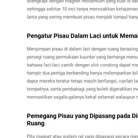
dilengkapi dengan magnet neodimium yang kuat di d
sehingga sekitar 10 inci tanpa merosakkan ketajama
lama yang sering membuat pisau menjadi tumpul hanya
Pengatur Pisau Dalam Laci untuk Mem
Menyimpan pisau di dalam laci dengan ruang berasing
persegi ruang permukaan kaunter yang berharga menur
bahawa laci-laci cantik dengan slot condong dapat m
hampir dua pertiga berbanding hanya melemparkan bi
dapur mereka teratur tetapi masih berfungsi, carilah
tempatnya, serta pembahagi yang boleh digerakkan me
memastikan segala-galanya kekal selamat walaupun 
Pemegang Pisau yang Dipasang pada Di
Ruang
Pita magnet atau sistem rel yang dipasang secara 