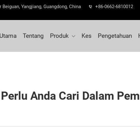
r Beiguan, Yangjiang, Guangdong, China
+86-0662-6810012
Utama
Tentang
Produk
Kes
Pengetahuan
Perlu Anda Cari Dalam Pe