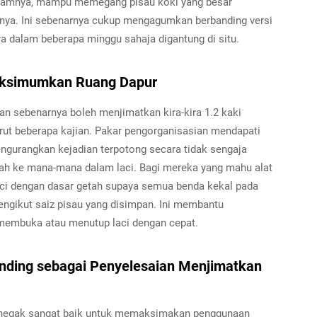
alamnya, mampu memegang pisau koki yang besar
nnya. Ini sebenarnya cukup mengagumkan berbanding versi
 dalam beberapa minggu sahaja digantung di situ.
aksimumkan Ruang Dapur
an sebenarnya boleh menjimatkan kira-kira 1.2 kaki
ut beberapa kajian. Pakar pengorganisasian mendapati
engurangkan kejadian terpotong secara tidak sengaja
lah ke mana-mana dalam laci. Bagi mereka yang mahu alat
 laci dengan dasar getah supaya semua benda kekal pada
ngikut saiz pisau yang disimpan. Ini membantu
membuka atau menutup laci dengan cepat.
nding sebagai Penyelesaian Menjimatkan
menegak sangat baik untuk memaksimakan penggunaan