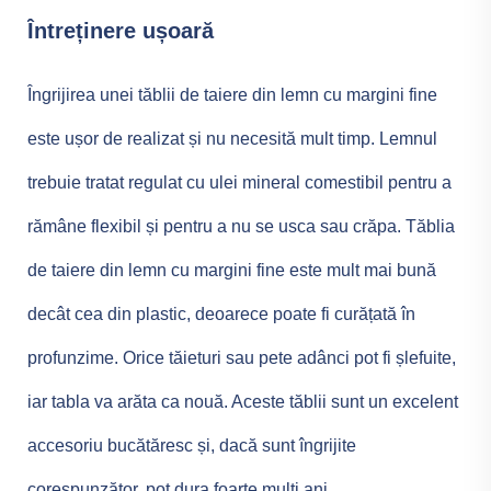
Întreținere ușoară
Îngrijirea unei tăblii de taiere din lemn cu margini fine
este ușor de realizat și nu necesită mult timp. Lemnul
trebuie tratat regulat cu ulei mineral comestibil pentru a
rămâne flexibil și pentru a nu se usca sau crăpa. Tăblia
de taiere din lemn cu margini fine este mult mai bună
decât cea din plastic, deoarece poate fi curățată în
profunzime. Orice tăieturi sau pete adânci pot fi șlefuite,
iar tabla va arăta ca nouă. Aceste tăblii sunt un excelent
accesoriu bucătăresc și, dacă sunt îngrijite
corespunzător, pot dura foarte mulți ani.