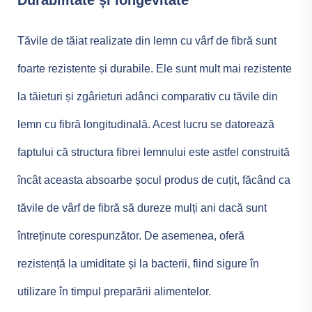
Durabilitate și longevitate
Tăvile de tăiat realizate din lemn cu vârf de fibră sunt
foarte rezistente și durabile. Ele sunt mult mai rezistente
la tăieturi și zgârieturi adânci comparativ cu tăvile din
lemn cu fibră longitudinală. Acest lucru se datorează
faptului că structura fibrei lemnului este astfel construită
încât aceasta absoarbe șocul produs de cuțit, făcând ca
tăvile de vârf de fibră să dureze mulți ani dacă sunt
întreținute corespunzător. De asemenea, oferă
rezistență la umiditate și la bacterii, fiind sigure în
utilizare în timpul preparării alimentelor.