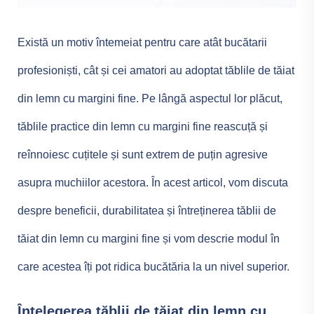
Există un motiv întemeiat pentru care atât bucătarii
profesioniști, cât și cei amatori au adoptat tăblile de tăiat
din lemn cu margini fine. Pe lângă aspectul lor plăcut,
tăblile practice din lemn cu margini fine reascuță și
reînnoiesc cuțitele și sunt extrem de puțin agresive
asupra muchiilor acestora. În acest articol, vom discuta
despre beneficii, durabilitatea și întreținerea tăblii de
tăiat din lemn cu margini fine și vom descrie modul în
care acestea îți pot ridica bucătăria la un nivel superior.
Înțelegerea tăblii de tăiat din lemn cu