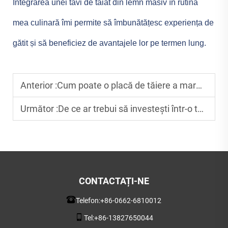
Integrarea unei tăvi de tăiat din lemn masiv în rutina
mea culinară îmi permite să îmbunătățesc experiența de
gătit și să beneficiez de avantajele lor pe termen lung.
Anterior :
Cum poate o placă de tăiere a marmurelor să îmbunătăţească estetica bucătăriei
Următor :
De ce ar trebui să investești într-o tavă de tăiat din nuc pentru bucătărie
CONTACTAȚI-NE
Telefon:
+86-0662-6810012
Tel:
+86-13827650044