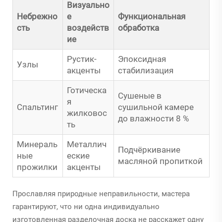
Визуально
Небрежно
е
Функциональная
сть
воздейств
обработка
ие
Рустик-
Эпоксидная
Узлы
акценты
стабилизация
Готическа
Сушеные в
я
Спальтинг
сушильной камере
жилковос
до влажности 8 %
ть
Минераль
Металлич
Подчёркивание
ные
еские
масляной пропиткой
прожилки
акценты
Прославляя природные неправильности, мастера
гарантируют, что ни одна индивидуально
изготовленная разделочная доска не расскажет одну