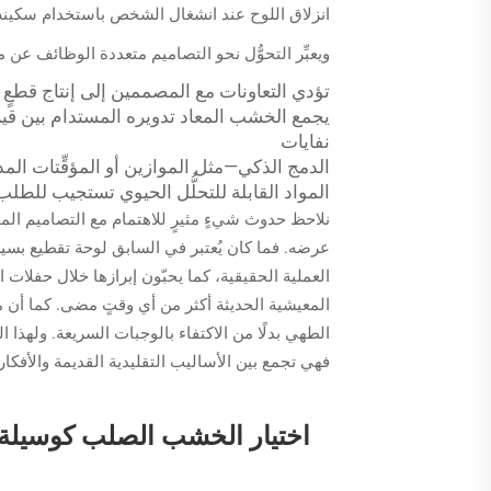
انزلاق اللوح عند انشغال الشخص باستخدام سكينه
ويعبِّر التحوُّل نحو التصاميم متعددة الوظائف عن 
تؤدي التعاونات مع المصممين إلى إنتاج قطعٍ 
يجمع الخشب المعاد تدويره المستدام بين قيم 
نفايات
الدمج الذكي—مثل الموازين أو المؤقِّتات الم
المواد القابلة للتحلُّل الحيوي تستجيب للطلب
نلاحظ حدوث شيءٍ مثيرٍ للاهتمام مع التصاميم المخص
عرضه. فما كان يُعتبر في السابق لوحة تقطيع بسيطة 
العملية الحقيقية، كما يحبّون إبرازها خلال حفلات 
المعيشية الحديثة أكثر من أي وقتٍ مضى. كما أن مش
الطهي بدلًا من الاكتفاء بالوجبات السريعة. ولهذا
فهي تجمع بين الأساليب التقليدية القديمة والأفكار
اختيار الخشب الصلب كوسيلة ت