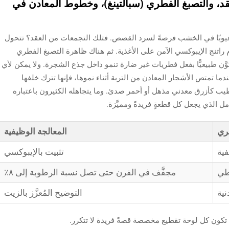
قد، والتصبغ الفطري (سبالتينغ)، وخطوط المعادن في
عيوبًا في الخشب فرصةً لسرد القصص. فتلك التجمعات من العقد؟ تتحول
م راتنج الإيبوكسي الآمن على الأغذية. ثم هناك ظاهرة التصبغ الفطري
وَّن طبيعيًّا بفعل فطريات غير ضارة تنمو داخل جذع الشجرة. ولا يمكن لأي
دما تمتص الأشجار المعادن من التربة أثناء نموها، فإنها تترك خلفها
يب كأزرق معدني مذهل أو أحمر صدئ. وما يتجاهله الكثيرون باعتباره
 الذي يجعل كل قطعةٍ فريدةً ومميَّزة.
صري
المعالجة الوظيفية
ية
تثبيت بالإيبوكسي
طي
مجفَّف في الفرن حتى تصل نسبة الرطوبة إلى ٨٪
ية
التوضيح المُعزَّز بالزيت
 تكون كل لوحة تقطيع مخصصة قصةً فريدة لا تتكرر.