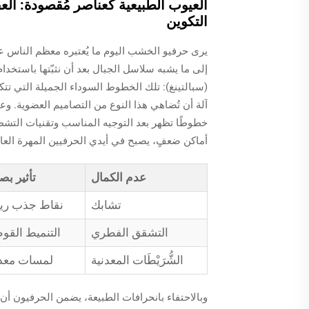
العيوب الطبيعية كعناصر مُقصودة: الع
التكوين
يرى حرفيو الخشب اليوم ما يُعتبره معظم الناس 
إلى ما يشبه سلاسل الجبال بعد أن نثبّتها باستخدا
(سبالتينغ): تلك الخطوط السوداء الجميلة التي تتك
آلة أن تُضاهي هذا النوع من التصاميم العضوية. وعن
خطوطًا تظهر بعد التوجيه المناسب وتقنيات التشط
أماكن ضعفٍ، يصبح في أيدي الحرفيين المهرة العامل
عدم الكمال
تأثير ب
تشابك
نقاط جذب ريف
التشقق الفطري
التنميط القو
الشُّرَيْطَات المعدنية
لمسات معدن
وبالاحتفاء بانحرافات الطبيعة، يضمن الحرفيون أن