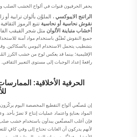
يحفر الحرفيون قنوات في ألواح الخشب الصلب وي
الراتنج الايبوكسي
، الملوَّن بألوان ترابية أو 
نقوش نحاسية أو نحاسية
تتبع الرموز الثقافي
أخشاب متباينة الألوان
مثل شجر القيقب الفاتح
بتشطيب يتحمل الاستخدام اليومي بالسكاكين. وقد 
الإقليمية؛ بينما قد يعكس لوح من خشب الكرز المُز
رافعةً إعداد الوجبات إلى مستوى التعبير الثقافي.
الحرفية الأخلاقية: الممارسا
لل
إن مُصنِّعي ألواح التقطيع المخصصة اليوم يركّزون
المواد بعنايةٍ واعتماد عمليات إنتاج لا تضرّ بأح
لأنهم يدركون أن الغابات تحتاج إلى وقتٍ كافٍ للتعا