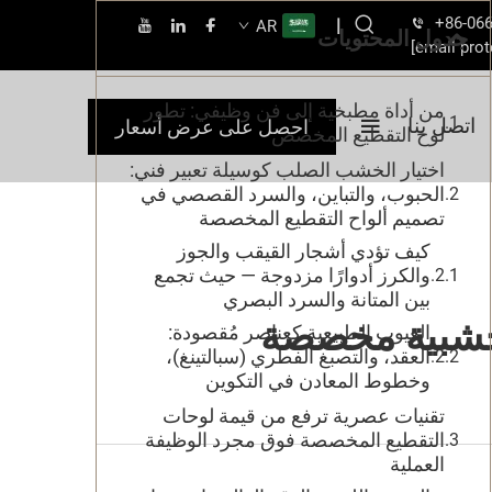
+86-06
|
AR
جدول المحتويات
[email prot
من أداة مطبخية إلى فن وظيفي: تطور
اتصل بنا
احصل على عرض أسعار
لوح التقطيع المخصص
اختيار الخشب الصلب كوسيلة تعبير فني:
الحبوب، والتباين، والسرد القصصي في
تصميم ألواح التقطيع المخصصة
كيف تؤدي أشجار القيقب والجوز
والكرز أدوارًا مزدوجة — حيث تجمع
بين المتانة والسرد البصري
 خشبية مخصصة
العيوب الطبيعية كعناصر مُقصودة:
العقد، والتصبغ الفطري (سبالتينغ)،
وخطوط المعادن في التكوين
تقنيات عصرية ترفع من قيمة لوحات
التقطيع المخصصة فوق مجرد الوظيفة
العملية