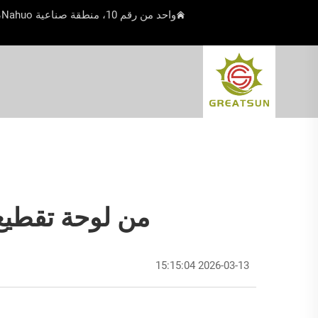
واحد من رقم 10، منطقة صناعية Nahuo، بلدة Beiguan، Yangjiang، Guangdong، الصين
من لوحة تقطيع
2026-03-13 15:15:04