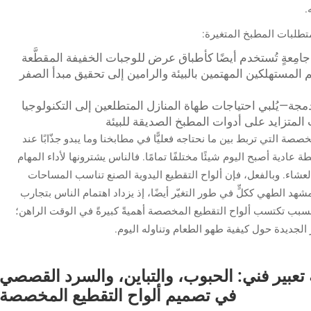
.
متطلبات المطبخ المتغيرة:
جامِعةٍ تُستخدم أيضًا كأطباق عرض للوجبات الخفيفة المقطَّعة
المستهلكين المهتمين بالبيئة والرامين إلى تحقيق مبدأ الصفر
دمجة—يُلبي احتياجات طهاة المنازل المتطلعين إلى التكنولوجيا
 المتزايد على أدوات المطبخ الصديقة للبيئة
صة التي تربط بين ما نحتاجه فعليًّا في مطابخنا وما يبدو جذّابًا عند
عادية أصبح اليوم شيئًا مختلفًا تمامًا. فالناس يشترونها لأداء المهام
العشاء. وبالفعل، فإن ألواح التقطيع اليدوية الصنع تناسب المساحات
هد الطهي ككلٍّ في طور التغيّر أيضًا، إذ يزداد اهتمام الناس بتجارب
 السبب تكتسب ألواح التقطيع المخصصة أهميةً كبيرةً في الوقت الراهن؛
 الجديدة حول كيفية طهو الطعام وتناوله اليوم.
عبير فني: الحبوب، والتباين، والسرد القصصي
في تصميم ألواح التقطيع المخصصة