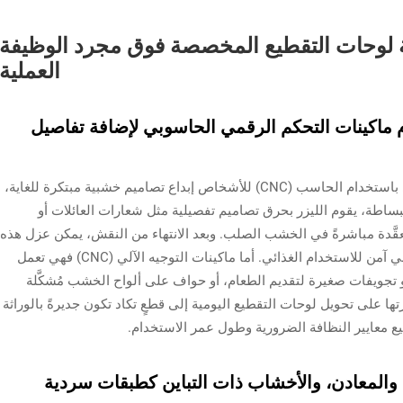
 لوحات التقطيع المخصصة فوق مجرد الوظيفة
العملية
ام ماكينات التحكم الرقمي الحاسوبي لإضافة تفاصيل
يتيح النقش بالليزر جنبًا إلى جنب مع التوجيه الآلي باستخدام الحاسب (CNC) للأشخاص إبداع تصاميم خشبية مبتكرة للغاية،
 فببساطة، يقوم الليزر بحرق تصاميم تفصيلية مثل شعارات العائلات أو
عقَّدة مباشرةً في الخشب الصلب. وبعد الانتهاء من النقش، يمكن عزل هذه
القطع المنقوشة بشكل ممتاز باستخدام زيت معدني آمن للاستخدام الغذائي. أما ماكينات التوجيه الآلي (CNC) فهي تعمل
و تجويفات صغيرة لتقديم الطعام، أو حواف على ألواح الخشب مُشكَّلة
ا على تحويل لوحات التقطيع اليومية إلى قطعٍ تكاد تكون جديرةً بالوراثة
 معايير النظافة الضرورية وطول عمر الاستخدام.
، والمعادن، والأخشاب ذات التباين كطبقات سردية