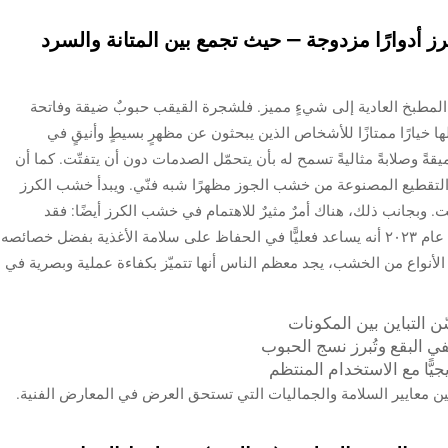
 أدوارًا مزدوجة — حيث تجمع بين المتانة والسرد
ت المطبخ العادية إلى شيءٍ مميز. فلشجرة القيقب حبوبٌ ضيقة وفاتحة
ها خيارًا ممتازًا للأشخاص الذين يبحثون عن مظهرٍ بسيطٍ وأنيقٍ في
عميقةً وصلابةً مثاليةً تسمح له بأن يتحمّل الصدمات دون أن يتفتّت. كما أن
لتقطيع المصنوعة من خشب الجوز مظهرًا شبه فنّي. ويبدأ خشب الكرز
قت. وبجانب ذلك، هناك أمرٌ مثيرٌ للاهتمام في خشب الكرز أيضًا: فقد
أظهرت دراسات نُشرت في مجلة «علوم الخشب» عام ٢٠٢٣ أنه يساعد فعليًّا في الحفاظ على سلامة الأغذية بفضل خصائصه
ذه الأنواع من الخشب، يجد معظم الناس أنها تتميّز بكفاءة عملية وبصرية في
 بين معايير السلامة والجماليات التي تستحق العرض في المعارض الفنية.