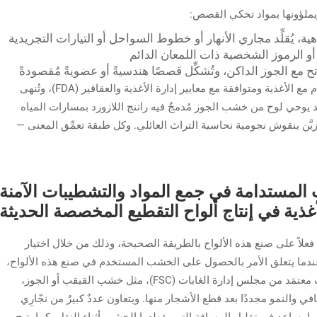
ملؤونها بمواد تحكي القصص:
زاهية، يُقلِّد مجاري الأنهار أو خطوط السواحل أو التيارات التجريدية
ة أو الرموز الشخصية ذات اللمعان الدائم
 مع الجوز الداكن، وتُشكِّل قصصًا هندسيةً أو عضويةً مُقصودةً
جميع النقوش تُطبَّق باستخدام مواد آمنة للاستخدام مع الأغذية ومتوافقة مع معايير إدارة الأغذية والعقاقير (FDA)، وتُنهى
يوحي لوح من خشب الجوز مُدمجٌ فيه راتنج اللازورد بمسارات المياه
يَّن بنقوش نجومية نحاسية التراث العائلي. وكل طبقة تعمِّق المعنى —
ت المستدامة في جمع المواد والتشطيبات الآمنة
أغذية في إنتاج ألواح التقطيع المخصصة الحديثة
 فعلاً على صنع هذه الألواح بالطريقة الصحيحة، وذلك من خلال اختيار
د. وعندما يتعلق الأمر بالحصول على الخشب المستخدم في صنع هذه الألواح،
فإن أغلب المصنِّعين يبدأون باستخدام خشب صلب معتمَد من مجلس إدارة الغابات (FSC)، مثل خشب القيقب أو الجوز،
في والنمو مجددًا بعد قطع الأشجار منها. ويتعاون عددٌ كبيرٌ من نجّارِي