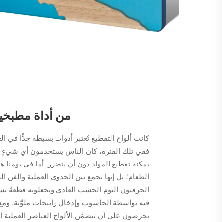
من أداة مطبخي
كانت ألواح التقطيع تُعتبر أدوات بسيطة جدًّا في
ففي تلك الفترة، كان الناس يستخدمون أي شيءٍ متوف
يمكنه تقطيع المواد دون أن يتضرر. أما في يومنا 
الطعام؛ بل إنها تجمع بين الجدوى العملية والفن الح
الحرفيون اليوم الخشب العادي ويجعلونه قطعةً ت
فيه بواسطة الحاسوب وإدخال راتنجات ملوَّنة. ومع 
يحرصون على أن تتضمَّن الألواح العناصر العملية ا