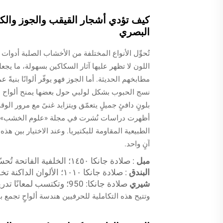
كيف تؤدي أشجار القيقب والجوز والكرز
البصري
تُحوِّل الأنواع المختلفة من الأخشاب الصلبة أدوا
اللون لا تظهر عليها آثار السكاكين بسهولة، ما يجعل
مطابخهم الحديثة. أما الجوز فهو يوفّر ألوانًا بنيةً 
نسج الحبوب بشكل لولبي حول بعضها يمنح ألواح ا
بلونٍ دافئٍ جميلٍ يتعمّق ويتزايد غنىً مع مرور الو
الطبيعية المقاومة للبكتيريا. وعند الاختيار بين ه
آنٍ واحد.
مبل
: صلادة جانكا ١٤٥٠؛ الخلفية الفاتحة تُحسّن التباين بين المكونات
البندق
: صلادة جانكا ١٠١٠؛ الألوان الداكنة تخفي البقع وتُبرز نسج الحبوب
شيري
صلادة جانكا: 950؛ وتكتسب لمعانًا تدريجيًّا مع الاستخدام المنتظم
وتتيح هذه التكاملية للحرفيين هندسة ألواحٍ تجمع