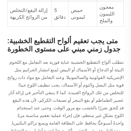
معجون
حمض
5
إزالة البقع/التخلص
الليمون
ليمونى
دقائق
من الروائح الكريهة
والملح
متى يجب تعقيم ألواح التقطيع الخشبية:
جدول زمني مبني على مستوى الخطورة
تتطلب ألواح التقطيع الخشبية عناية فورية بعد التعامل مع اللحوم
النيئة أو الدجاج أو الأسماك أو البيض لمنع انتشار الجراثيم مثل
الإشريكية القولونية والسالمونيلا. وعند التعامل مع مواد ذات روائح
قوية مثل البصل والثوم أو الأسماك، يجب تنظيف اللوح جيدًا
للتخلص من تلك الروائح العنيدة. كما لا ينبغي التأخير في إزالة آثار
عصير الطماطم أو بقع البنجر أو تصبغات الكركم، لأن هذه البقع
قد تُلحق ضررًا بالخشب مع مرور الوقت. وحتى عند استخدام
اللوح بشكلٍ غير منتظم، فإن إجراء عملية تعقيم مناسبة مرةً
واحدةً أسبوعيًّا يحافظ على النظافة العامة ويمنع تراكم البكتيريا.
وبهذه الطريقة يبقى الخشب أكثر صحةً لفترة أطول، مع الحفاظ