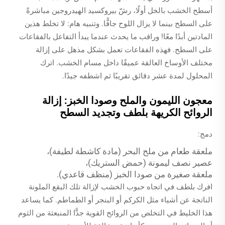
أسطح الخشب بالخل أولًا، رشّ بيروكسيد الهيدروجين مباشرةً
على السطح بينما لا يزال اللوح جافًّا. وتنبيه هام: لا تخلط هذين
المادتين أبدًا معًا! وراقب ما يحدث عندما يبدأ التفاعل بالفقاعات
على السطح. فهذه الفقاعات تعمل بشكل مذهل على إزالة
مختلف الأوساخ العالقة عميقًا داخل مسام الخشب. اترك
المحلول لمدة عشر دقائق تقريبًا ثم اشطفه جيدًا.
معجون الليمون والملح وصودا الخبز: إزالة
الروائح الكريهة بلطف وتجديد السطح
دمج:
ملعقة طعام من ملح البحر (مادة كاشطة لطيفة)،
عصير نصف ليمونة (حمض الستريك)،
ملعقة صغيرة من صودا الخبز (منظف قاعدي).
افرك بلطف في اتجاه حبوب الخشب لإزالة تلك البقع الملونة
الناتجة عن أشياء مثل الكركم أو البنجر أو الطماطم. كما يساعد
هذا الخليط في التخلص من الروائح القوية جدًّا المنبعثة من الثوم