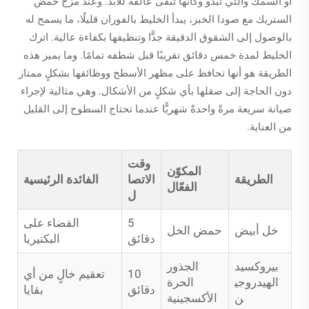
أو السمك والتي تبدو وكأنها تبقى عالقة للأبد. وعند مزج حمض
الستريك مع صودا الخبز، يبدأ الخليط بالفوران قليلًا، ما يسمح له
بالوصول إلى الشقوق الدقيقة جدًّا وتنظيفها بكفاءة عالية. اترك
الخليط لمدة خمس دقائق تقريبًا قبل شطفه تمامًا. وما يميز هذه
الطريقة هو أنها تحافظ على مظهر الأسطح ووظائفها بشكلٍ ممتاز
دون الحاجة إلى صقلها بأي شكلٍ من الأشكال. وهي مثالية لإجراء
صيانة سريعة مرةً واحدةً شهريًّا عندما تحتاج السطوح إلى القليل
من العناية.
وقت
المكوّن
الطريقة
الاتصا
الفائدة الرئيسية
الفعّال
ل
5
القضاء على
خل أبيض
حمض الخل
دقائق
البكتيريا
بيروكسيد
الجذور
10
تعقيم خالٍ من أي
الهيدروجي
الحرة
دقائق
بقايا
ن
الأكسجينية