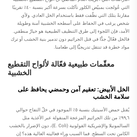
التي عُولجت بمبيّض الكلور تآكلت بسرعة أكبر بنسبة ٤٠٪ تقريبًا
مقارنةً بتلك التي نظّفت فقط باستخدام الخل العادي. ولأي
شخص يرغب في الحفاظ على أسطحه الخشبية آمنة وطويلة
الأمد، فإن اللجوء إلى طرق التنظيف الطبيعية هو خيارٌ منطقي.
فالخل فعّالٌ جدًّا في قتل الجراثيم دون تدمير بنية الخشب أو ترك
مواد خطرة قد تنتقل تدريجيًّا إلى طعامنا.
معقّمات طبيعية فعّالة لألواح التقطيع
الخشبية
الخل الأبيض: تعقيم آمن وحمضي يحافظ على
سلامة الخشب
يُقتل حمض الأسيتيك بنسبة ٥٪ الموجود في خلّ التفاح حوالي
٩٩,٦٪ من تلك الجراثيم المزعجة المنقولة عبر الأغذية مثل
السالمونيلا والإشريكية القولونية (E. Coli)، دون الإضرار بالخشب
الكامن تحت السطح. فما السبب وراء فعاليته العالية هذه؟ إن