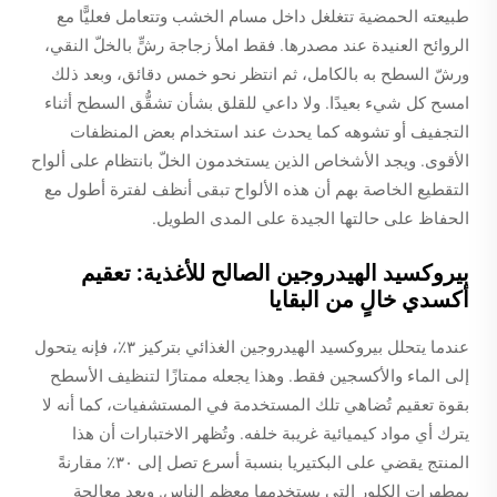
طبيعته الحمضية تتغلغل داخل مسام الخشب وتتعامل فعليًّا مع
الروائح العنيدة عند مصدرها. فقط املأ زجاجة رشٍّ بالخلّ النقي،
ورشّ السطح به بالكامل، ثم انتظر نحو خمس دقائق، وبعد ذلك
امسح كل شيء بعيدًا. ولا داعي للقلق بشأن تشقُّق السطح أثناء
التجفيف أو تشوهه كما يحدث عند استخدام بعض المنظفات
الأقوى. ويجد الأشخاص الذين يستخدمون الخلّ بانتظام على ألواح
التقطيع الخاصة بهم أن هذه الألواح تبقى أنظف لفترة أطول مع
الحفاظ على حالتها الجيدة على المدى الطويل.
بيروكسيد الهيدروجين الصالح للأغذية: تعقيم
أكسدي خالٍ من البقايا
عندما يتحلل بيروكسيد الهيدروجين الغذائي بتركيز ٣٪، فإنه يتحول
إلى الماء والأكسجين فقط. وهذا يجعله ممتازًا لتنظيف الأسطح
بقوة تعقيم تُضاهي تلك المستخدمة في المستشفيات، كما أنه لا
يترك أي مواد كيميائية غريبة خلفه. وتُظهر الاختبارات أن هذا
المنتج يقضي على البكتيريا بنسبة أسرع تصل إلى ٣٠٪ مقارنةً
بمطهرات الكلور التي يستخدمها معظم الناس. وبعد معالجة