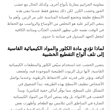
مقاومة الجراثيم مقارنةً بأنواع أخرى، وكذلك الحال مع خشب
الجوز وخشب الكرز. لكن ذلك يتحقق فقط عندما تبقى هذه
الأسطح نظيفة وتخضع للصيانة المناسبة على مر الزمن. وأهم ما
ينبغي التركيز عليه هو التخلص من الأوساخ والرواسب مع الحفاظ
في الوقت نفسه على مظهر الخشب الجذّاب ومتانته الكافية
لتجعل الجهد المبذول في صيانته ذا جدوى.
لماذا تؤدي مادة الكلور والمواد الكيميائية القاسية
إلى تلف ألواح التقطيع الخشبية
يتضرر الخشب عند استخدام مبيّض الكلور والمنظفات الكيميائية
القاسية، لأنها تزيل الزيوت الطبيعية الموجودة فيه، وتُضعف
أليافه، وتؤثر على قدرته على الاحتفاظ بالرطوبة. وعندما يواصل
الأشخاص تنظيف الأسطح بهذه الطريقة، تبدأ الشقوق في
التشكل على السطح، مما يوفّر أماكن خفية للبكتيريا، ويبدأ
الخشب في الالتواء، بل وقد يمتص أجزاءً من المواد الكيميائية
الضارة في المناطق التي تتلامس مع الطعام. وأظهرت بعض
الدراسات التي أُجريت العام الماضي أن ألواح التقطيع الخشبية