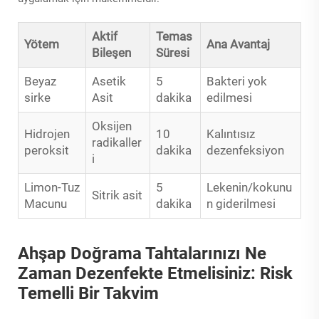
Aktif
Temas
Yötem
Ana Avantaj
Bileşen
Süresi
Beyaz
Asetik
5
Bakteri yok
sirke
Asit
dakika
edilmesi
Oksijen
Hidrojen
10
Kalıntısız
radikaller
peroksit
dakika
dezenfeksiyon
i
Limon-Tuz
5
Lekenin/kokunu
Sitrik asit
Macunu
dakika
n giderilmesi
Ahşap Doğrama Tahtalarınızı Ne
Zaman Dezenfekte Etmelisiniz: Risk
Temelli Bir Takvim