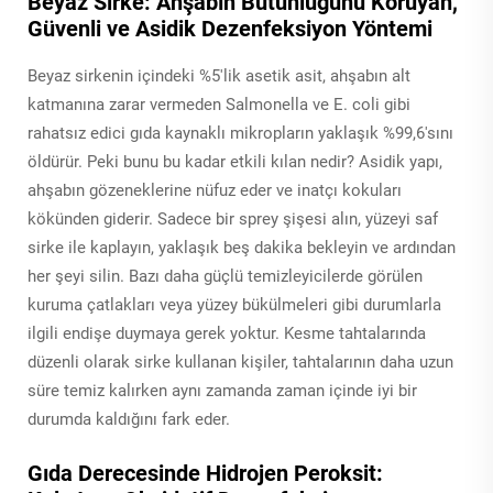
Beyaz Sirke: Ahşabın Bütünlüğünü Koruyan,
Güvenli ve Asidik Dezenfeksiyon Yöntemi
Beyaz sirkenin içindeki %5'lik asetik asit, ahşabın alt
katmanına zarar vermeden Salmonella ve E. coli gibi
rahatsız edici gıda kaynaklı mikropların yaklaşık %99,6'sını
öldürür. Peki bunu bu kadar etkili kılan nedir? Asidik yapı,
ahşabın gözeneklerine nüfuz eder ve inatçı kokuları
kökünden giderir. Sadece bir sprey şişesi alın, yüzeyi saf
sirke ile kaplayın, yaklaşık beş dakika bekleyin ve ardından
her şeyi silin. Bazı daha güçlü temizleyicilerde görülen
kuruma çatlakları veya yüzey bükülmeleri gibi durumlarla
ilgili endişe duymaya gerek yoktur. Kesme tahtalarında
düzenli olarak sirke kullanan kişiler, tahtalarının daha uzun
süre temiz kalırken aynı zamanda zaman içinde iyi bir
durumda kaldığını fark eder.
Gıda Derecesinde Hidrojen Peroksit: