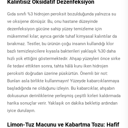
Kalıntısız Oksidatif Dezenfeksiyon
Gıda sınıfı %3 hidrojen peroksit bozulduğunda yalnızca su
ve oksijene dönüşür. Bu, onu hastane düzeyinde
dezenfeksiyon gücüne sahip yüzey temizleme için
mükemmel kılar; ayrıca geride tuhaf kimyasal kalıntılar da
bırakmaz. Testler, bu ürünün çoğu insanın kullandığı klor
bazlı temizleyicilere kıyasla bakterileri yaklaşık %30 daha
hızlı yok ettiğini göstermektedir. Ahşap yüzeyleri önce sirke
ile tedavi ettikten sonra, tahta hâlâ kuru iken hidrojen
peroksiti doğrudan üzerine püskürtün. Önemli bir not:
Bunları asla birlikte kullanmayın! Yüzeyde kabarcıklanmaya
başladığında ne olduğunu izleyin. Bu kabarcıklar, ahşabın
dokusunun derinliklerine yerleşmiş çeşitli kirleri kaldırmada
harika sonuçlar verir. Yaklaşık on dakika bekletip ardından
iyice durulayın.
Limon-Tuz Macunu ve Kabartma Tozu: Hafif