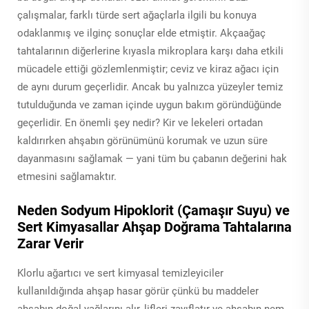
çalışmalar, farklı türde sert ağaçlarla ilgili bu konuya
odaklanmış ve ilginç sonuçlar elde etmiştir. Akçaağaç
tahtalarının diğerlerine kıyasla mikroplara karşı daha etkili
mücadele ettiği gözlemlenmiştir; ceviz ve kiraz ağacı için
de aynı durum geçerlidir. Ancak bu yalnızca yüzeyler temiz
tutulduğunda ve zaman içinde uygun bakım göründüğünde
geçerlidir. En önemli şey nedir? Kir ve lekeleri ortadan
kaldırırken ahşabın görünümünü korumak ve uzun süre
dayanmasını sağlamak — yani tüm bu çabanın değerini hak
etmesini sağlamaktır.
Neden Sodyum Hipoklorit (Çamaşır Suyu) ve
Sert Kimyasallar Ahşap Doğrama Tahtalarına
Zarar Verir
Klorlu ağartıcı ve sert kimyasal temizleyiciler
kullanıldığında ahşap hasar görür çünkü bu maddeler
ahşabın doğal yağlarını alır, lifleri zayıflatır ve ahşabın nem