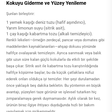
Kokuyu Giderme ve Yüzey Yenileme
Şunları birleştirir:
1 yemek kaşığı deniz tuzu (hafif aşındırıcı),
Yarım limonun suyu (sitrik asit),
1 çay kaşığı kabartma tozu (alkali temizleyici).
Renkli lekeleri—örneğin zerdeçal, pancar veya domates gibi
maddelerden kaynaklananları—ahşap dokusu yönünde
hafifçe ovalayarak temizleyin. Ayrıca sarımsak veya balık
gibi uzun süre kalan güçlü kokularla da etkili bir şekilde
başa çıkar. Sitrik asit ile kabartma tozu karıştırıldığında
hafifçe köpürme başlar; bu da küçük çatlaklara nüfuz
ederek onları oldukça iyi temizler. Her şeyi durulamadan
önce yaklaşık beş dakika bekletin. Bu yöntemin en büyük
avantajı, yüzeyleri taze görünür ve işlevsel tutarken hiç
zımparalamaya gerek duymamasıdır. Aylık olarak bir kez,
ürünün biraz ilgiye ihtiyacı duyduğunda hızlı bir bakım
uygulamak için mükemmeldir.