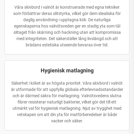
Våra skivbord i valnöt är konstruerade med egna tekniker
som förbättrar deras slitstyrka, vilket gör dem idealiska för
daglig användning i upptagna kök. De naturliga
egenskaperna hos valnötsveden ger en stadig yta som tål
slitaget från skärning och hackning utan att kompromissa
med integriteten. Det säkerställer lång livslängd och att
brädans estetiska utseende bevaras över tid.
Hygienisk matlagning
Säkerhet i köket är av högsta prioritet. Våra skivbord i valnöt
är utformade för att uppfylla globala efterlevnadsstandarder
och är därmed säkra för matlagning. Valnötsvedens slutna
fibrer resisterar naturligt bakterier, vilket gör det till ett
utmärkt val för hygienisk matlagning. Njut av trygghet med
vetskapen om att din yta för matförberedelser är både
vacker och säker.