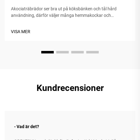
Akociaträbrädor ser bra ut på köksbänken och tål hård
användning, därför väljer många hemmakockar och
restaurangkök att använda dem. Om du vill att din bräda ska
behålla sitt utseende i åratal gör en del regelbundna
VISA MER
underhållsåtgärder stor skillnad. I detta inlägg kommer vi att
gå igenom hur du bäst...
Kundrecensioner
- Vad är det?