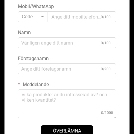
Mobil/WhatsApp
Code
0/100
Namn
0/100
Företagsnamn
0/200
Meddelande
0/1000
ÖVERLÄMNA