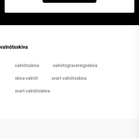
valnötsskiva
valnötsskiva
valnötsgraveringsskiva
skiva valnöt
svart valnötsskiva
svart valnötsskiva