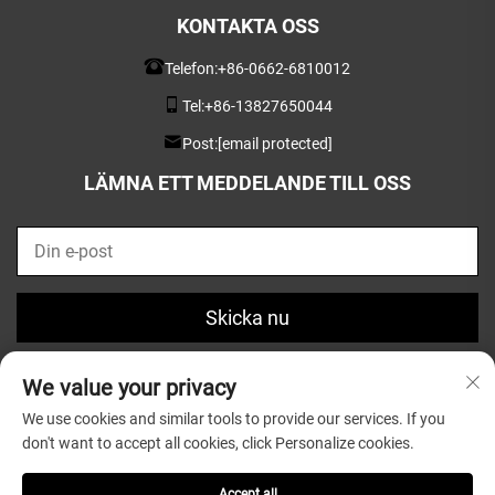
KONTAKTA OSS
Telefon:
+86-0662-6810012
Tel:
+86-13827650044
Post:
[email protected]
LÄMNA ETT MEDDELANDE TILL OSS
Skicka nu
We value your privacy
We use cookies and similar tools to provide our services. If you
don't want to accept all cookies, click Personalize cookies.
Copyright © 2025 av Guangdong Greatsun Wooden
Housewares Co.,Ltd. |
Integritetspolicy
Accept all