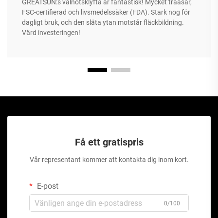
GREATSUN:s valnötsklyfta är fantastisk! Mycket träåsar,
FSC-certifierad och livsmedelssäker (FDA). Stark nog för
dagligt bruk, och den släta ytan motstår fläckbildning.
Värd investeringen!
Få ett gratispris
Vår representant kommer att kontakta dig inom kort.
E-post
0/100