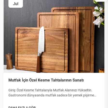
Jul
Mutfak İçin Özel Kesme Tahtalarının Sanatı
Giriş: Özel Kesme Tahtalarıyla Mutfak Alanınızı Yükseltin.
Gastronomi dünyasında mutfak sadece bir yemek pişirme
alanı değil; aynı zamanda yaratıcı bir oyun alanıdır. Özel bir
kesme tahtası, bu oyun havasını artırabilir ve günlük işleri
DAHA FAZLA GÖR