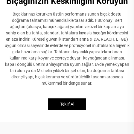
Bıçağınızın Keskinliğini Koruyun
Bıçaklarınızı korurken üstün performans sunan bıçak dostu
doğrama tahtamızı mühendislikle tasarladık. FSC'onaylı sert
ağaçtan (akasya, kauçuk ağacı) yapılan ve özel bir kaplamaya
sahip olan bu tahta, standart tahtalara kıyasla bıçağın körelmesini
en aza indirir. Küresel güvenlik standartlarına (FDA, REACH, LFGB)
uygun olması sayesinde evlerde ve profesyonel mutfaklarda hijyenik
gıda hazırlama sağlar. Tahtanın dayanıklı yapısı tekrarlanan
kullanıma karşı koyar ve çevreye duyarlı kaynağından alınması,
kapalı döngülü üretim anlayışımıza uyum sağlar. Evde yemek yapan
biri olun ya da Michelin yıldızlı bir şef olun, bu doğrama tahtası
dirençli yapı, bıçak koruma ve sürdürülebilir tasarım arasında
mükemmel bir denge sunar.
Teklif Al