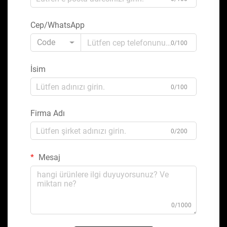
Cep/WhatsApp
Code
0/100
İsim
0/100
Firma Adı
0/200
Mesaj
0/1000