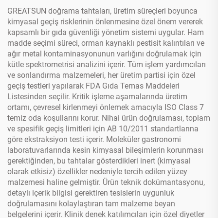
GREATSUN doğrama tahtaları, üretim süreçleri boyunca
kimyasal geçiş risklerinin önlenmesine özel önem vererek
kapsamlı bir gıda güvenliği yönetim sistemi uygular. Ham
madde seçimi süreci, orman kaynaklı pestisit kalıntıları ve
ağır metal kontaminasyonunun varlığını doğrulamak için
kütle spektrometrisi analizini içerir. Tüm işlem yardımcıları
ve sonlandırma malzemeleri, her üretim partisi için özel
geçiş testleri yapılarak FDA Gıda Temas Maddeleri
Listesinden seçilir. Kritik işleme aşamalarında üretim
ortamı, çevresel kirlenmeyi önlemek amacıyla ISO Class 7
temiz oda koşullarını korur. Nihai ürün doğrulaması, toplam
ve spesifik geçiş limitleri için AB 10/2011 standartlarına
göre ekstraksiyon testi içerir. Moleküler gastronomi
laboratuvarlarında kesin kimyasal bileşimlerin korunması
gerektiğinden, bu tahtalar gösterdikleri inert (kimyasal
olarak etkisiz) özellikler nedeniyle tercih edilen yüzey
malzemesi haline gelmiştir. Ürün teknik dokümantasyonu,
detaylı içerik bilgisi gerektiren tesislerin uygunluk
doğrulamasını kolaylaştıran tam malzeme beyan
belgelerini içerir. Klinik denek katılımcıları için özel diyetler