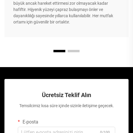
büyük ancak hareket ettirmesi zor olmayacak kadar
hafiftir. Hijyenik yüzeyi çapraz bulaşmayı önler ve
dayanıklılığı sayesinde yıllarca kullanılabilir. Her mutfak
ortamı için güvenilir bir ortaktır.
Ücretsiz Teklif Alın
Temsilcimiz kısa süre içinde sizinle iletişime geçecek.
E-posta
0/100