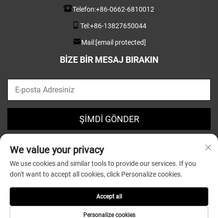
Telefon:
+86-0662-6810012
Tel:
+86-13827650044
Mail:
[email protected]
BIZE BIR MESAJ BIRAKIN
ŞİMDİ GÖNDER
We value your privacy
We use cookies and similar tools to provide our services. If you
don't want to accept all cookies, click Personalize cookies.
Telif Hakkı © 2025 Guangdong Greatsun Wooden Housewares
Co.,Ltd. tarafından saklıdır. |
Gizlilik Politikası
Accept all
Personalize cookies