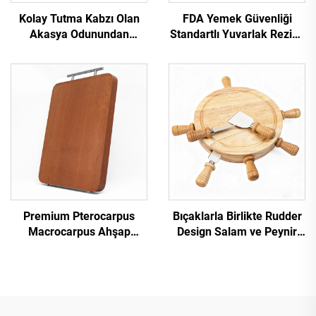
Kolay Tutma Kabzı Olan
FDA Yemek Güvenliği
Akasya Odunundan
Standartlı Yuvarlak Rezine
Süpürge Şekilli Kesme
Deniz Sanatı Kesme
Tahtası
Tahtası
Premium Pterocarpus
Bıçaklarla Birlikte Rudder
Macrocarpus Ahşap
Design Salam ve Peynir
Doğrama Tahtası
Sunum Tabağı Seti,
Kauçuk Ağacı Peynir ve
Deli Sunumu