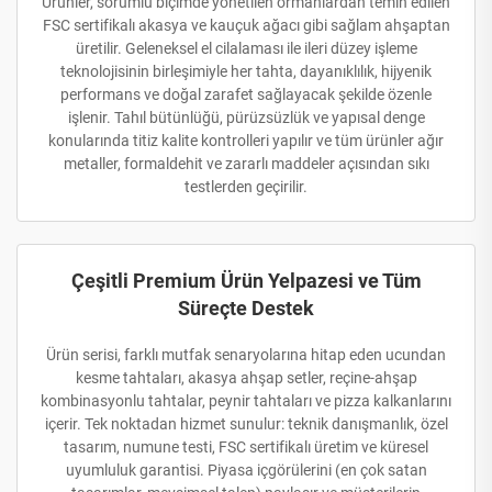
Ürünler, sorumlu biçimde yönetilen ormanlardan temin edilen
FSC sertifikalı akasya ve kauçuk ağacı gibi sağlam ahşaptan
üretilir. Geleneksel el cilalaması ile ileri düzey işleme
teknolojisinin birleşimiyle her tahta, dayanıklılık, hijyenik
performans ve doğal zarafet sağlayacak şekilde özenle
işlenir. Tahıl bütünlüğü, pürüzsüzlük ve yapısal denge
konularında titiz kalite kontrolleri yapılır ve tüm ürünler ağır
metaller, formaldehit ve zararlı maddeler açısından sıkı
testlerden geçirilir.
Çeşitli Premium Ürün Yelpazesi ve Tüm
Süreçte Destek
Ürün serisi, farklı mutfak senaryolarına hitap eden ucundan
kesme tahtaları, akasya ahşap setler, reçine-ahşap
kombinasyonlu tahtalar, peynir tahtaları ve pizza kalkanlarını
içerir. Tek noktadan hizmet sunulur: teknik danışmanlık, özel
tasarım, numune testi, FSC sertifikalı üretim ve küresel
uyumluluk garantisi. Piyasa içgörülerini (en çok satan