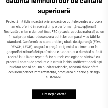
datorită lemnului dur de calitate
superioară
Proiectăm tăblia noastră prietenoasă cu cuțitele pentru a proteja
lamele, oferind în același timp o performanță excepțională.
Realizată din lemn dur certificat FSC (acacia, cauciuc natural) cu un
finisaj proprietar, reduce uzura cuțitelor comparativ cu tăbliile
standard. Conformă cu standardele globale de siguranță (FDA,
REACH, LFGB), asigură o pregătire igienică a alimentelor în
gospodării și bucătării profesionale. Construcția durabilă a tăblii
rezistă la utilizare repetată, iar sursele ecologice se aliniază cu
procesul nostru de producție în circuit închis. Indiferent dacă ești
bucătar acasă sau un bucătar Michelin, această tăblie oferă
echilibrul perfect între rezistență, protejarea cuțitelor și design
sustenabil.
Obțineți o ofertă