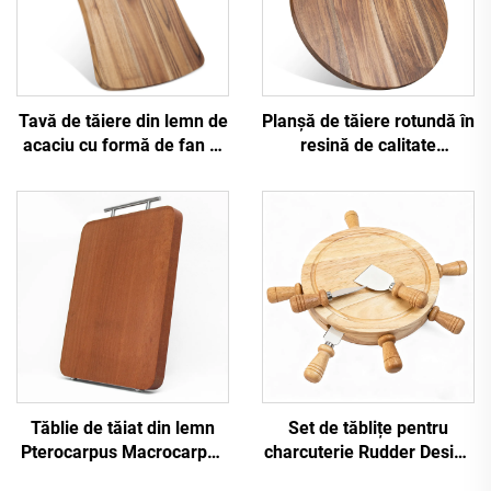
Tavă de tăiere din lemn de
Planșă de tăiere rotundă în
acaciu cu formă de fan și
resină de calitate
manecă
alimentară cu artă
oceanică
Tăblie de tăiat din lemn
Set de tăblițe pentru
Pterocarpus Macrocarpus
charcuterie Rudder Design
Premium
cu cuțite din lemn de