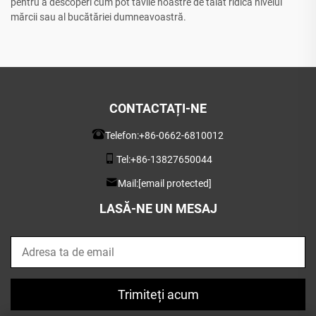
pentru a descoperi cum pot tăvile noastre de tăiat ridica nivelul
mărcii sau al bucătăriei dumneavoastră.
CONTACTAȚI-NE
Telefon:
+86-0662-6810012
Tel:
+86-13827650044
Mail:
[email protected]
LASĂ-NE UN MESAJ
Trimiteți acum