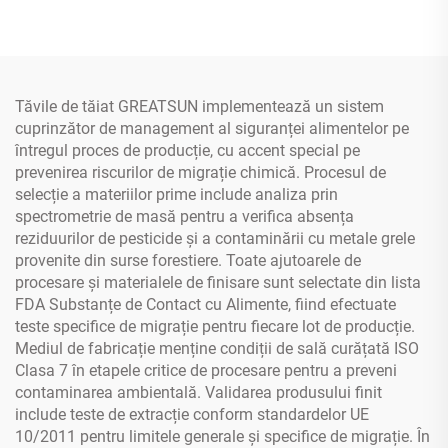
cauciuc, tavă pentru
brânză și delikatessen
Tăvile de tăiat GREATSUN implementează un sistem
cuprinzător de management al siguranței alimentelor pe
întregul proces de producție, cu accent special pe
prevenirea riscurilor de migrație chimică. Procesul de
selecție a materiilor prime include analiza prin
spectrometrie de masă pentru a verifica absența
reziduurilor de pesticide și a contaminării cu metale grele
provenite din surse forestiere. Toate ajutoarele de
procesare și materialele de finisare sunt selectate din lista
FDA Substanțe de Contact cu Alimente, fiind efectuate
teste specifice de migrație pentru fiecare lot de producție.
Mediul de fabricație menține condiții de sală curățată ISO
Clasa 7 în etapele critice de procesare pentru a preveni
contaminarea ambientală. Validarea produsului finit
include teste de extracție conform standardelor UE
10/2011 pentru limitele generale și specifice de migrație. În