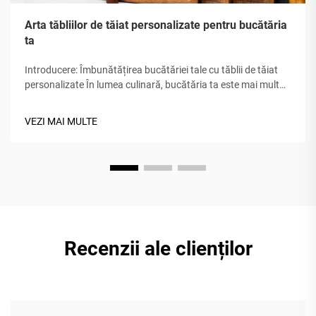
Arta tăbliilor de tăiat personalizate pentru bucătăria
ta
Introducere: Îmbunătățirea bucătăriei tale cu tăblii de tăiat
personalizate În lumea culinară, bucătăria ta este mai mult
decât o zonă de gătit; este un spațiu creativ. O tăblie de tăiat
personalizată poate amplifica acest caracter distractiv, în
VEZI MAI MULTE
timp ce face sarcinile zilnice mai ușoare. T...
Recenzii ale clienților