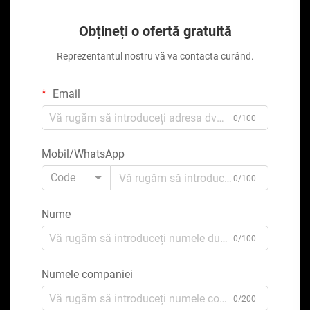
Obțineți o ofertă gratuită
Reprezentantul nostru vă va contacta curând.
Email
0/100
Mobil/WhatsApp
Code
0/100
Nume
0/100
Numele companiei
0/200