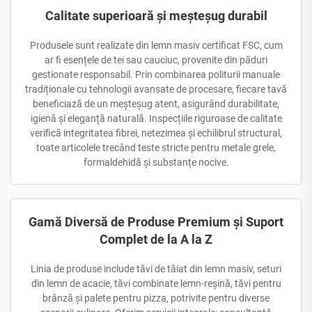
Calitate superioară și meșteșug durabil
Produsele sunt realizate din lemn masiv certificat FSC, cum
ar fi esențele de tei sau cauciuc, provenite din păduri
gestionate responsabil. Prin combinarea politurii manuale
tradiționale cu tehnologii avansate de procesare, fiecare tavă
beneficiază de un meșteșug atent, asigurând durabilitate,
igienă și eleganță naturală. Inspecțiile riguroase de calitate
verifică integritatea fibrei, netezimea și echilibrul structural,
toate articolele trecând teste stricte pentru metale grele,
formaldehidă și substanțe nocive.
Gamă Diversă de Produse Premium și Suport
Complet de la A la Z
Linia de produse include tăvi de tăiat din lemn masiv, seturi
din lemn de acacie, tăvi combinate lemn-reșină, tăvi pentru
brânză și palete pentru pizza, potrivite pentru diverse