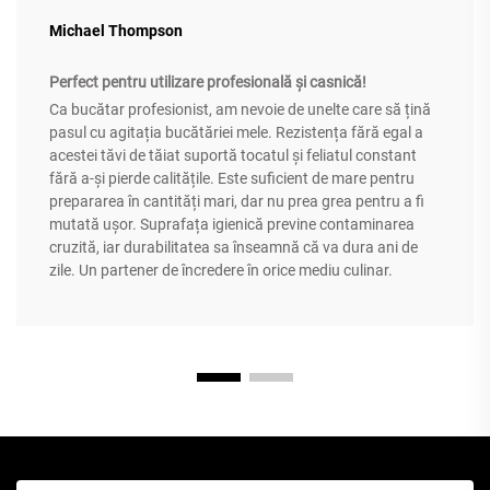
Michael Thompson
Perfect pentru utilizare profesională și casnică!
Ca bucătar profesionist, am nevoie de unelte care să țină
pasul cu agitația bucătăriei mele. Rezistența fără egal a
acestei tăvi de tăiat suportă tocatul și feliatul constant
fără a-și pierde calitățile. Este suficient de mare pentru
prepararea în cantități mari, dar nu prea grea pentru a fi
mutată ușor. Suprafața igienică previne contaminarea
cruzită, iar durabilitatea sa înseamnă că va dura ani de
zile. Un partener de încredere în orice mediu culinar.