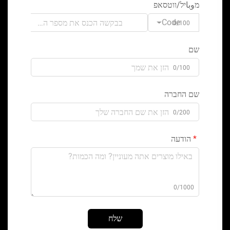
מوباיל/ווטסאפ
Code
0/100
שם
0/100
שם החברה
0/200
הודעה
0/1000
שלח