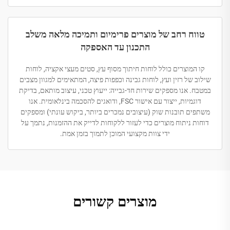
טווח רחב של מוצרים פרימיום ותמיכה מלאה משלב
התכנון עד האספקה
קו המוצרים כולל לוחות חיתוך מסוף עץ, סטים מעצי אקציה, לוחות
שילוב של רזין ועץ, לוחות גבינה וכפפות פיצה, המתאימים למגוון מצבים
במטבח. אנו מספקים שירות חד-גבייה: ייעוץ טכני, עיצוב מותאם, בדיקת
דוגמיות, ייצור עם אישור FSC, ודואגים להסכמה בינלאומית. אנו
משתפים תובנות שוק (עיצובים נמכרים ביותר, ביקוש עונתי) ומספקים
דוחות ניתוח מוצרים כדי לעזור ללקוחות לדייק את ההזמנות, נתמך על
ידי צוות מקצועי המוכן לתמוך בזמן אמת.
מוצרים קשורים