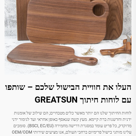
העלו את חוויית הבישול שלכם – שותפו
עם לוחות חיתוך GREATSUN
לוחות החיתוך שלנו הם יותר מאשר כלים מטבחיים; הם שילוב של אומנות
ידנית וחדשנות ברת קיימא. מעץ קשה שנאסף באופן אחראי ועד לגימור ידני
מדוקדק, כל פריט עומד במסגרת דרישה מחמירה (BSCI, EC/EU). סומכים
עלינו מותגי בישול פרימיום ברחבי העולם, אנו מציעים שירותי OEM/ODM