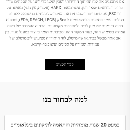
אנו מתכננים את לוח החיתוך הידידותי לסכין שלנו כדי להגן על הסכינים שלך
תוך כדי ביצועים יוצאי דופן. עשוי מעצר_HARD (אקציה, עץ גומי) מאושר על
ידי FSC, עם סיום ייחודי שמפחית את העיבוי של סכינים בהשוואה ללוחות
רגילים. עמיד בתקנים הבינלאומיים ל Безק (FDA, REACH, LFGB), ומבטיח
הכנה היגיינית של מזון לבית ולמטבחים מקצועיים. הבנייה העמידה של הלוח
עמידה בשימוש חוזר, בעוד המקור ההוגן סביבתית תומך בייצור במעגל סגור. בין
אם אתה מבשל בבית או שף מישלן, לוח חיתוך זה מציע שילוב מושלם של
עמידות, שמירה על סכינים ועיצוב בר-קיימא.
קבל תקציב
למה לבחור בנו
כמעט 20 שנות מומחיות והתאמה לתיקונים בינלאומיים