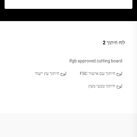
לוח חיתוך 2
lfgb approved cutting board
لوح חיתוך עם אישור FSC
لوح חיתוך עץ ייעוד
لوح חיתוך טבעי מעץ