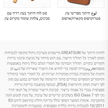
لوح חיתוך מפריטי עץ
סט לוח חיתוך בעץ רדיד עם
פטרוקרפוס מקארוקארפוס
סכינים, צלחת שימור מקרום עץ
לרוטב וגourmet
לוחות חיתוך של GREATSUN מיישמים מערכת ניהול מקיפה לבטיחות
המזון לאורך כל תהליך הייצור, עם דגש מיוחד על מניעת סיכוני נדידת
חומרים כימיים. תהליך הבחינה של חומרי הגלם כולל ניתוח באמצעות
מספектرومטריה למסה כדי לוודא את היעדר שאריות של מبيدים
והזנות של מתכות כבדות ממקורות יערותיים. כל חומרי העזר בתהליך
והחומרים הסופיים נבחרים מתוך הרשימה של חומרים במגע עם מזון
לפי רשות המזון והתרופות (FDA), ובנוסף מבוצעת בדיקת נדידה
ספציפית עבור כל אצווה בייצור. סביבת הייצור שומרת על תנאי חדר
נקי לפי ISO Class 7 בשלבים קריטיים של עיבוד, על מנת למנוע הזנה
מהסביבה. אימות המוצר הסופי כולל בדיקת חילוץ בהתאם לתקן EU
10/2011 למגבלות נדידה כללית וספציפית. במעבדות להמטורגיה